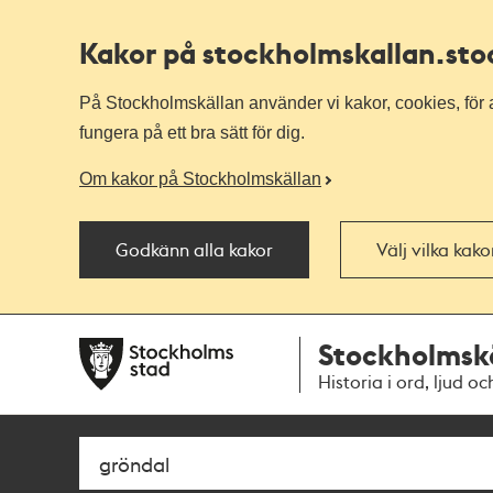
Kakor på stockholmskallan
.st
På Stockholmskällan använder vi kakor, cookies, för a
fungera på ett bra sätt för dig.
Om kakor på Stockholmskällan
Godkänn alla kakor
Välj vilka kak
Till
Till
Stockholmsk
navigationen
huvudinnehållet
Historia i ord, ljud oc
Sök
Fritextsök