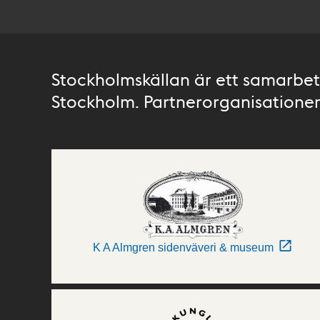
Stockholmskällan är ett samarbete
Stockholm. Partnerorganisationer 
K A Almgren sidenväveri & museum