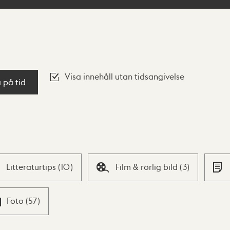
Visa innehåll utan tidsangivelse
a på tid
Litteraturtips
(
10
)
Film & rörlig bild
(
3
)
Foto
(
57
)