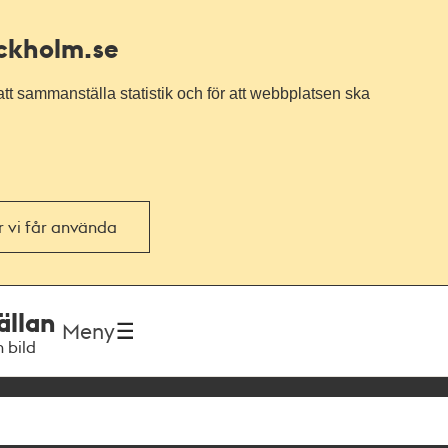
ockholm.se
tt sammanställa statistik och för att webbplatsen ska
or vi får använda
ällan
Meny
h bild