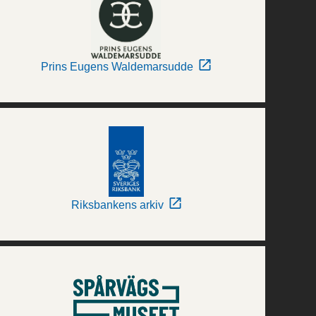
Prins Eugens Waldemarsudde
Riksbankens arkiv