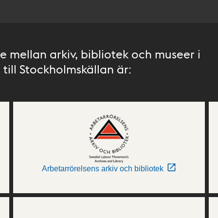
 mellan arkiv, bibliotek och museer i
till Stockholmskällan är:
Arbetarrörelsens arkiv och bibliotek