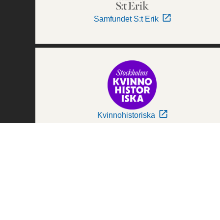
Samfundet S:t Erik
Kvinnohistoriska
Världskulturmuseerna