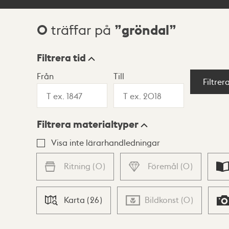
0
gröndal
träffar på
Sökresultat
Filtrera tid
Från
Till
Visningsläge
Filtrer
Filtrera materialtyper
Lista
Karta
Visa inte lärarhandledningar
Ritning
(
0
)
Föremål
(
0
)
Karta
(
26
)
Bildkonst
(
0
)