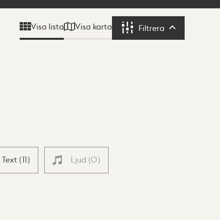
Visa karta
Visa lista
Filtrera
Filtrera
Text
(
11
)
Ljud
(
0
)