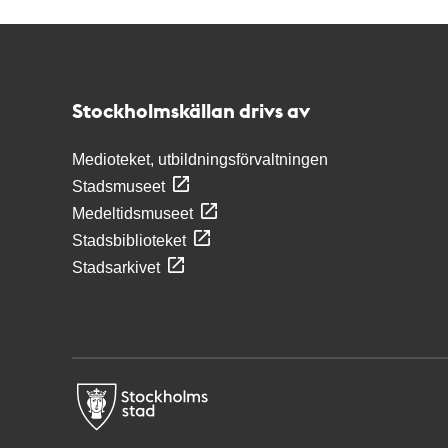
Kontakt
Stockholmskällan
Stockholmskällan drivs av
Medioteket, utbildningsförvaltningen
Stadsmuseet
Medeltidsmuseet
Stadsbiblioteket
Stadsarkivet