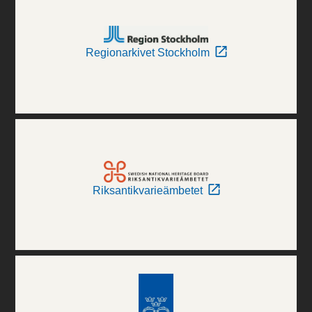
Regionarkivet Stockholm
Riksantikvarieämbetet