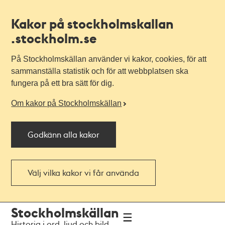
Kakor på stockholmskallan
.stockholm.se
På Stockholmskällan använder vi kakor, cookies, för att
sammanställa statistik och för att webbplatsen ska
fungera på ett bra sätt för dig.
Om kakor på Stockholmskällan
Godkänn alla kakor
Välj vilka kakor vi får använda
Till
Till
Stockholmskällan
navigationen
huvudinnehållet
Historia i ord, ljud och bild