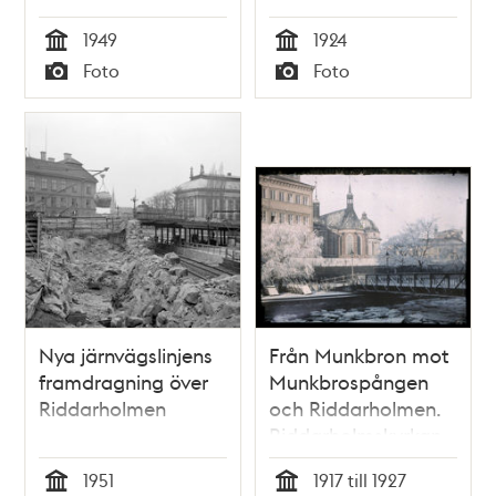
1949
1924
Tid
Tid
Foto
Foto
Typ
Typ
Nya järnvägslinjens
Från Munkbron mot
framdragning över
Munkbrospången
Riddarholmen
och Riddarholmen.
Riddarholmskyrkan
mitt i bild
1951
1917 till 1927