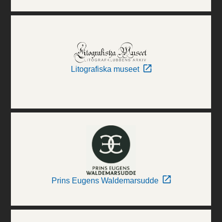
Litografiska museet
Prins Eugens Waldemarsudde