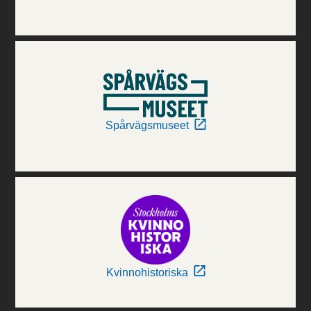
Spårvägsmuseet
Kvinnohistoriska