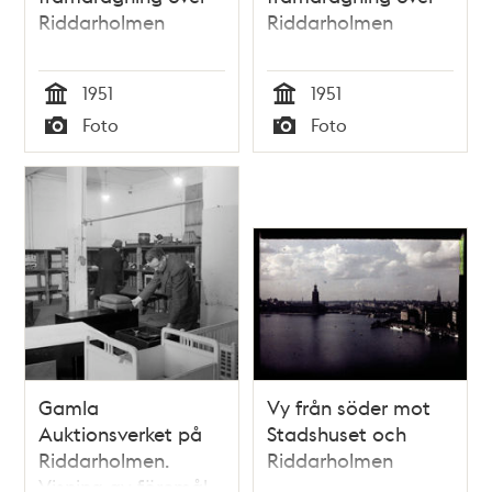
Riddarholmen
Riddarholmen
1951
1951
Tid
Tid
Foto
Foto
Typ
Typ
Gamla
Vy från söder mot
Auktionsverket på
Stadshuset och
Riddarholmen.
Riddarholmen
Visning av föremål