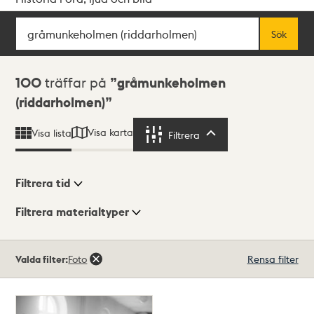
Sök
Fritextsök
Sök
Sökresultat
100
träffar på
gråmunkeholmen
(riddarholmen)
Visa karta
Visa lista
Filtrera
Filtrera
Filtrera tid
Filtrera materialtyper
Visningsläge
Totalt
Valda filter:
Foto
Rensa filter
100
träffar
Lista
Karta