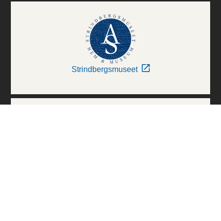
Strindbergsmuseet
Thielska Galleriet