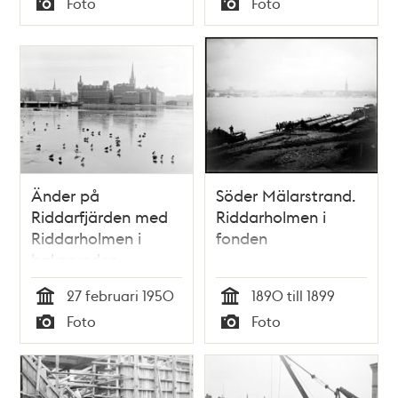
Foto
Foto
Typ
Typ
Änder på
Söder Mälarstrand.
Riddarfjärden med
Riddarholmen i
Riddarholmen i
fonden
bakgrunden
27 februari 1950
1890 till 1899
Tid
Tid
Foto
Foto
Typ
Typ