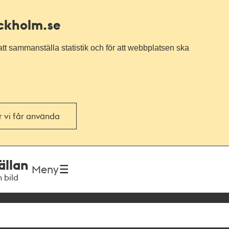
ockholm.se
tt sammanställa statistik och för att webbplatsen ska
or vi får använda
ällan
Meny
h bild