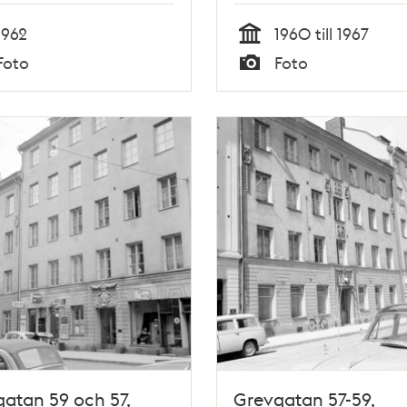
1962
1960 till 1967
Tid
Foto
Foto
Typ
atan 59 och 57,
Grevgatan 57-59,