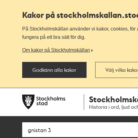
Kakor på stockholmskallan
.st
På Stockholmskällan använder vi kakor, cookies, för a
fungera på ett bra sätt för dig.
Om kakor på Stockholmskällan
Godkänn alla kakor
Välj vilka kak
Till
Till
Stockholmsk
navigationen
huvudinnehållet
Historia i ord, ljud oc
Sök
Fritextsök