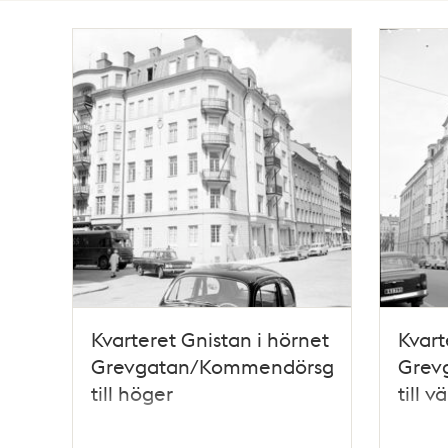
Totalt
10
träffar
Kvarteret Gnistan i hörnet
Kvart
Grevgatan/Kommendörsgatan.Grevga
Grev
till höger
till v