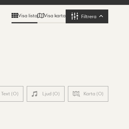
Visa karta
Visa lista
Filtrera
Filtrera
Text
(
0
)
Ljud
(
0
)
Karta
(
0
)