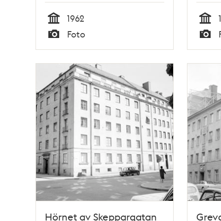
1962
Tid
Tid
Foto
Typ
Typ
Hörnet av Skeppargatan
Grevg