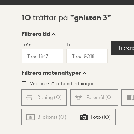
10
gnistan 3
träffar på
Sökresultat
Filtrera tid
Från
Till
Visningsläge
Filtrer
Filtrera materialtyper
Lista
Karta
Visa inte lärarhandledningar
Ritning
(
0
)
Föremål
(
0
)
Bildkonst
(
0
)
Foto
(
10
)