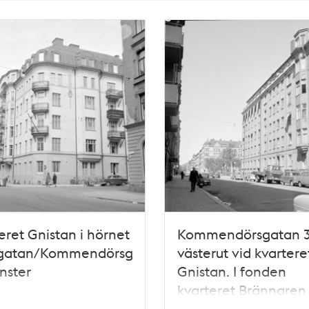
eret Gnistan i hörnet
Kommendörsgatan 
tan
gatan/Kommendörsgatan.Kommendörsgatan
västerut vid kvartere
änster
Gnistan. I fonden
kvarteret Brännaren