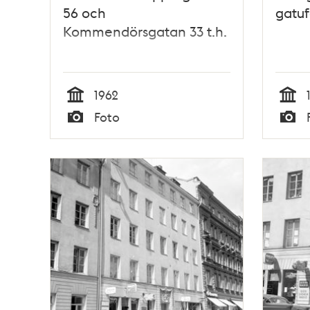
56 och
gatu
Kommendörsgatan 33 t.h.
1962
Tid
Tid
Foto
Typ
Typ