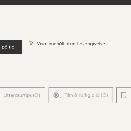
Visa innehåll utan tidsangivelse
a på tid
Litteraturtips
(
0
)
Film & rörlig bild
(
0
)