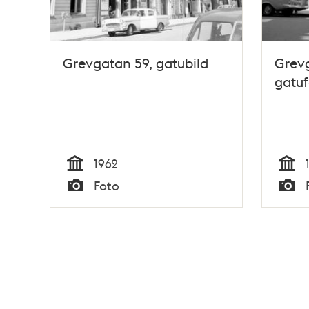
Grevgatan 59, gatubild
Grevg
gatu
1962
Tid
Tid
Foto
Typ
Typ