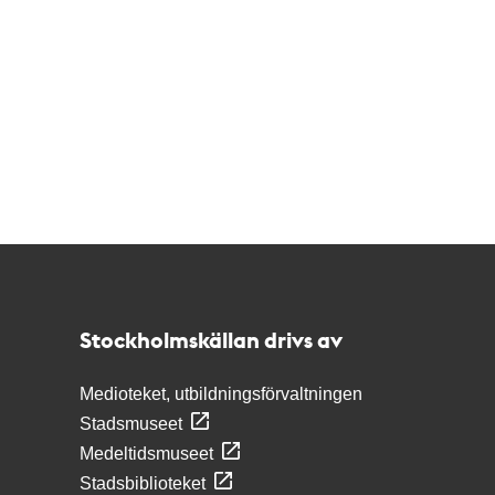
Kontakt
Stockholmskällan
Stockholmskällan drivs av
Medioteket, utbildningsförvaltningen
Stadsmuseet
Medeltidsmuseet
Stadsbiblioteket