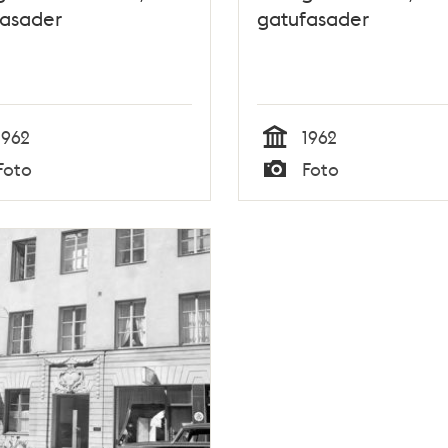
fasader
gatufasader
1962
1962
Tid
Foto
Foto
Typ