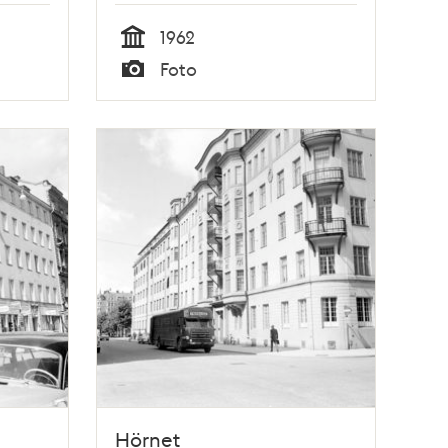
1962
Tid
Foto
Typ
Hörnet