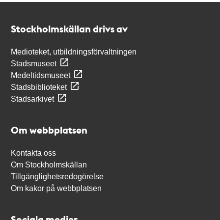
Kontakt
Stockholmskällan
Stockholmskällan drivs av
Medioteket, utbildningsförvaltningen
Stadsmuseet
Medeltidsmuseet
Stadsbiblioteket
Stadsarkivet
Om webbplatsen
Kontakta oss
Om Stockholmskällan
Tillgänglighetsredogörelse
Om kakor på webbplatsen
Sociala medier