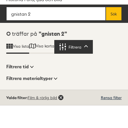
Sök
Fritextsök
Sök
Sökresultat
0
träffar på
gnistan 2
Visa karta
Visa lista
Filtrera
Filtrera
Filtrera tid
Filtrera materialtyper
Visningsläge
Totalt
Valda filter:
Film & rörlig bild
Rensa filter
0
träffar
Lista
Karta