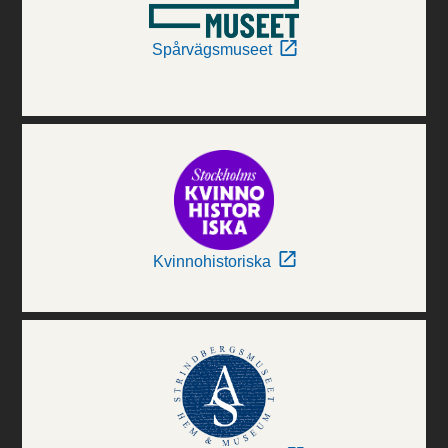
Spårvägsmuseet
Kvinnohistoriska