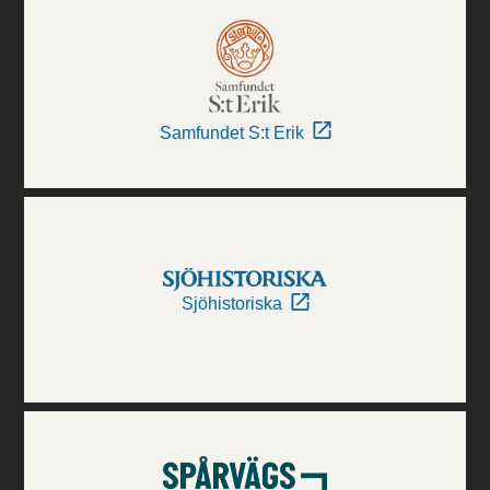
Samfundet S:t Erik
Sjöhistoriska