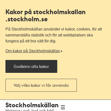
Kakor på stockholmskallan
.stockholm.se
På Stockholmskällan använder vi kakor, cookies, för att
sammanställa statistik och för att webbplatsen ska
fungera på ett bra sätt för dig.
Om kakor på Stockholmskällan
Godkänn alla kakor
Välj vilka kakor vi får använda
Till
Till
Stockholmskällan
navigationen
huvudinnehållet
Historia i ord, ljud och bild