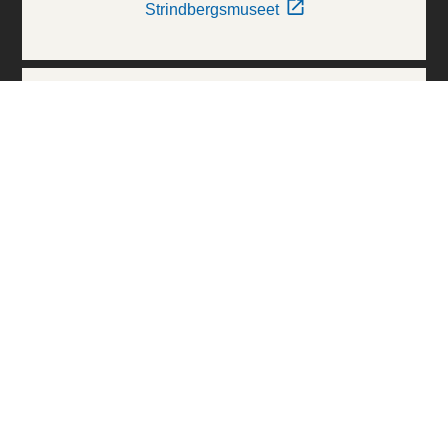
Strindbergsmuseet
Thielska Galleriet
Världskulturmuseerna