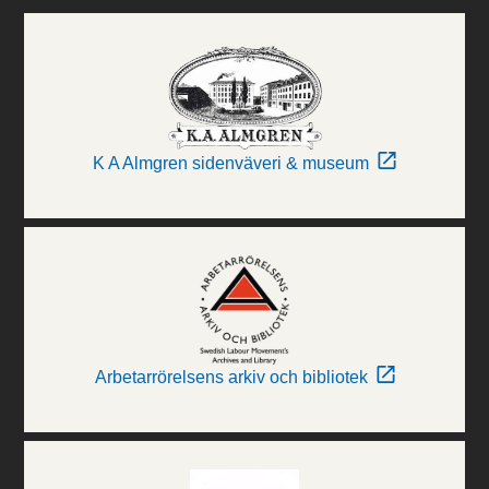
K A Almgren sidenväveri & museum
Arbetarrörelsens arkiv och bibliotek