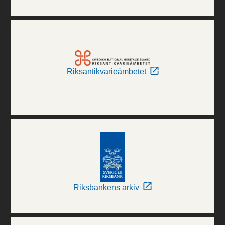
Riksantikvarieämbetet
Riksbankens arkiv