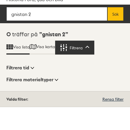
Sök
Fritextsök
Sök
Sökresultat
0
träffar på
gnistan 2
Visa karta
Visa lista
Filtrera
Filtrera
Filtrera tid
Filtrera materialtyper
Visningsläge
Totalt
Valda filter:
Rensa filter
0
träffar
Lista
Karta