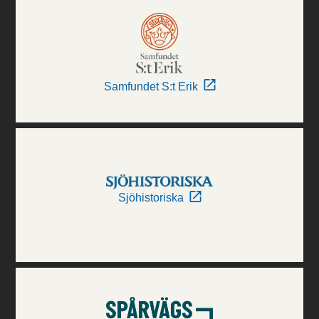
Samfundet S:t Erik
Sjöhistoriska