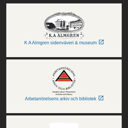
K A Almgren sidenväveri & museum
Arbetarrörelsens arkiv och bibliotek