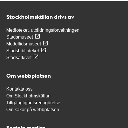
Kontakt
Stockholmskällan
Stockholmskällan drivs av
Medioteket, utbildningsförvaltningen
Stadsmuseet
Medeltidsmuseet
Stadsbiblioteket
Stadsarkivet
Om webbplatsen
Kontakta oss
Om Stockholmskällan
Tillgänglighetsredogörelse
Om kakor på webbplatsen
Sociala medier