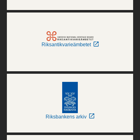
Riksantikvarieämbetet
Riksbankens arkiv