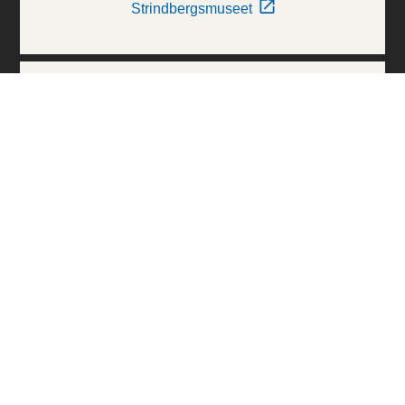
Strindbergsmuseet
Thielska Galleriet
Världskulturmuseerna