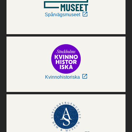
Spårvägsmuseet
Kvinnohistoriska