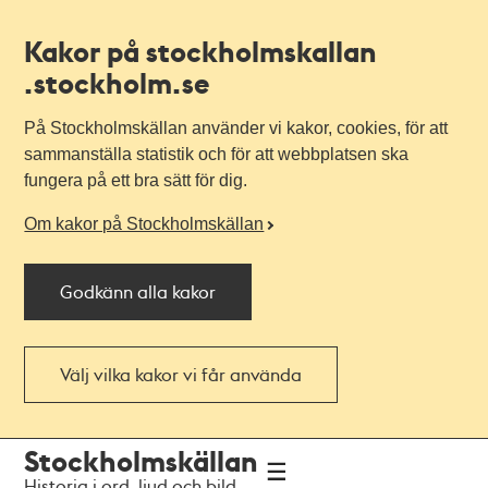
Kakor på stockholmskallan
.stockholm.se
På Stockholmskällan använder vi kakor, cookies, för att
sammanställa statistik och för att webbplatsen ska
fungera på ett bra sätt för dig.
Om kakor på Stockholmskällan
Godkänn alla kakor
Välj vilka kakor vi får använda
Till
Till
Stockholmskällan
navigationen
huvudinnehållet
Historia i ord, ljud och bild