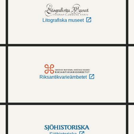
Litografiska museet
Riksantikvarieämbetet