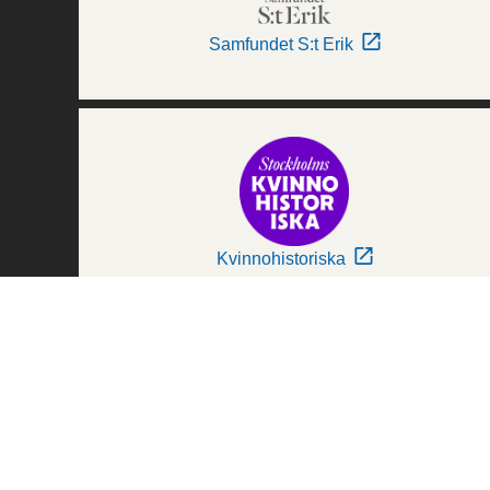
Samfundet S:t Erik
Kvinnohistoriska
Världskulturmuseerna