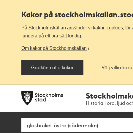
Kakor på stockholmskallan
.st
På Stockholmskällan använder vi kakor, cookies, för a
fungera på ett bra sätt för dig.
Om kakor på Stockholmskällan
Godkänn alla kakor
Välj vilka kak
Till
Till
Stockholmsk
navigationen
huvudinnehållet
Historia i ord, ljud oc
Sök
Fritextsök