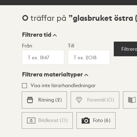
0
glasbruket östra
träffar på
Sökresultat
Filtrera tid
Från
Till
Visningsläge
Filtrer
Filtrera materialtyper
Lista
Karta
Visa inte lärarhandledningar
Ritning
(
2
)
Föremål
(
0
)
Bildkonst
(
0
)
Foto
(
6
)