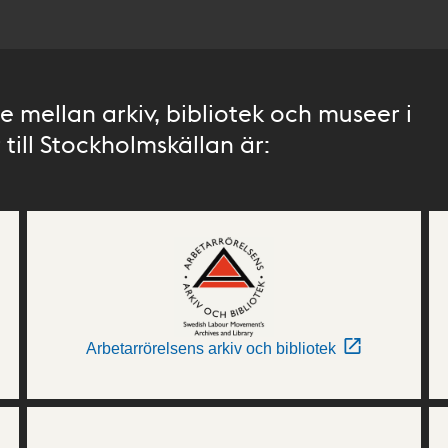
 mellan arkiv, bibliotek och museer i
till Stockholmskällan är:
Arbetarrörelsens arkiv och bibliotek