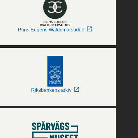
Prins Eugens Waldemarsudde
Riksbankens arkiv