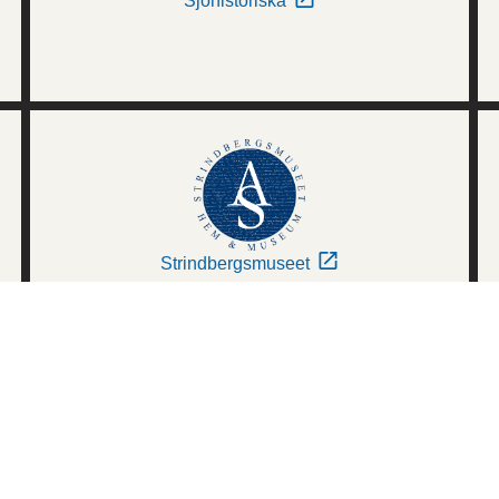
Sjöhistoriska
Strindbergsmuseet