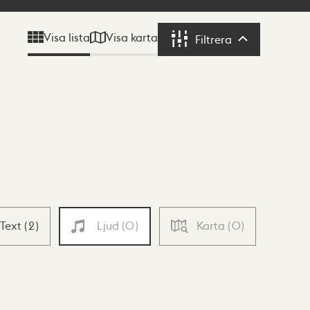
Visa karta
Visa lista
Filtrera
Filtrera
Text
(
2
)
Ljud
(
0
)
Karta
(
0
)