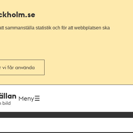
ockholm.se
tt sammanställa statistik och för att webbplatsen ska
or vi får använda
ällan
Meny
h bild