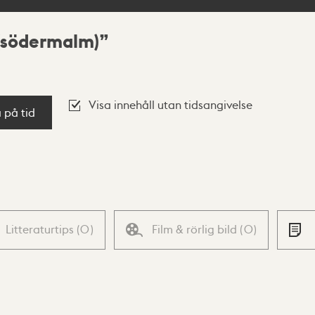
 (södermalm)
Visa innehåll utan tidsangivelse
a på tid
Litteraturtips
(
0
)
Film & rörlig bild
(
0
)