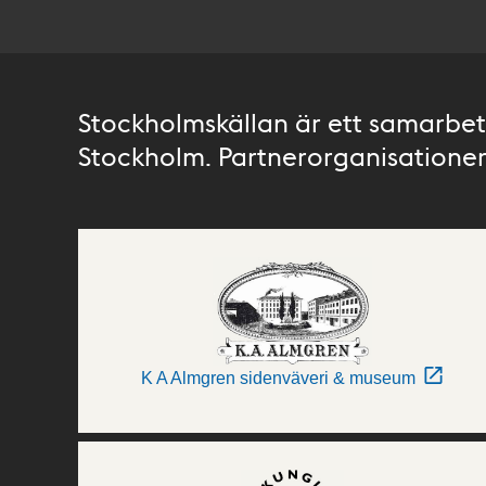
Stockholmskällan är ett samarbete
Stockholm. Partnerorganisationer 
K A Almgren sidenväveri & museum