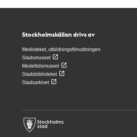
Kontakt
Stockholmskällan
Stockholmskällan drivs av
Medioteket, utbildningsförvaltningen
Stadsmuseet
Medeltidsmuseet
Stadsbiblioteket
Stadsarkivet