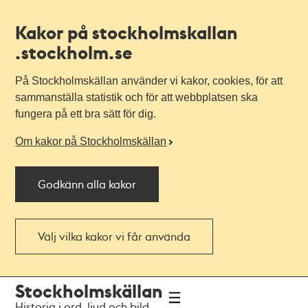
Kakor på stockholmskallan
.stockholm.se
På Stockholmskällan använder vi kakor, cookies, för att
sammanställa statistik och för att webbplatsen ska
fungera på ett bra sätt för dig.
Om kakor på Stockholmskällan
Godkänn alla kakor
Välj vilka kakor vi får använda
Till
Till
Stockholmskällan
navigationen
huvudinnehållet
Historia i ord, ljud och bild