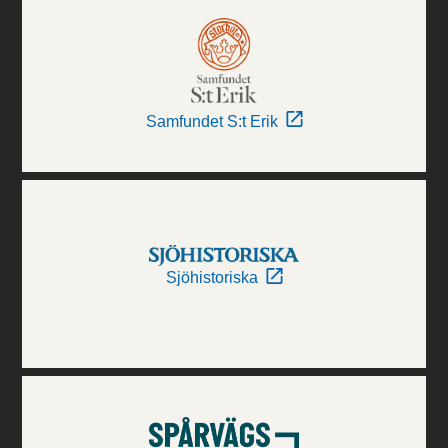
Samfundet S:t Erik
Sjöhistoriska