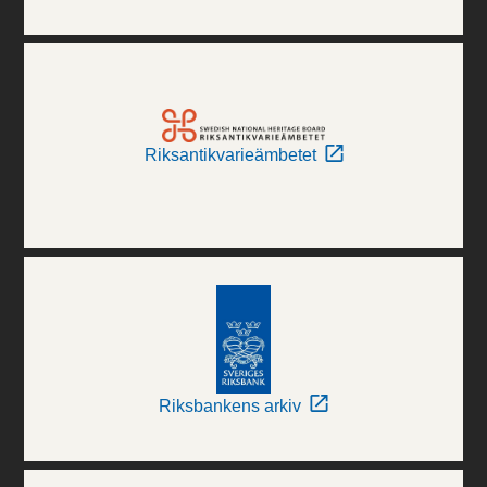
Riksantikvarieämbetet
Riksbankens arkiv