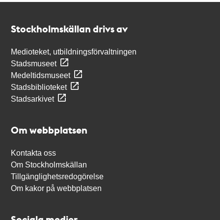
Kontakt
Stockholmskällan
Stockholmskällan drivs av
Medioteket, utbildningsförvaltningen
Stadsmuseet
Medeltidsmuseet
Stadsbiblioteket
Stadsarkivet
Om webbplatsen
Kontakta oss
Om Stockholmskällan
Tillgänglighetsredogörelse
Om kakor på webbplatsen
Sociala medier