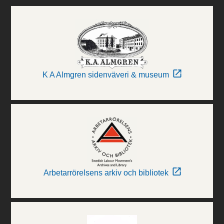
K A Almgren sidenväveri & museum
Arbetarrörelsens arkiv och bibliotek