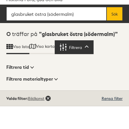
Sök
Fritextsök
Sök
Sökresultat
0
träffar på
glasbruket östra (södermalm)
Visa karta
Visa lista
Filtrera
Filtrera
Filtrera tid
Filtrera materialtyper
Visningsläge
Totalt
Valda filter:
Bildkonst
Rensa filter
0
träffar
Lista
Karta