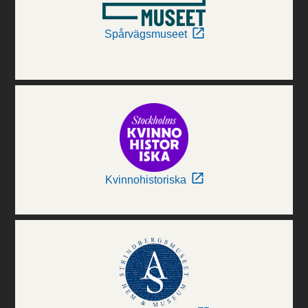
Spårvägsmuseet
Kvinnohistoriska