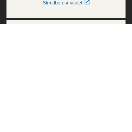
Strindbergsmuseet
Thielska Galleriet
Världskulturmuseerna