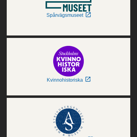
Spårvägsmuseet
Kvinnohistoriska