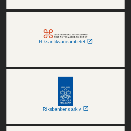
Riksantikvarieämbetet
Riksbankens arkiv