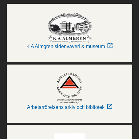
K A Almgren sidenväveri & museum
Arbetarrörelsens arkiv och bibliotek