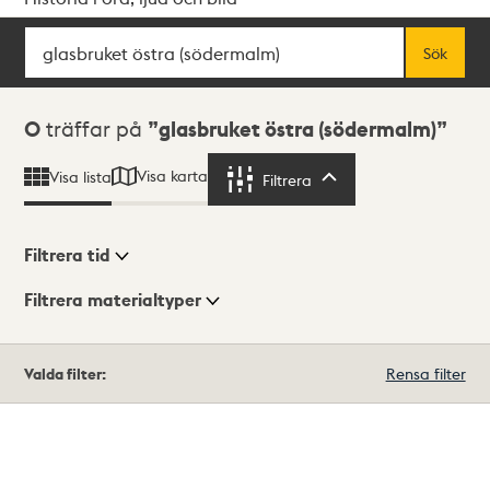
Sök
Fritextsök
Sök
Sökresultat
0
träffar på
glasbruket östra (södermalm)
Visa karta
Visa lista
Filtrera
Filtrera
Filtrera tid
Filtrera materialtyper
Visningsläge
Totalt
Valda filter:
Rensa filter
0
träffar
Lista
Karta