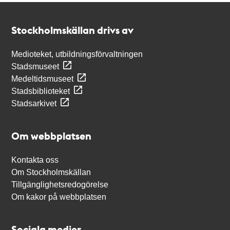
Kontakt
Stockholmskällan
Stockholmskällan drivs av
Medioteket, utbildningsförvaltningen
Stadsmuseet
Medeltidsmuseet
Stadsbiblioteket
Stadsarkivet
Om webbplatsen
Kontakta oss
Om Stockholmskällan
Tillgänglighetsredogörelse
Om kakor på webbplatsen
Sociala medier