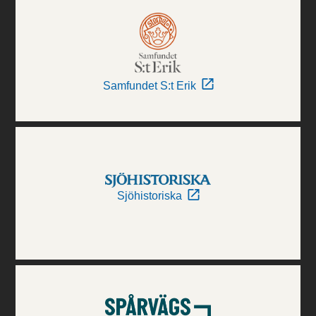
Samfundet S:t Erik
Sjöhistoriska