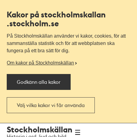
Kakor på stockholmskallan
.stockholm.se
På Stockholmskällan använder vi kakor, cookies, för att
sammanställa statistik och för att webbplatsen ska
fungera på ett bra sätt för dig.
Om kakor på Stockholmskällan
Godkänn alla kakor
Välj vilka kakor vi får använda
Till
Till
Stockholmskällan
navigationen
huvudinnehållet
Historia i ord, ljud och bild