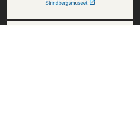
Strindbergsmuseet
Thielska Galleriet
Världskulturmuseerna