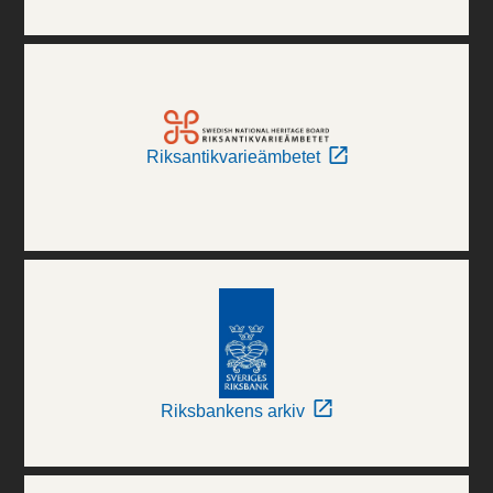
Riksantikvarieämbetet
Riksbankens arkiv