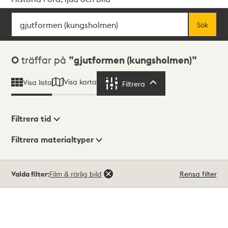
Sök
Fritextsök
Sök
Sökresultat
0
träffar på
gjutformen (kungsholmen)
Visa karta
Visa lista
Filtrera
Filtrera
Filtrera tid
Filtrera materialtyper
Visningsläge
Totalt
Valda filter:
Film & rörlig bild
Rensa filter
0
träffar
Lista
Karta