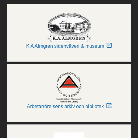
K A Almgren sidenväveri & museum
Arbetarrörelsens arkiv och bibliotek