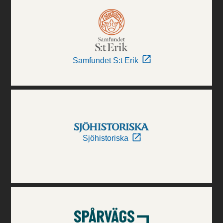
Samfundet S:t Erik
Sjöhistoriska