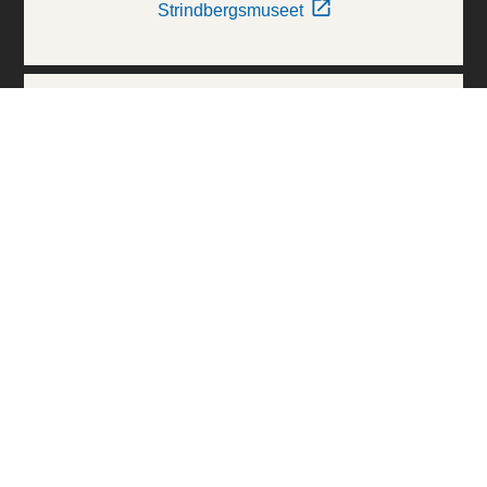
Strindbergsmuseet
Thielska Galleriet
Världskulturmuseerna