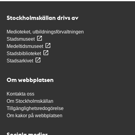
Kontakt
Stockholmskällan
Stockholmskällan drivs av
Medioteket, utbildningsförvaltningen
Stadsmuseet
Medeltidsmuseet
Stadsbiblioteket
Stadsarkivet
Om webbplatsen
Kontakta oss
Om Stockholmskällan
Tillgänglighetsredogörelse
Om kakor på webbplatsen
Sociala medier