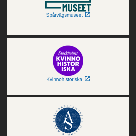
Spårvägsmuseet
Kvinnohistoriska