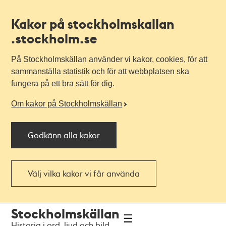
Kakor på stockholmskallan
.stockholm.se
På Stockholmskällan använder vi kakor, cookies, för att
sammanställa statistik och för att webbplatsen ska
fungera på ett bra sätt för dig.
Om kakor på Stockholmskällan
Godkänn alla kakor
Välj vilka kakor vi får använda
Till
Till
Stockholmskällan
navigationen
huvudinnehållet
Historia i ord, ljud och bild