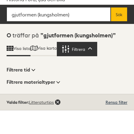
Sök
Fritextsök
Sök
Sökresultat
0
träffar på
gjutformen (kungsholmen)
Visa karta
Visa lista
Filtrera
Filtrera
Filtrera tid
Filtrera materialtyper
Visningsläge
Totalt
Valda filter:
Litteraturtips
Rensa filter
0
träffar
Lista
Karta