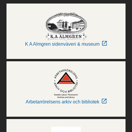
K A Almgren sidenväveri & museum
Arbetarrörelsens arkiv och bibliotek