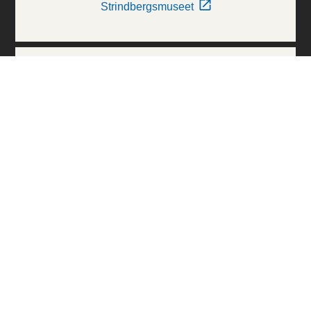
Strindbergsmuseet
Thielska Galleriet
Världskulturmuseerna