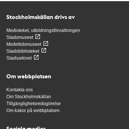
Kontakt
Stockholmskällan
Stockholmskällan drivs av
Medioteket, utbildningsförvaltningen
Stadsmuseet
Medeltidsmuseet
Stadsbiblioteket
Stadsarkivet
Om webbplatsen
Kontakta oss
Om Stockholmskällan
Tillgänglighetsredogörelse
Om kakor på webbplatsen
Sociala medier