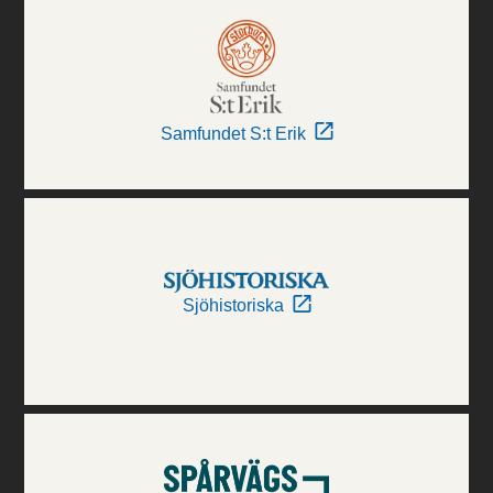
Samfundet S:t Erik
Sjöhistoriska