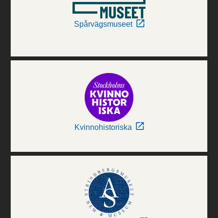
Spårvägsmuseet
Kvinnohistoriska