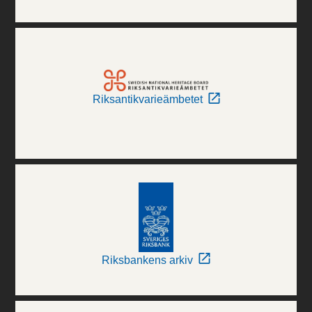
Riksantikvarieämbetet
Riksbankens arkiv