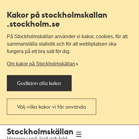
Kakor på stockholmskallan
.stockholm.se
På Stockholmskällan använder vi kakor, cookies, för att
sammanställa statistik och för att webbplatsen ska
fungera på ett bra sätt för dig.
Om kakor på Stockholmskällan
Godkänn alla kakor
Välj vilka kakor vi får använda
Till
Till
Stockholmskällan
navigationen
huvudinnehållet
Historia i ord, ljud och bild