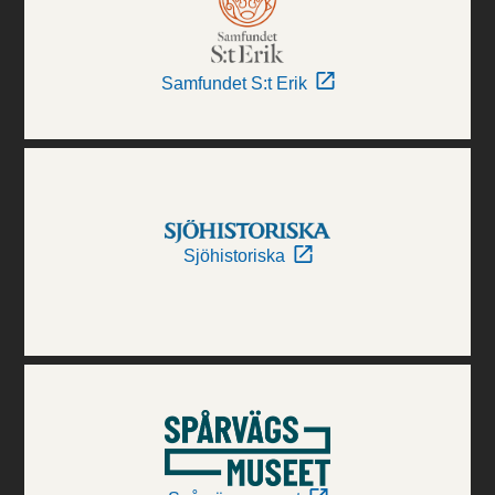
Samfundet S:t Erik
Sjöhistoriska