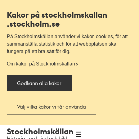
Kakor på stockholmskallan
.stockholm.se
På Stockholmskällan använder vi kakor, cookies, för att
sammanställa statistik och för att webbplatsen ska
fungera på ett bra sätt för dig.
Om kakor på Stockholmskällan
Godkänn alla kakor
Välj vilka kakor vi får använda
Till
Till
Stockholmskällan
navigationen
huvudinnehållet
Historia i ord, ljud och bild