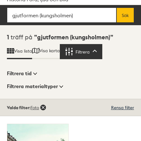
Sök
Fritextsök
Sök
Sökresultat
1
träff på
gjutformen (kungsholmen)
Visa karta
Visa lista
Filtrera
Filtrera
Filtrera tid
Filtrera materialtyper
Visningsläge
Totalt
Valda filter:
Foto
Rensa filter
1
träffar
Lista
Karta