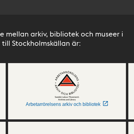
 mellan arkiv, bibliotek och museer i
till Stockholmskällan är:
Arbetarrörelsens arkiv och bibliotek