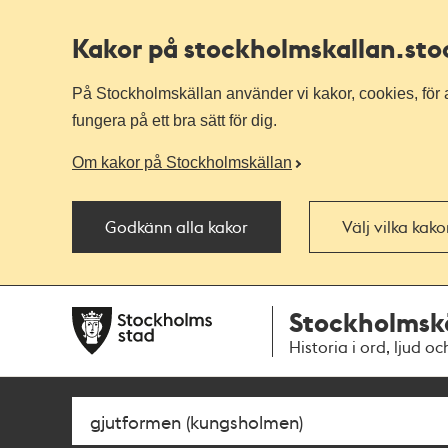
Kakor på stockholmskallan
.st
På Stockholmskällan använder vi kakor, cookies, för a
fungera på ett bra sätt för dig.
Om kakor på Stockholmskällan
Godkänn alla kakor
Välj vilka kak
Till
Till
Stockholmsk
navigationen
huvudinnehållet
Historia i ord, ljud oc
Sök
Fritextsök