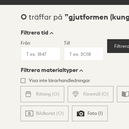
0
gjutformen (kun
träffar på
Sökresultat
Filtrera tid
Från
Till
Visningsläge
Filtrer
Filtrera materialtyper
Lista
Karta
Visa inte lärarhandledningar
Ritning
(
0
)
Föremål
(
0
)
Bildkonst
(
0
)
Foto
(
1
)