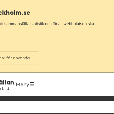
ockholm.se
tt sammanställa statistik och för att webbplatsen ska
or vi får använda
ällan
Meny
h bild