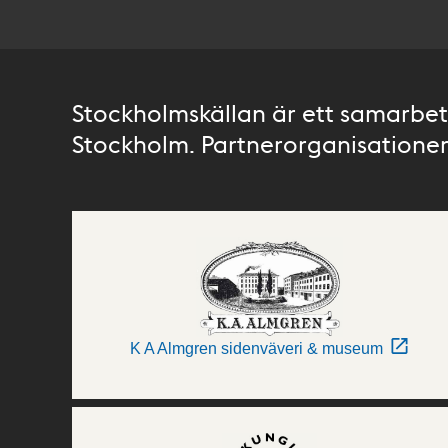
Stockholmskällan är ett samarbete
Stockholm. Partnerorganisationer 
K A Almgren sidenväveri & museum