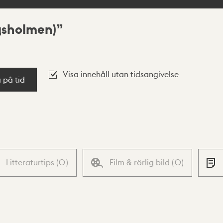
gsholmen)
Visa innehåll utan tidsangivelse
a på tid
Litteraturtips
(
0
)
Film & rörlig bild
(
0
)