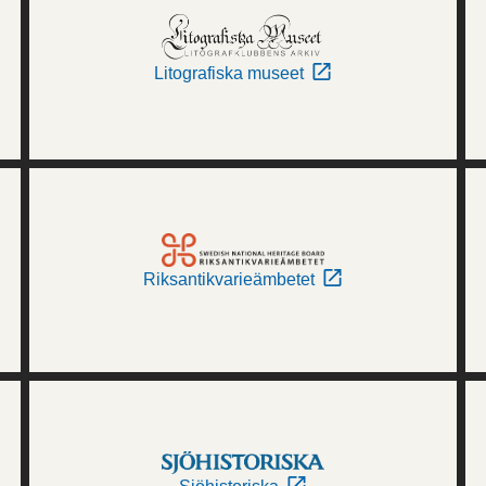
Litografiska museet
Riksantikvarieämbetet