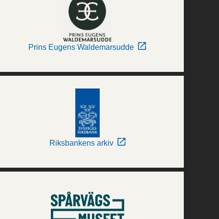
Prins Eugens Waldemarsudde
Riksbankens arkiv