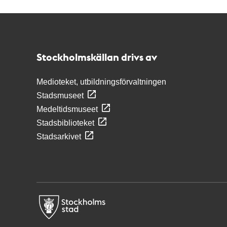
Kontakt
Stockholmskällan
Stockholmskällan drivs av
Medioteket, utbildningsförvaltningen
Stadsmuseet
Medeltidsmuseet
Stadsbiblioteket
Stadsarkivet