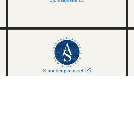
Sjöhistoriska
Strindbergsmuseet