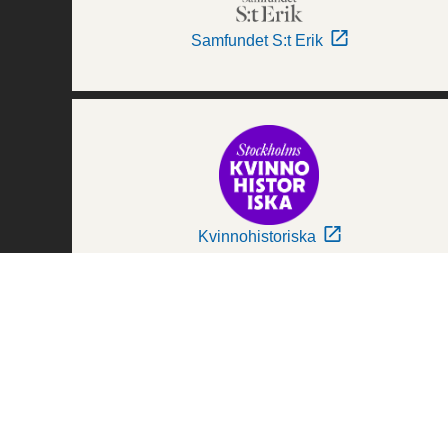
Samfundet S:t Erik
Kvinnohistoriska
Världskulturmuseerna