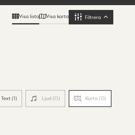
Visa karta
Visa lista
Filtrera
Filtrera
Text
(
1
)
Ljud
(
0
)
Karta
(
0
)