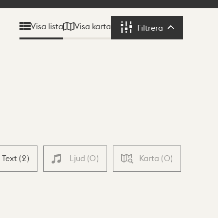
Visa karta
Visa lista
Filtrera
Filtrera
Text
(
2
)
Ljud
(
0
)
Karta
(
0
)