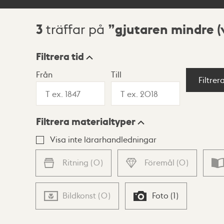
3
gjutaren mindre (
träffar på
Sökresultat
Filtrera tid
Från
Till
Visningsläge
Filtrer
Filtrera materialtyper
Lista
Karta
Visa inte lärarhandledningar
Ritning
(
0
)
Föremål
(
0
)
Bildkonst
(
0
)
Foto
(
1
)