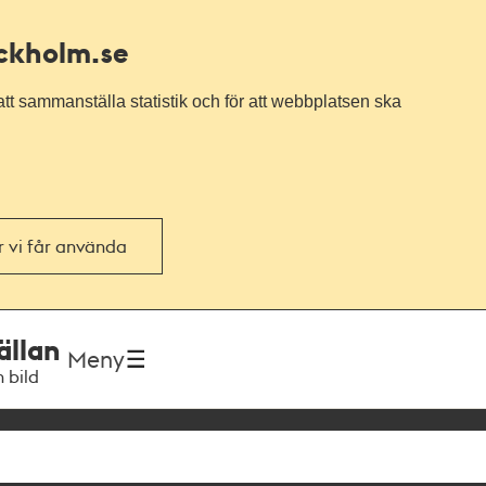
ockholm.se
tt sammanställa statistik och för att webbplatsen ska
or vi får använda
ällan
Meny
h bild