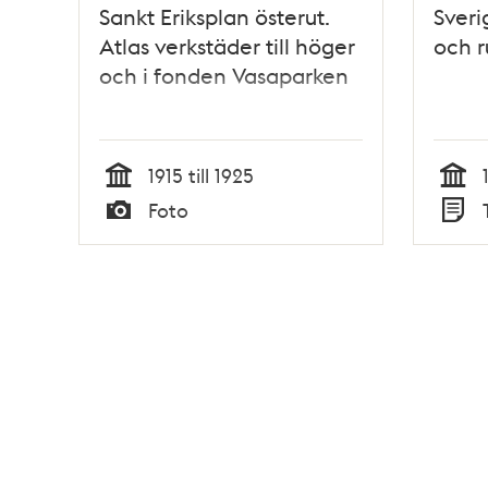
Sankt Eriksplan österut.
Sveri
Atlas verkstäder till höger
och r
och i fonden Vasaparken
1915 till 1925
Tid
Tid
Foto
Typ
Typ