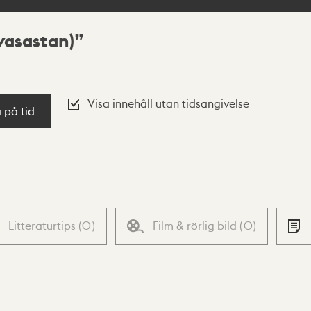
vasastan)
Visa innehåll utan tidsangivelse
a på tid
Litteraturtips
(
0
)
Film & rörlig bild
(
0
)