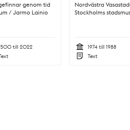
gefinnar genom tid
Nordvästra Vasastad
um / Jarmo Lainio
Stockholms stadsm
1500 till 2022
1974 till 1988
Tid
Text
Text
Typ