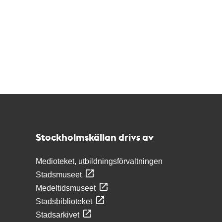
Kontakt
Stockholmskällan
Stockholmskällan drivs av
Medioteket, utbildningsförvaltningen
Stadsmuseet
Medeltidsmuseet
Stadsbiblioteket
Stadsarkivet