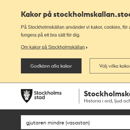
Kakor på stockholmskallan
.st
På Stockholmskällan använder vi kakor, cookies, för a
fungera på ett bra sätt för dig.
Om kakor på Stockholmskällan
Godkänn alla kakor
Välj vilka kak
Till
Till
Stockholmsk
navigationen
huvudinnehållet
Historia i ord, ljud oc
Sök
Fritextsök