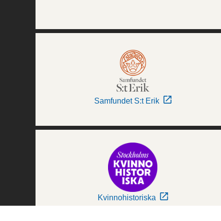
Samfundet S:t Erik
Kvinnohistoriska