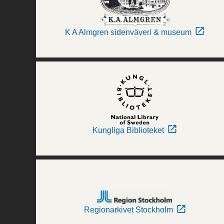
K A Almgren sidenväveri & museum
Kungliga Biblioteket
Regionarkivet Stockholm