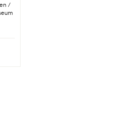
en /
useum