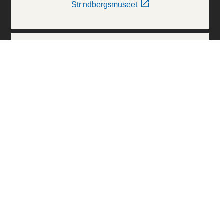
Strindbergsmuseet
Thielska Galleriet
Världskulturmuseerna