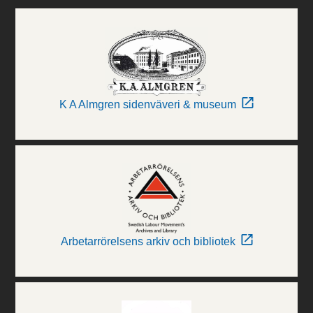
K A Almgren sidenväveri & museum
Arbetarrörelsens arkiv och bibliotek