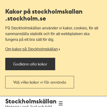
Kakor på stockholmskallan
.stockholm.se
På Stockholmskällan använder vi kakor, cookies, för att
sammanställa statistik och för att webbplatsen ska
fungera på ett bra sätt för dig.
Om kakor på Stockholmskällan
Godkänn alla kakor
Välj vilka kakor vi får använda
Till
Till
Stockholmskällan
navigationen
huvudinnehållet
Historia i ord, ljud och bild