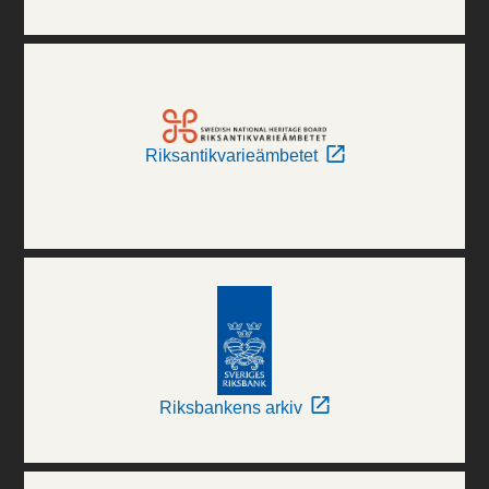
Riksantikvarieämbetet
Riksbankens arkiv