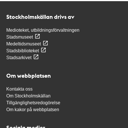
Kontakt
Stockholmskällan
Stockholmskällan drivs av
Medioteket, utbildningsförvaltningen
Stadsmuseet
Medeltidsmuseet
Stadsbiblioteket
Stadsarkivet
Om webbplatsen
Kontakta oss
Om Stockholmskällan
Tillgänglighetsredogörelse
Om kakor på webbplatsen
Sociala medier