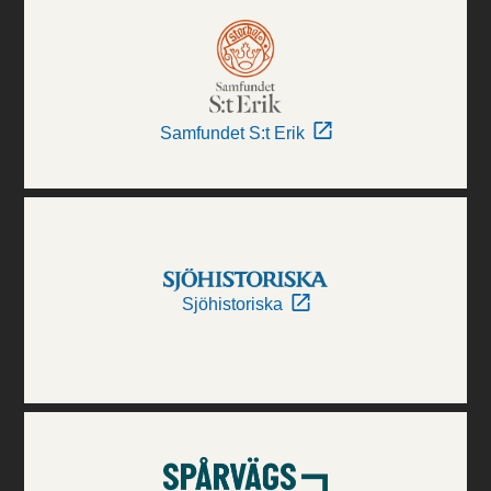
Samfundet S:t Erik
Sjöhistoriska