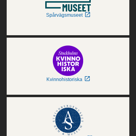
Spårvägsmuseet
Kvinnohistoriska