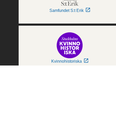
Samfundet S:t Erik
Kvinnohistoriska
Världskulturmuseerna