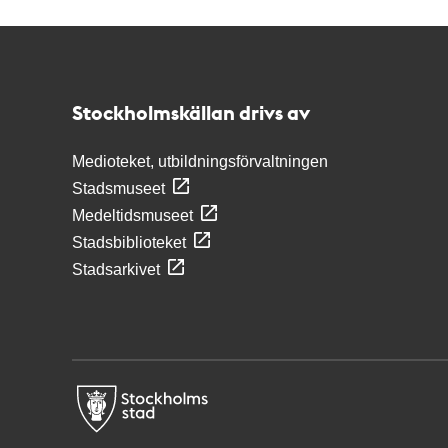
Kontakt
Stockholmskällan
Stockholmskällan drivs av
Medioteket, utbildningsförvaltningen
Stadsmuseet
Medeltidsmuseet
Stadsbiblioteket
Stadsarkivet