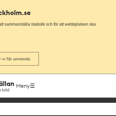
ockholm.se
tt sammanställa statistik och för att webbplatsen ska
or vi får använda
ällan
Meny
h bild