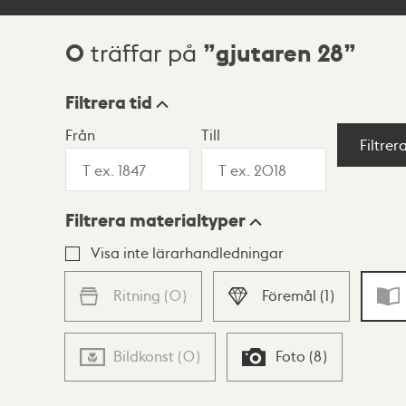
0
gjutaren 28
träffar på
Sökresultat
Filtrera tid
Från
Till
Visningsläge
Filtrer
Filtrera materialtyper
Lista
Karta
Visa inte lärarhandledningar
Ritning
(
0
)
Föremål
(
1
)
Bildkonst
(
0
)
Foto
(
8
)