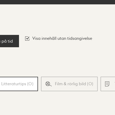
Visa innehåll utan tidsangivelse
a på tid
Litteraturtips
(
0
)
Film & rörlig bild
(
0
)