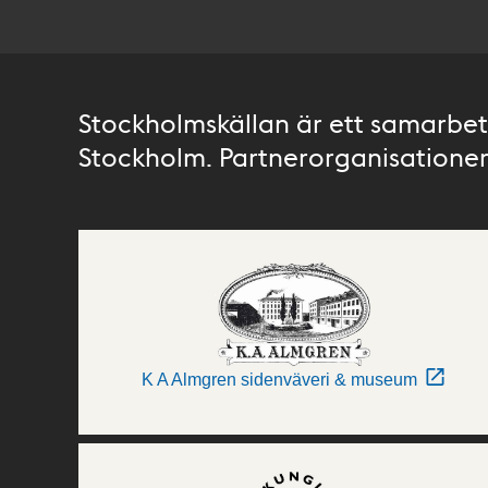
Stockholmskällan är ett samarbete
Stockholm. Partnerorganisationer 
K A Almgren sidenväveri & museum