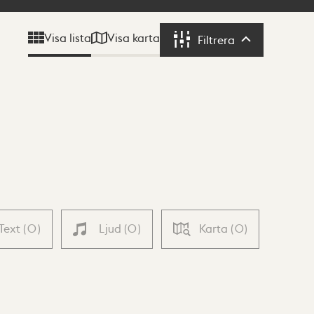
Visa karta
Visa lista
Filtrera
Filtrera
Text
(
0
)
Ljud
(
0
)
Karta
(
0
)