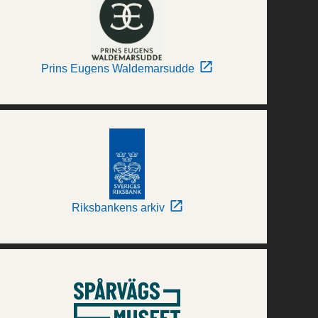
Prins Eugens Waldemarsudde
Riksbankens arkiv