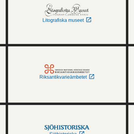
Litografiska museet
Riksantikvarieämbetet