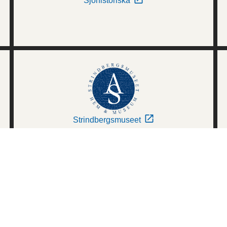
Sjöhistoriska
Strindbergsmuseet