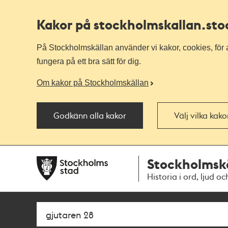
Kakor på stockholmskallan
.st
På Stockholmskällan använder vi kakor, cookies, för a
fungera på ett bra sätt för dig.
Om kakor på Stockholmskällan
Godkänn alla kakor
Välj vilka kak
Till
Till
Stockholmsk
navigationen
huvudinnehållet
Historia i ord, ljud oc
Sök
Fritextsök