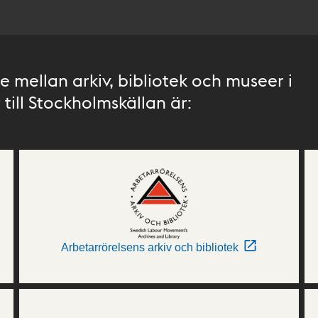
 mellan arkiv, bibliotek och museer i
till Stockholmskällan är:
Arbetarrörelsens arkiv och bibliotek