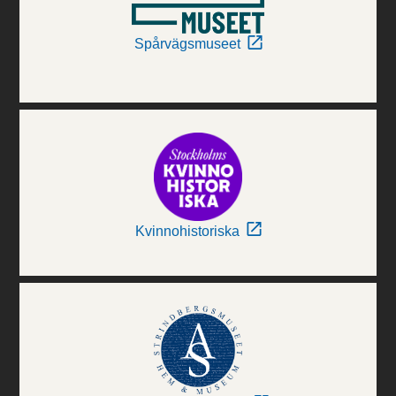
Spårvägsmuseet
Kvinnohistoriska