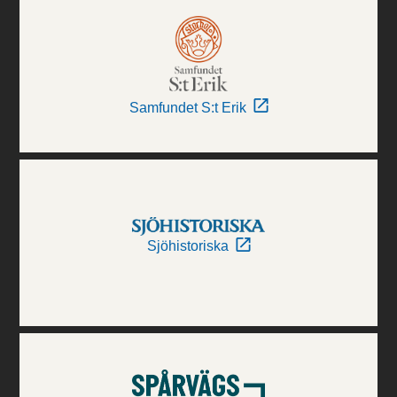
Samfundet S:t Erik
Sjöhistoriska