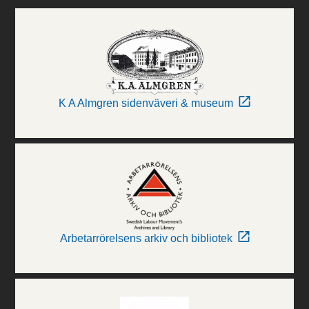
K A Almgren sidenväveri & museum
Arbetarrörelsens arkiv och bibliotek