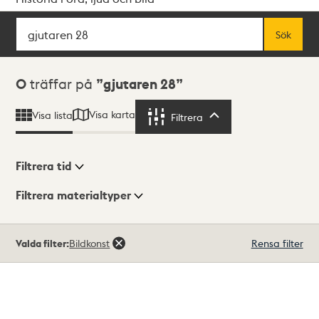
Sök
Fritextsök
Sök
Sökresultat
0
träffar på
gjutaren 28
Visa karta
Visa lista
Filtrera
Filtrera
Filtrera tid
Filtrera materialtyper
Visningsläge
Totalt
Valda filter:
Bildkonst
Rensa filter
0
träffar
Lista
Karta