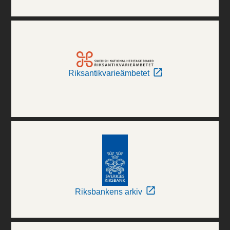
Riksantikvarieämbetet
Riksbankens arkiv