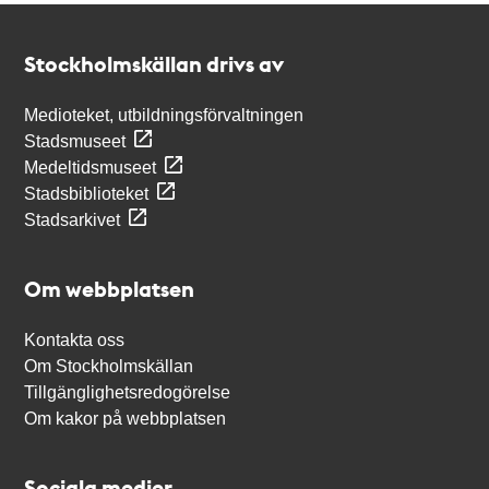
Kontakt
Stockholmskällan
Stockholmskällan drivs av
Medioteket, utbildningsförvaltningen
Stadsmuseet
Medeltidsmuseet
Stadsbiblioteket
Stadsarkivet
Om webbplatsen
Kontakta oss
Om Stockholmskällan
Tillgänglighetsredogörelse
Om kakor på webbplatsen
Sociala medier