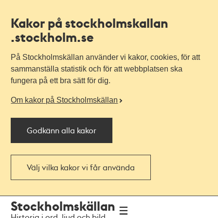
Kakor på stockholmskallan
.stockholm.se
På Stockholmskällan använder vi kakor, cookies, för att
sammanställa statistik och för att webbplatsen ska
fungera på ett bra sätt för dig.
Om kakor på Stockholmskällan
Godkänn alla kakor
Välj vilka kakor vi får använda
Till
Till
Stockholmskällan
navigationen
huvudinnehållet
Historia i ord, ljud och bild