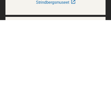
Strindbergsmuseet
Thielska Galleriet
Världskulturmuseerna