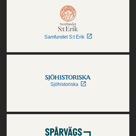
Samfundet S:t Erik
Sjöhistoriska