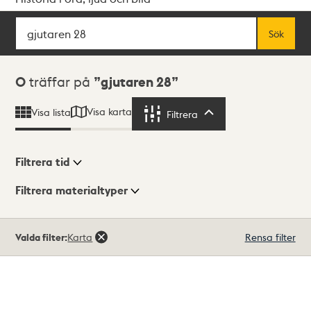
Sök
Fritextsök
Sök
Sökresultat
0
träffar på
gjutaren 28
Visa karta
Visa lista
Filtrera
Filtrera
Filtrera tid
Filtrera materialtyper
Visningsläge
Totalt
Valda filter:
Karta
Rensa filter
0
träffar
Lista
Karta