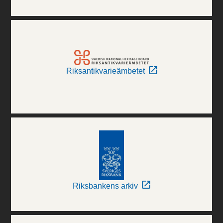
Riksantikvarieämbetet
Riksbankens arkiv