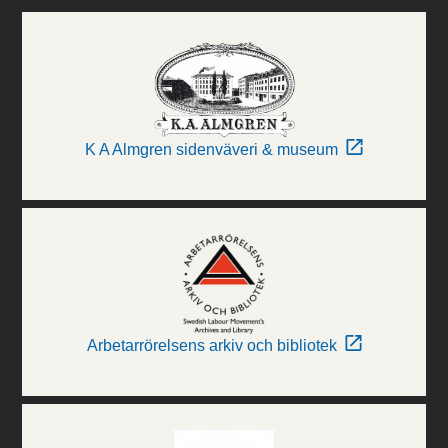
K A Almgren sidenväveri & museum
Arbetarrörelsens arkiv och bibliotek