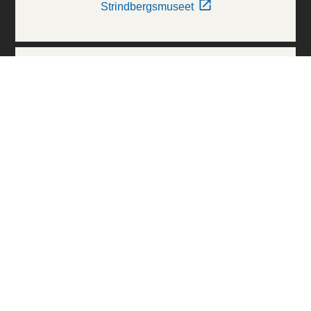
Strindbergsmuseet
Thielska Galleriet
Världskulturmuseerna