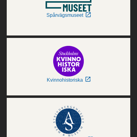
Spårvägsmuseet
Kvinnohistoriska