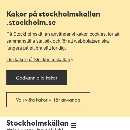
Kakor på stockholmskallan
.stockholm.se
På Stockholmskällan använder vi kakor, cookies, för att
sammanställa statistik och för att webbplatsen ska
fungera på ett bra sätt för dig.
Om kakor på Stockholmskällan
Godkänn alla kakor
Välj vilka kakor vi får använda
Till
Till
Stockholmskällan
navigationen
huvudinnehållet
Historia i ord, ljud och bild