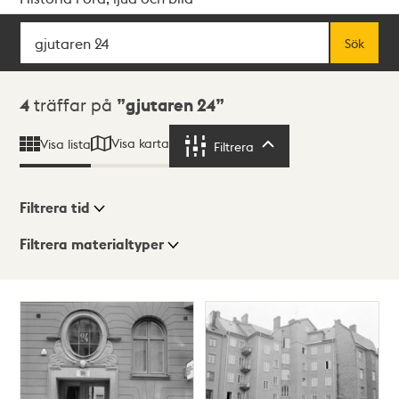
Sök
Fritextsök
Sök
Sökresultat
4
träffar på
gjutaren 24
Visa karta
Visa lista
Filtrera
Filtrera
Filtrera tid
Filtrera materialtyper
Visningsläge
Totalt
4
träffar
Lista
Karta