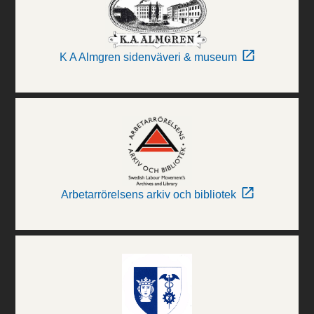
K A Almgren sidenväveri & museum
Arbetarrörelsens arkiv och bibliotek