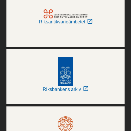
Riksantikvarieämbetet
Riksbankens arkiv