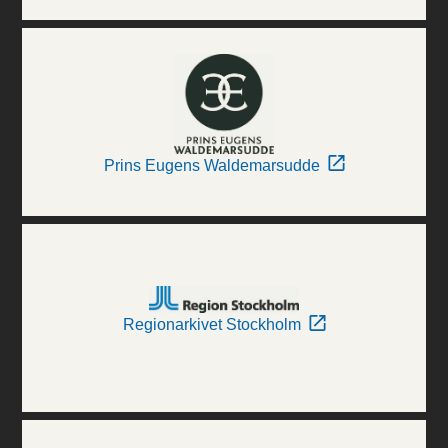
Prins Eugens Waldemarsudde
Regionarkivet Stockholm