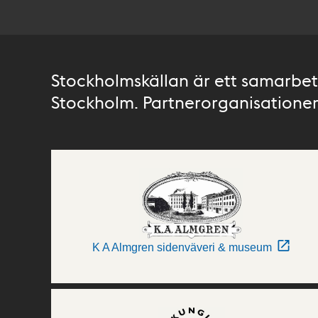
Stockholmskällan är ett samarbete
Stockholm. Partnerorganisationer 
K A Almgren sidenväveri & museum