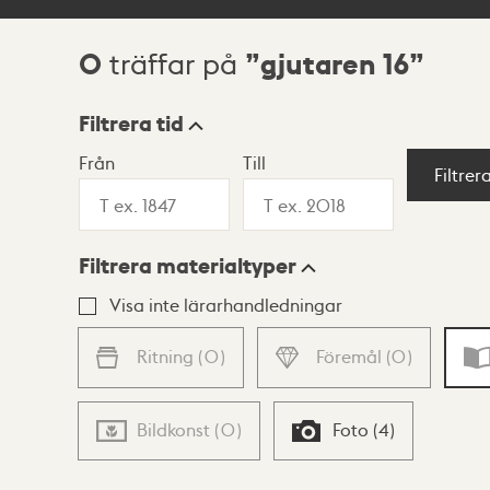
0
gjutaren 16
träffar på
Sökresultat
Filtrera tid
Från
Till
Visningsläge
Filtrer
Filtrera materialtyper
Lista
Karta
Visa inte lärarhandledningar
Ritning
(
0
)
Föremål
(
0
)
Bildkonst
(
0
)
Foto
(
4
)