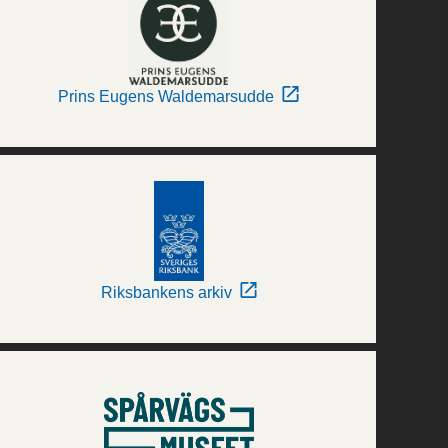
Prins Eugens Waldemarsudde
Riksbankens arkiv