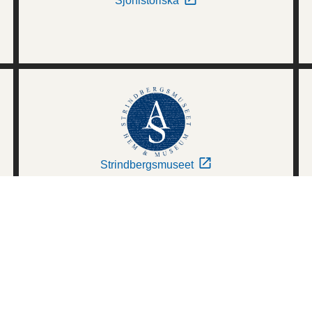
Sjöhistoriska
Strindbergsmuseet