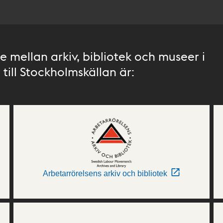
 mellan arkiv, bibliotek och museer i
till Stockholmskällan är:
Arbetarrörelsens arkiv och bibliotek