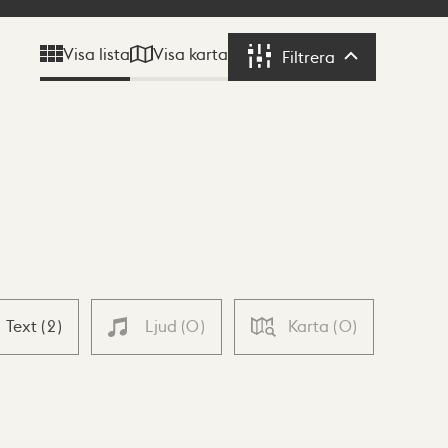
Visa karta
Visa lista
Filtrera
Filtrera
Text
(
2
)
Ljud
(
0
)
Karta
(
0
)