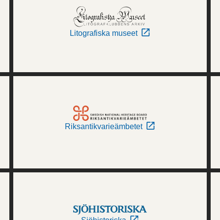
Litografiska museet
Riksantikvarieämbetet