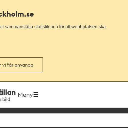
ockholm.se
tt sammanställa statistik och för att webbplatsen ska
or vi får använda
ällan
Meny
h bild