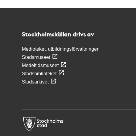
Kontakt
Stockholmskällan
Stockholmskällan drivs av
Medioteket, utbildningsförvaltningen
Stadsmuseet
Medeltidsmuseet
Stadsbiblioteket
Stadsarkivet