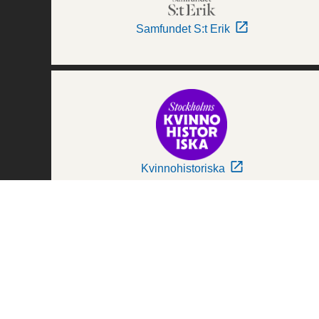
Samfundet S:t Erik
Kvinnohistoriska
Världskulturmuseerna