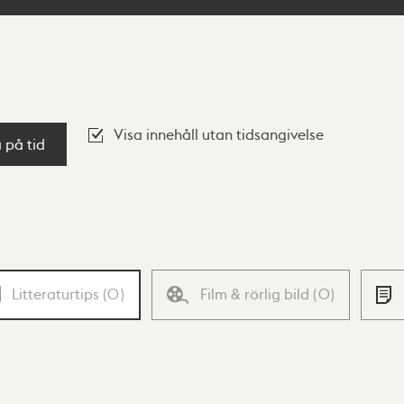
Visa innehåll utan tidsangivelse
a på tid
Litteraturtips
(
0
)
Film & rörlig bild
(
0
)