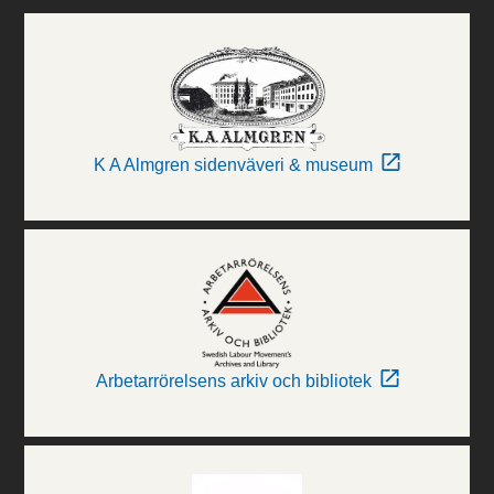
K A Almgren sidenväveri & museum
Arbetarrörelsens arkiv och bibliotek