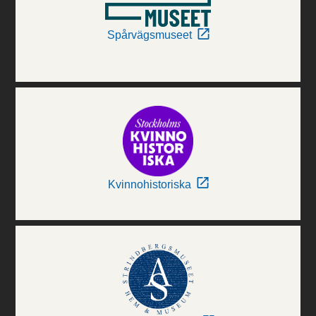
Spårvägsmuseet
Kvinnohistoriska