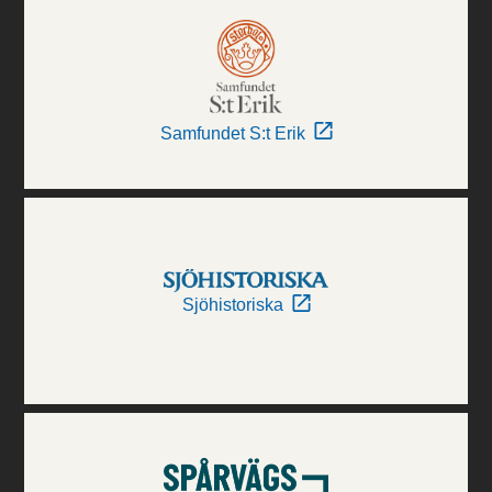
Samfundet S:t Erik
Sjöhistoriska