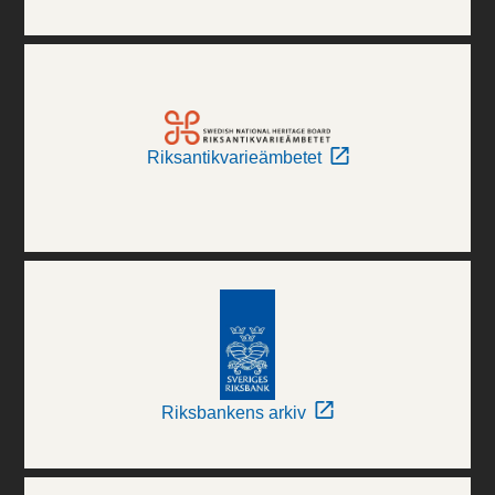
Riksantikvarieämbetet
Riksbankens arkiv