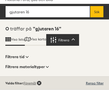
Sök
Fritextsök
Sök
Sökresultat
0
träffar på
gjutaren 16
Visa karta
Visa lista
Filtrera
Filtrera
Filtrera tid
Filtrera materialtyper
Visningsläge
Totalt
Valda filter:
Föremål
Rensa filter
0
träffar
Lista
Karta