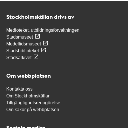
Kontakt
Stockholmskällan
Stockholmskällan drivs av
Medioteket, utbildningsförvaltningen
Stadsmuseet
Medeltidsmuseet
Stadsbiblioteket
Stadsarkivet
Om webbplatsen
Kontakta oss
Om Stockholmskällan
Tillgänglighetsredogörelse
Om kakor på webbplatsen
Sociala medier