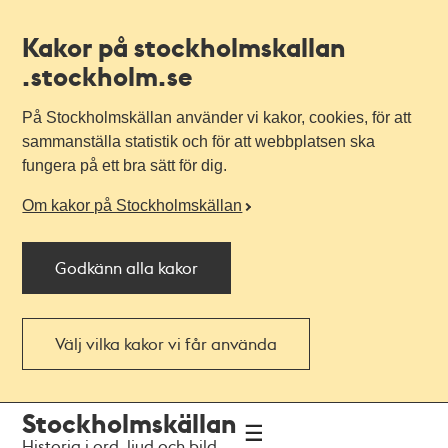
Kakor på stockholmskallan
.stockholm.se
På Stockholmskällan använder vi kakor, cookies, för att
sammanställa statistik och för att webbplatsen ska
fungera på ett bra sätt för dig.
Om kakor på Stockholmskällan
Godkänn alla kakor
Välj vilka kakor vi får använda
Till
Till
Stockholmskällan
navigationen
huvudinnehållet
Historia i ord, ljud och bild