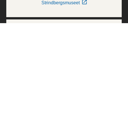
Strindbergsmuseet
Thielska Galleriet
Världskulturmuseerna