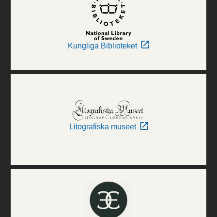
Kungliga Biblioteket
Litografiska museet