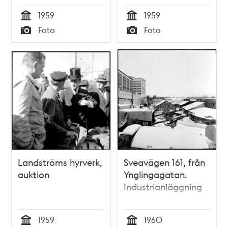
1959
1959
Tid
Tid
Foto
Foto
Typ
Typ
Landströms hyrverk,
Sveavägen 161, från
auktion
Ynglingagatan.
Industrianläggning
1959
1960