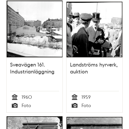
Sveavägen 161.
Landströms hyrverk,
Industrianläggning
auktion
1960
1959
Tid
Tid
Foto
Foto
Typ
Typ