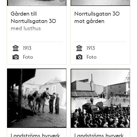
Gården till
Norrtullsgatan 30
Norrtullsgatan 30
mot gården
med lusthus
1913
1913
Tid
Tid
Foto
Foto
Typ
Typ
Landströms hyrverk,
Landströms hyrverk,