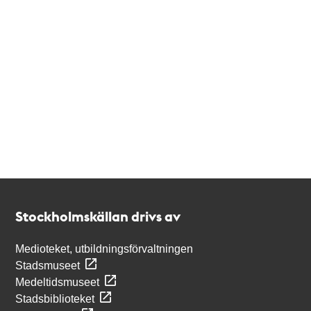
Kontakt
Stockholmskällan
Stockholmskällan drivs av
Medioteket, utbildningsförvaltningen
Stadsmuseet
Medeltidsmuseet
Stadsbiblioteket