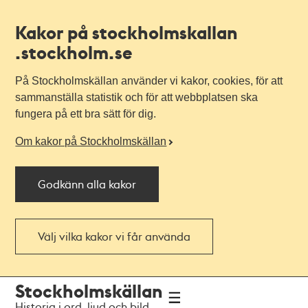
Kakor på stockholmskallan
.stockholm.se
På Stockholmskällan använder vi kakor, cookies, för att
sammanställa statistik och för att webbplatsen ska
fungera på ett bra sätt för dig.
Om kakor på Stockholmskällan
Godkänn alla kakor
Välj vilka kakor vi får använda
Till
Till
Stockholmskällan
navigationen
huvudinnehållet
Historia i ord, ljud och bild