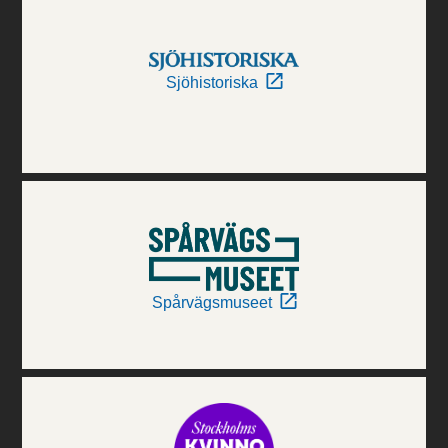
Sjöhistoriska
Spårvägsmuseet