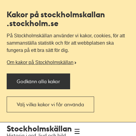
Kakor på stockholmskallan
.stockholm.se
På Stockholmskällan använder vi kakor, cookies, för att
sammanställa statistik och för att webbplatsen ska
fungera på ett bra sätt för dig.
Om kakor på Stockholmskällan
Godkänn alla kakor
Välj vilka kakor vi får använda
Till
Till
Stockholmskällan
navigationen
huvudinnehållet
Historia i ord, ljud och bild