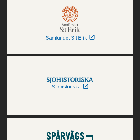
Samfundet S:t Erik
Sjöhistoriska