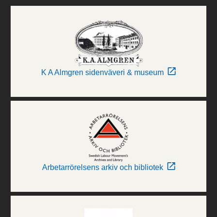
K A Almgren sidenväveri & museum
Arbetarrörelsens arkiv och bibliotek