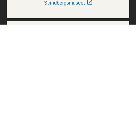
Strindbergsmuseet
Thielska Galleriet
Världskulturmuseerna