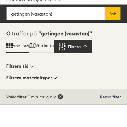
Sök
Fritextsök
Sök
Sökresultat
0
träffar på
getingen (vasastan)
Visa karta
Visa lista
Filtrera
Filtrera
Filtrera tid
Filtrera materialtyper
Visningsläge
Totalt
Valda filter:
Film & rörlig bild
Rensa filter
0
träffar
Lista
Karta