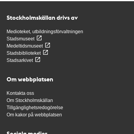
Kontakt
Stockholmskällan
Stockholmskällan drivs av
Medioteket, utbildningsförvaltningen
Stadsmuseet
Medeltidsmuseet
Stadsbiblioteket
Stadsarkivet
Om webbplatsen
Kontakta oss
Om Stockholmskällan
Tillgänglighetsredogörelse
Om kakor på webbplatsen
Sociala medier