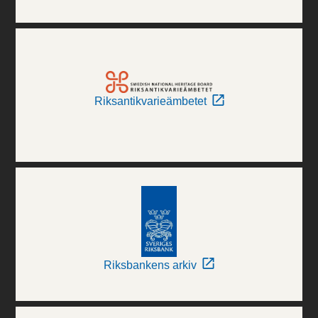
Riksantikvarieämbetet
Riksbankens arkiv