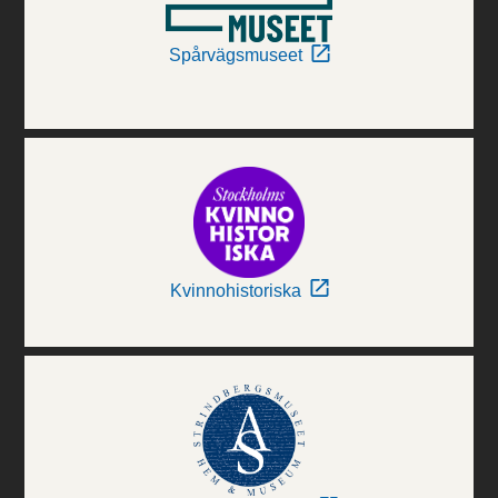
Spårvägsmuseet
Kvinnohistoriska