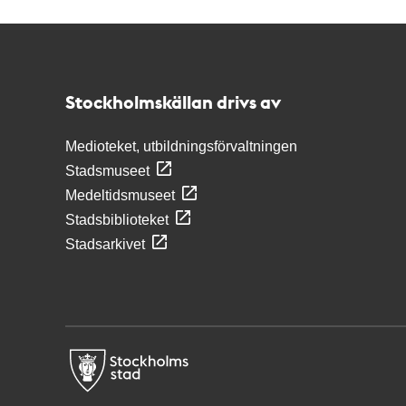
Kontakt
Stockholmskällan
Stockholmskällan drivs av
Medioteket, utbildningsförvaltningen
Stadsmuseet
Medeltidsmuseet
Stadsbiblioteket
Stadsarkivet