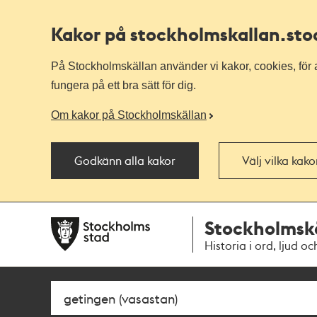
Kakor på stockholmskallan
.st
På Stockholmskällan använder vi kakor, cookies, för a
fungera på ett bra sätt för dig.
Om kakor på Stockholmskällan
Godkänn alla kakor
Välj vilka kak
Till
Till
Stockholmsk
navigationen
huvudinnehållet
Historia i ord, ljud oc
Sök
Fritextsök