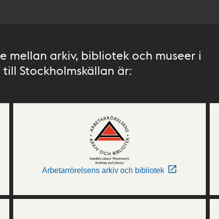
 mellan arkiv, bibliotek och museer i
till Stockholmskällan är:
Arbetarrörelsens arkiv och bibliotek