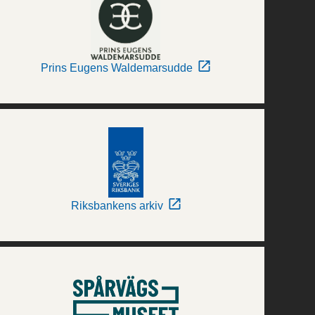
Prins Eugens Waldemarsudde
Riksbankens arkiv