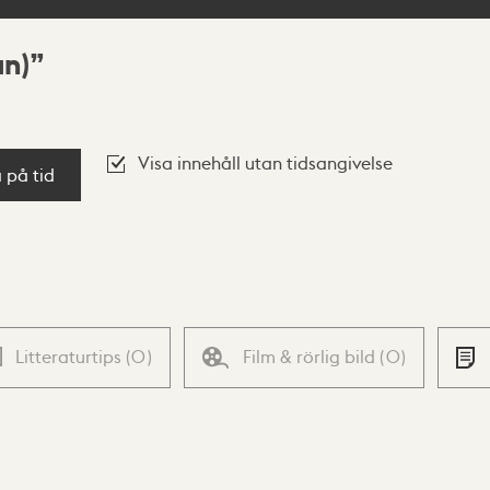
an)
Visa innehåll utan tidsangivelse
a på tid
Litteraturtips
(
0
)
Film & rörlig bild
(
0
)