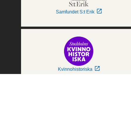
Samfundet S:t Erik
Kvinnohistoriska
Världskulturmuseerna