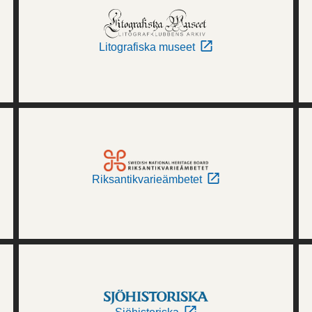
Litografiska museet
Riksantikvarieämbetet