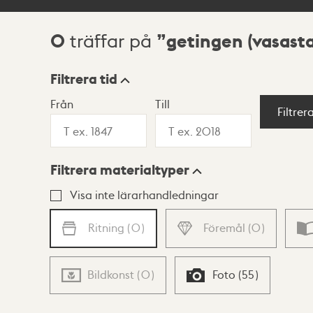
0
getingen (vasast
träffar på
Sökresultat
Filtrera tid
Från
Till
Visningsläge
Filtrer
Filtrera materialtyper
Lista
Karta
Visa inte lärarhandledningar
Ritning
(
0
)
Föremål
(
0
)
Bildkonst
(
0
)
Foto
(
55
)