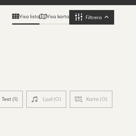
Visa karta
Visa lista
Filtrera
Filtrera
Text
(
1
)
Ljud
(
0
)
Karta
(
0
)