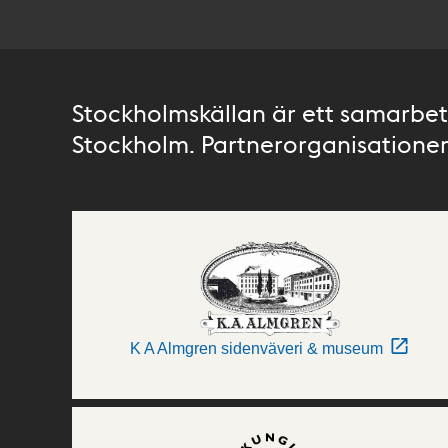
Stockholmskällan är ett samarbete
Stockholm. Partnerorganisationer 
K A Almgren sidenväveri & museum