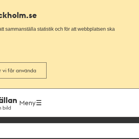
ockholm.se
tt sammanställa statistik och för att webbplatsen ska
or vi får använda
ällan
Meny
h bild