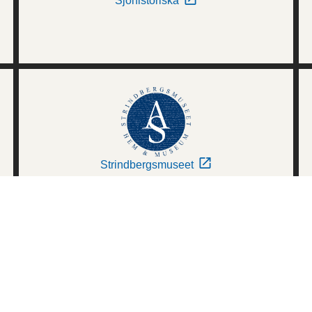
Sjöhistoriska
Strindbergsmuseet