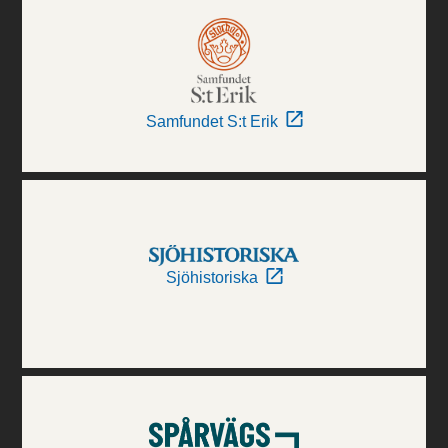
Samfundet S:t Erik
Sjöhistoriska