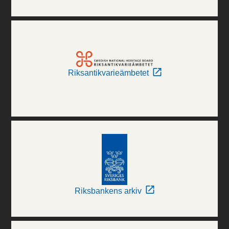
Riksantikvarieämbetet
Riksbankens arkiv