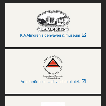
K A Almgren sidenväveri & museum
Arbetarrörelsens arkiv och bibliotek