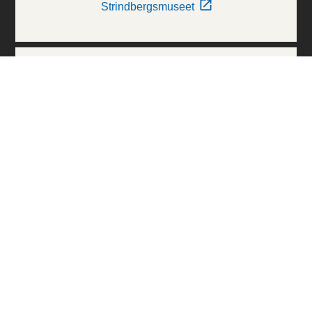
Strindbergsmuseet
Thielska Galleriet
Världskulturmuseerna