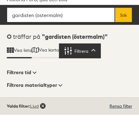
Sök
Fritextsök
Sök
Sökresultat
0
träffar på
gardisten (östermalm)
Visa karta
Visa lista
Filtrera
Filtrera
Filtrera tid
Filtrera materialtyper
Visningsläge
Totalt
Valda filter:
Ljud
Rensa filter
0
träffar
Lista
Karta