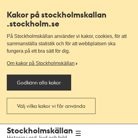
Kakor på stockholmskallan
.stockholm.se
På Stockholmskällan använder vi kakor, cookies, för att
sammanställa statistik och för att webbplatsen ska
fungera på ett bra sätt för dig.
Om kakor på Stockholmskällan
Godkänn alla kakor
Välj vilka kakor vi får använda
Till
Till
Stockholmskällan
navigationen
huvudinnehållet
Historia i ord, ljud och bild