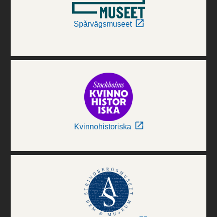
Spårvägsmuseet
Kvinnohistoriska