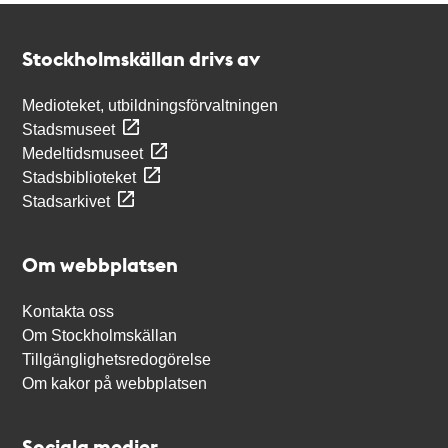
Kontakt
Stockholmskällan
Stockholmskällan drivs av
Medioteket, utbildningsförvaltningen
Stadsmuseet
Medeltidsmuseet
Stadsbiblioteket
Stadsarkivet
Om webbplatsen
Kontakta oss
Om Stockholmskällan
Tillgänglighetsredogörelse
Om kakor på webbplatsen
Sociala medier