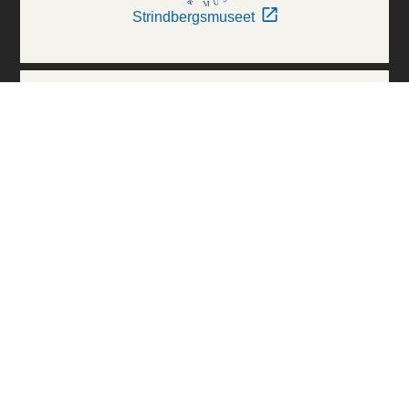
Strindbergsmuseet
Thielska Galleriet
Världskulturmuseerna