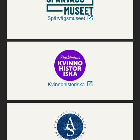
Spårvägsmuseet
Kvinnohistoriska