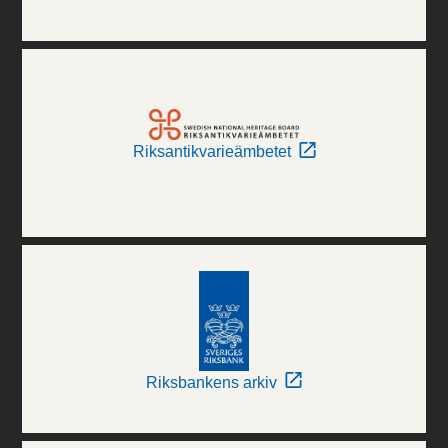
Riksantikvarieämbetet
Riksbankens arkiv