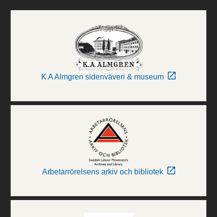
K A Almgren sidenväveri & museum
Arbetarrörelsens arkiv och bibliotek