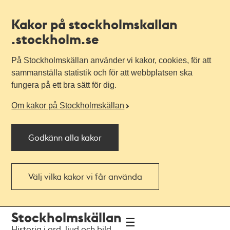
Kakor på stockholmskallan
.stockholm.se
På Stockholmskällan använder vi kakor, cookies, för att
sammanställa statistik och för att webbplatsen ska
fungera på ett bra sätt för dig.
Om kakor på Stockholmskällan
Godkänn alla kakor
Välj vilka kakor vi får använda
Till
Till
Stockholmskällan
navigationen
huvudinnehållet
Historia i ord, ljud och bild