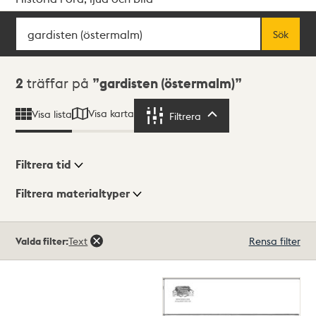
Sök
Fritextsök
Sök
Sökresultat
2
träffar på
gardisten (östermalm)
Visa karta
Visa lista
Filtrera
Filtrera
Filtrera tid
Filtrera materialtyper
Visningsläge
Totalt
Valda filter:
Text
Rensa filter
2
träffar
Lista
Karta