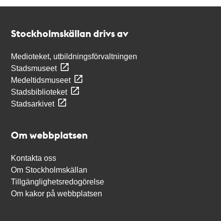
Kontakt
Stockholmskällan
Stockholmskällan drivs av
Medioteket, utbildningsförvaltningen
Stadsmuseet
Medeltidsmuseet
Stadsbiblioteket
Stadsarkivet
Om webbplatsen
Kontakta oss
Om Stockholmskällan
Tillgänglighetsredogörelse
Om kakor på webbplatsen