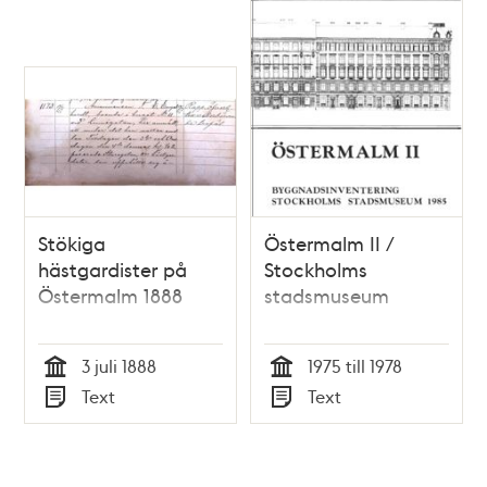
Stökiga
Östermalm II /
hästgardister på
Stockholms
Östermalm 1888
stadsmuseum
3 juli 1888
1975 till 1978
Tid
Tid
Text
Text
Typ
Typ