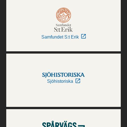
Samfundet S:t Erik
Sjöhistoriska