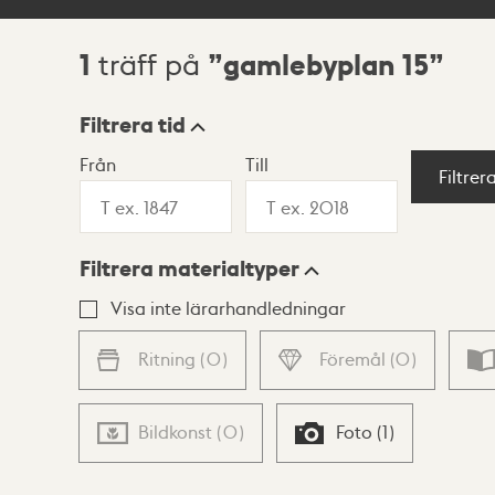
1
gamlebyplan 15
träff på
Sökresultat
Filtrera tid
Från
Till
Visningsläge
Filtrer
Filtrera materialtyper
Lista
Karta
Visa inte lärarhandledningar
Ritning
(
0
)
Föremål
(
0
)
Bildkonst
(
0
)
Foto
(
1
)