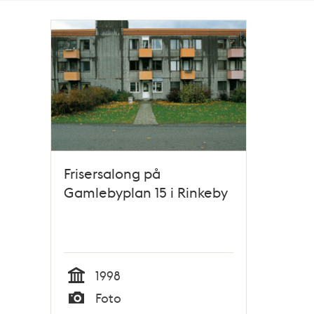
Totalt
1
träffar
Frisersalong på
Gamlebyplan 15 i Rinkeby
1998
Tid
Foto