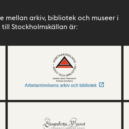
 mellan arkiv, bibliotek och museer i
till Stockholmskällan är:
Arbetarrörelsens arkiv och bibliotek