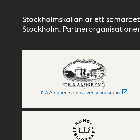
Stockholmskällan är ett samarbete
Stockholm. Partnerorganisationer 
K A Almgren sidenväveri & museum