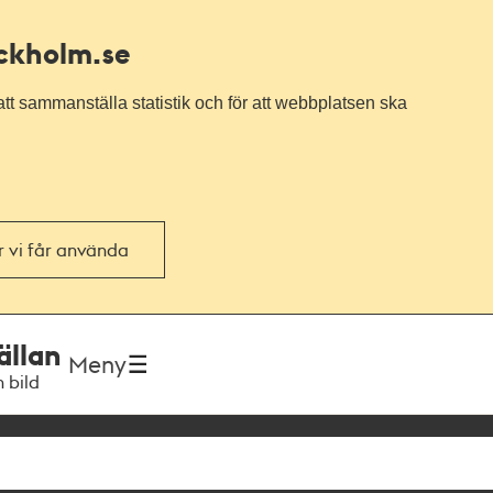
ockholm.se
tt sammanställa statistik och för att webbplatsen ska
or vi får använda
ällan
Meny
h bild