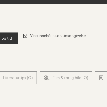
Visa innehåll utan tidsangivelse
a på tid
Litteraturtips
(
0
)
Film & rörlig bild
(
0
)