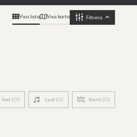
Visa karta
Visa lista
Filtrera
Filtrera
Text
(
0
)
Ljud
(
0
)
Karta
(
0
)