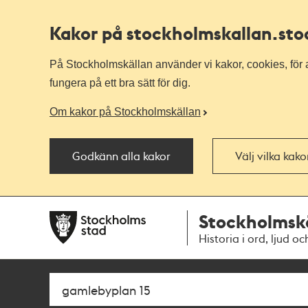
Kakor på stockholmskallan
.st
På Stockholmskällan använder vi kakor, cookies, för a
fungera på ett bra sätt för dig.
Om kakor på Stockholmskällan
Godkänn alla kakor
Välj vilka kak
Till
Till
Stockholmsk
navigationen
huvudinnehållet
Historia i ord, ljud oc
Sök
Fritextsök