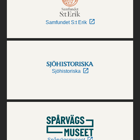
Samfundet S:t Erik
Sjöhistoriska
Spårvägsmuseet