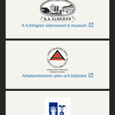
K A Almgren sidenväveri & museum
Arbetarrörelsens arkiv och bibliotek