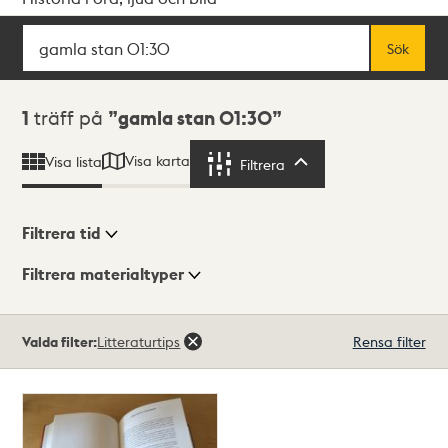
Sök
Fritextsök
Sök
Sökresultat
1
träff på
gamla stan 01:30
Visa karta
Visa lista
Filtrera
Filtrera
Filtrera tid
Filtrera materialtyper
Visningsläge
Totalt
Valda filter:
Litteraturtips
Rensa filter
1
träffar
Lista
Karta