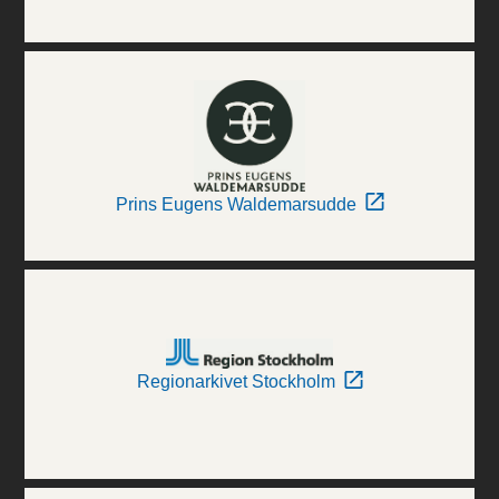
Prins Eugens Waldemarsudde
Regionarkivet Stockholm