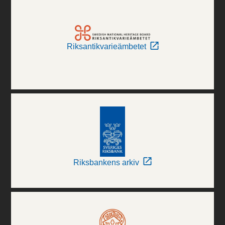
Riksantikvarieämbetet
Riksbankens arkiv