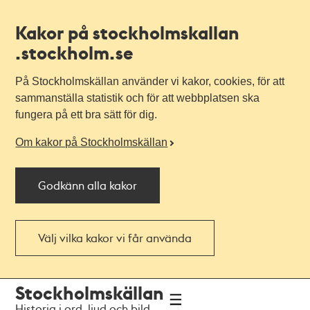
Kakor på stockholmskallan
.stockholm.se
På Stockholmskällan använder vi kakor, cookies, för att
sammanställa statistik och för att webbplatsen ska
fungera på ett bra sätt för dig.
Om kakor på Stockholmskällan
Godkänn alla kakor
Välj vilka kakor vi får använda
Till
Till
Stockholmskällan
navigationen
huvudinnehållet
Historia i ord, ljud och bild