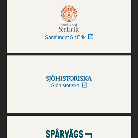
Samfundet S:t Erik
Sjöhistoriska