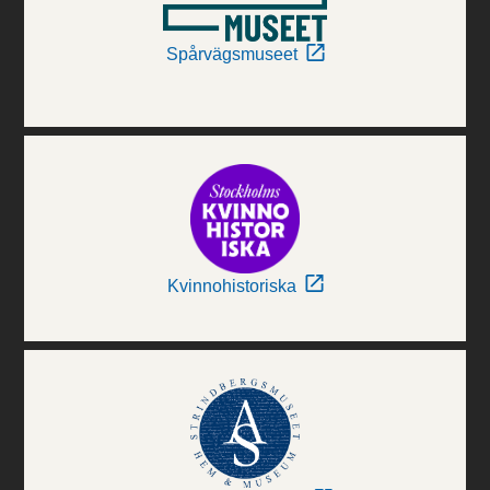
Spårvägsmuseet
Kvinnohistoriska