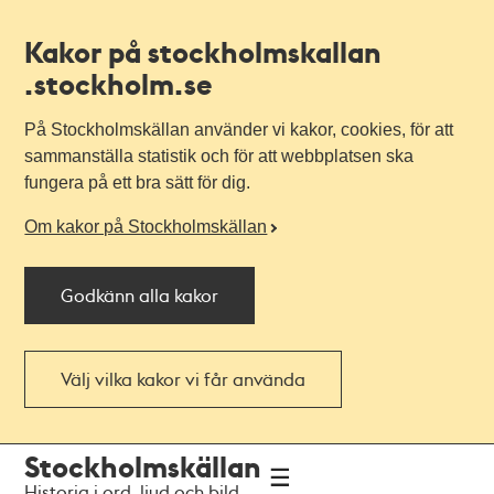
Kakor på stockholmskallan
.stockholm.se
På Stockholmskällan använder vi kakor, cookies, för att
sammanställa statistik och för att webbplatsen ska
fungera på ett bra sätt för dig.
Om kakor på Stockholmskällan
Godkänn alla kakor
Välj vilka kakor vi får använda
Till
Till
Stockholmskällan
navigationen
huvudinnehållet
Historia i ord, ljud och bild