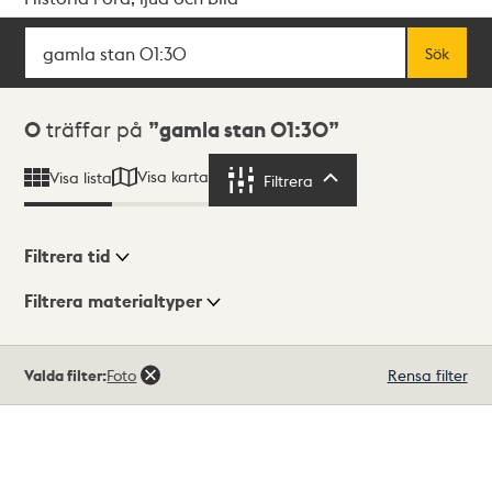
Sök
Fritextsök
Sök
Sökresultat
0
träffar på
gamla stan 01:30
Visa karta
Visa lista
Filtrera
Filtrera
Filtrera tid
Filtrera materialtyper
Visningsläge
Totalt
Valda filter:
Foto
Rensa filter
0
träffar
Lista
Karta