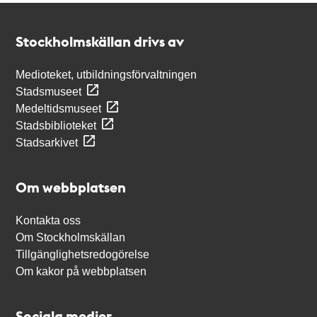
Kontakt
Stockholmskällan
Stockholmskällan drivs av
Medioteket, utbildningsförvaltningen
Stadsmuseet
Medeltidsmuseet
Stadsbiblioteket
Stadsarkivet
Om webbplatsen
Kontakta oss
Om Stockholmskällan
Tillgänglighetsredogörelse
Om kakor på webbplatsen
Sociala medier