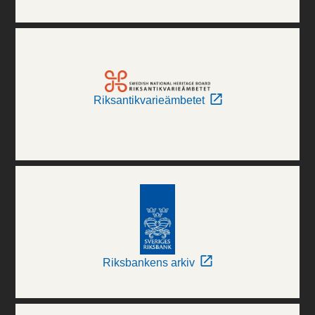
Riksantikvarieämbetet
Riksbankens arkiv