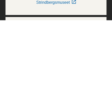
Strindbergsmuseet
Thielska Galleriet
Världskulturmuseerna