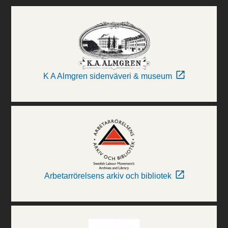
K A Almgren sidenväveri & museum
Arbetarrörelsens arkiv och bibliotek