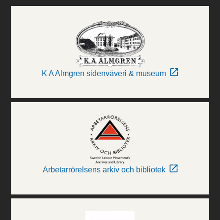
K A Almgren sidenväveri & museum
Arbetarrörelsens arkiv och bibliotek