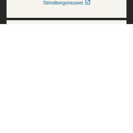
Strindbergsmuseet
Thielska Galleriet
Världskulturmuseerna