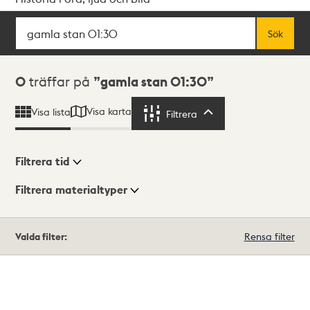
Sök
Fritextsök
Sök
Sökresultat
0
träffar på
gamla stan 01:30
Visa karta
Visa lista
Filtrera
Filtrera
Filtrera tid
Filtrera materialtyper
Visningsläge
Totalt
Valda filter:
Rensa filter
0
träffar
Lista
Karta