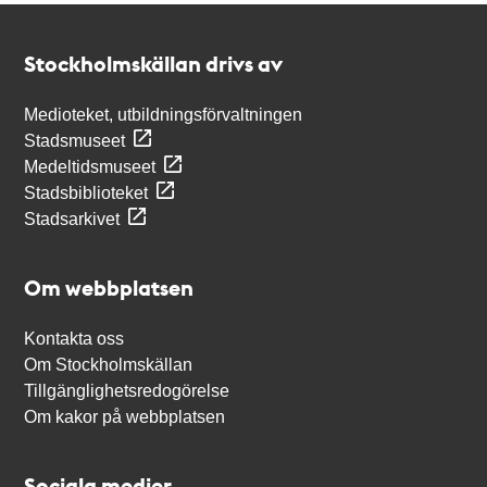
Kontakt
Stockholmskällan
Stockholmskällan drivs av
Medioteket, utbildningsförvaltningen
Stadsmuseet
Medeltidsmuseet
Stadsbiblioteket
Stadsarkivet
Om webbplatsen
Kontakta oss
Om Stockholmskällan
Tillgänglighetsredogörelse
Om kakor på webbplatsen
Sociala medier