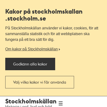
Kakor på stockholmskallan
.stockholm.se
På Stockholmskällan använder vi kakor, cookies, för att
sammanställa statistik och för att webbplatsen ska
fungera på ett bra sätt för dig.
Om kakor på Stockholmskällan
Godkänn alla kakor
Välj vilka kakor vi får använda
Till
Till
Stockholmskällan
navigationen
huvudinnehållet
Historia i ord, ljud och bild