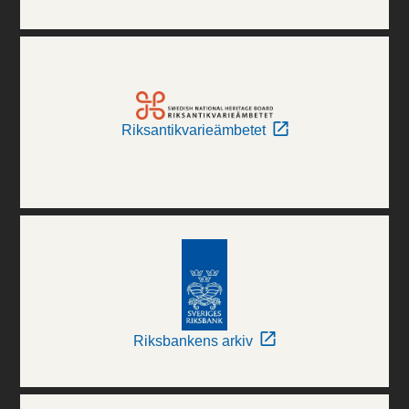
Riksantikvarieämbetet
Riksbankens arkiv