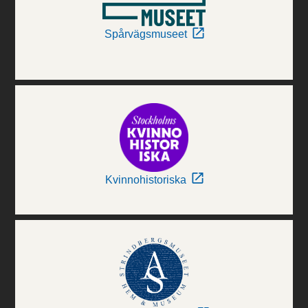
Spårvägsmuseet
Kvinnohistoriska