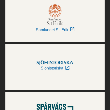
Samfundet S:t Erik
Sjöhistoriska