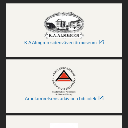
K A Almgren sidenväveri & museum
Arbetarrörelsens arkiv och bibliotek