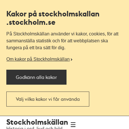
Kakor på stockholmskallan
.stockholm.se
På Stockholmskällan använder vi kakor, cookies, för att
sammanställa statistik och för att webbplatsen ska
fungera på ett bra sätt för dig.
Om kakor på Stockholmskällan
Godkänn alla kakor
Välj vilka kakor vi får använda
Till
Till
Stockholmskällan
navigationen
huvudinnehållet
Historia i ord, ljud och bild