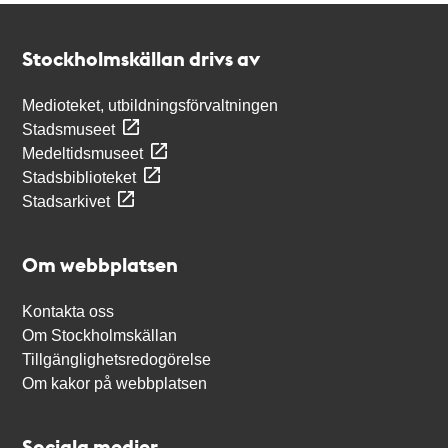
Kontakt
Stockholmskällan
Stockholmskällan drivs av
Medioteket, utbildningsförvaltningen
Stadsmuseet
Medeltidsmuseet
Stadsbiblioteket
Stadsarkivet
Om webbplatsen
Kontakta oss
Om Stockholmskällan
Tillgänglighetsredogörelse
Om kakor på webbplatsen
Sociala medier