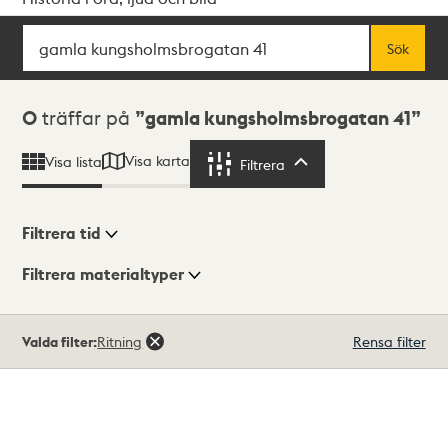
Sök
Fritextsök
Sök
Sökresultat
0
träffar på
gamla kungsholmsbrogatan 41
Visa karta
Visa lista
Filtrera
Filtrera
Filtrera tid
Filtrera materialtyper
Visningsläge
Totalt
Valda filter:
Ritning
Rensa filter
0
träffar
Lista
Karta