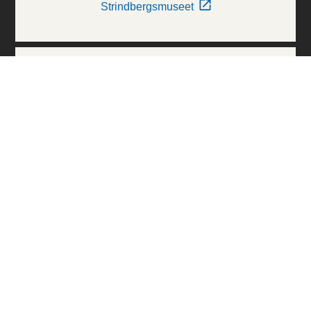
Strindbergsmuseet
Thielska Galleriet
Världskulturmuseerna