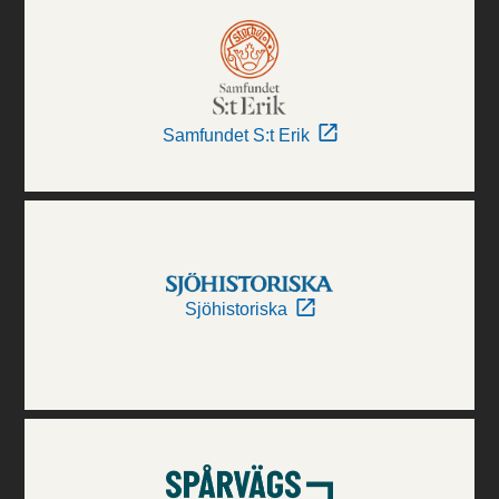
Samfundet S:t Erik
Sjöhistoriska