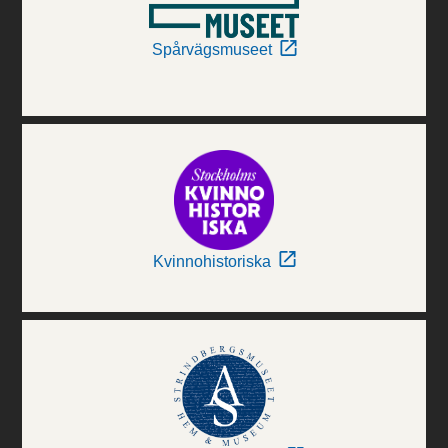
Spårvägsmuseet
Kvinnohistoriska