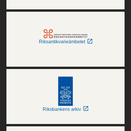
Riksantikvarieämbetet
Riksbankens arkiv