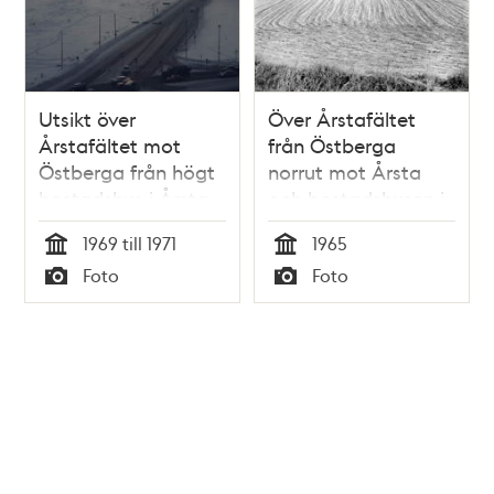
Utsikt över
Över Årstafältet
Årstafältet mot
från Östberga
Östberga från högt
norrut mot Årsta
bostadshus i Årsta,
och bostadshusen i
Valla Gärde. Över
Valla gärde.
1969 till 1971
1965
Årstafältet sträcker
Tid
Tid
Foto
Foto
sig Gamla
Typ
Typ
Huddingevägen.