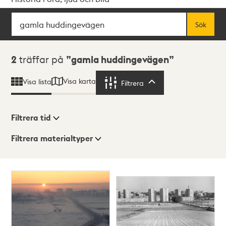
Sök
Fritextsök
Sök
Sökresultat
2
träffar på
gamla huddingevägen
Visa karta
Visa lista
Filtrera
Filtrera
Filtrera tid
Filtrera materialtyper
Visningsläge
Totalt
2
träffar
Lista
Karta