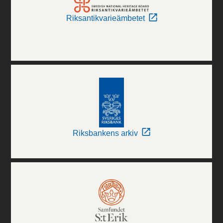
Riksantikvarieämbetet
Riksbankens arkiv