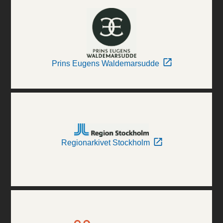
Prins Eugens Waldemarsudde
Regionarkivet Stockholm