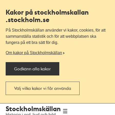
Kakor på stockholmskallan
.stockholm.se
På Stockholmskällan använder vi kakor, cookies, för att
sammanställa statistik och för att webbplatsen ska
fungera på ett bra sätt för dig.
Om kakor på Stockholmskällan
Godkänn alla kakor
Välj vilka kakor vi får använda
Till
Till
Stockholmskällan
navigationen
huvudinnehållet
Historia i ord, ljud och bild