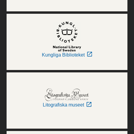
Kungliga Biblioteket
Litografiska museet