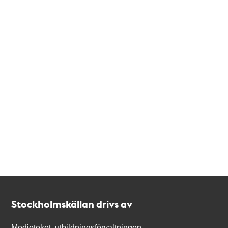
Kontakt
Stockholmskällan
Stockholmskällan drivs av
Medioteket, utbildningsförvaltningen