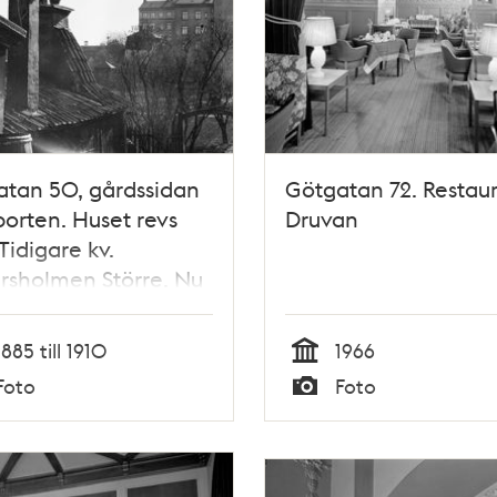
tan 50, gårdssidan
Götgatan 72. Restau
porten. Huset revs
Druvan
 Tidigare kv.
rsholmen Större. Nu
tan 76, kv. Gamen.
eskrapan före 2004,
1885 till 1910
1966
tudentskrapan
Tid
Foto
Foto
Typ