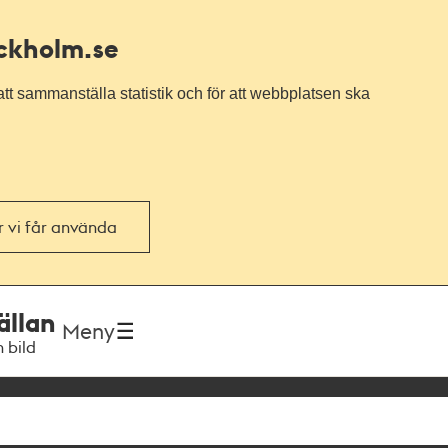
ockholm.se
tt sammanställa statistik och för att webbplatsen ska
or vi får använda
ällan
Meny
h bild