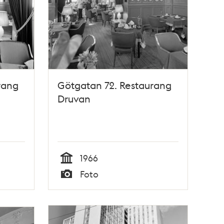
rang
Götgatan 72. Restaurang
Druvan
1966
Tid
Foto
Typ