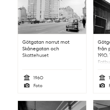
Götgatan norrut mot
Götga
Skånegatan och
från 
Skattehuset
1910.
Fatbu
Götga
Skatt
1960
nu S
Tid
Tid
Foto
Typ
Typ