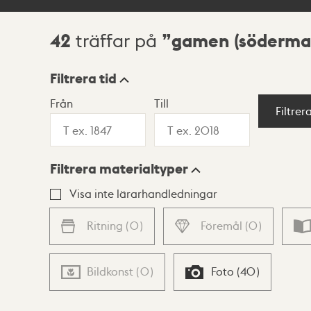
42
gamen (söderma
träffar på
Sökresultat
Filtrera tid
Från
Till
Visningsläge
Filtrer
Filtrera materialtyper
Lista
Karta
Visa inte lärarhandledningar
Ritning
(
0
)
Föremål
(
0
)
Bildkonst
(
0
)
Foto
(
40
)