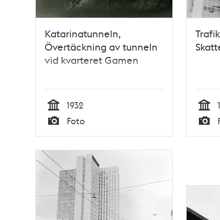
Katarinatunneln,
Trafi
Övertäckning av tunneln
Skatt
vid kvarteret Gamen
1932
Tid
Tid
Foto
Typ
Typ