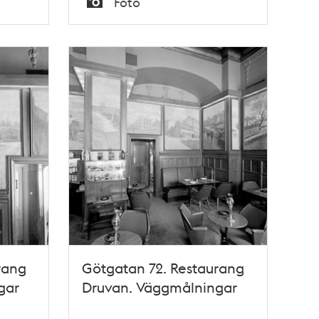
Foto
Typ
rang
Götgatan 72. Restaurang
gar
Druvan. Väggmålningar