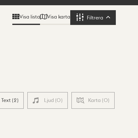
Visa karta
Visa lista
Filtrera
Filtrera
Text
(
2
)
Ljud
(
0
)
Karta
(
0
)