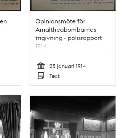
den
Opinionsmöte för
Amaltheabombarnas
frigivning - polisrapport
1914
25 januari 1914
Tid
Text
Typ