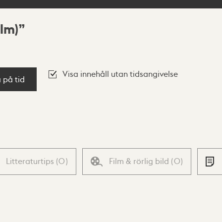
lm)
Visa innehåll utan tidsangivelse
a på tid
Litteraturtips
(
0
)
Film & rörlig bild
(
0
)