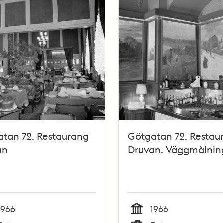
tan 72. Restaurang
Götgatan 72. Restau
an
Druvan. Väggmålnin
1966
1966
Tid