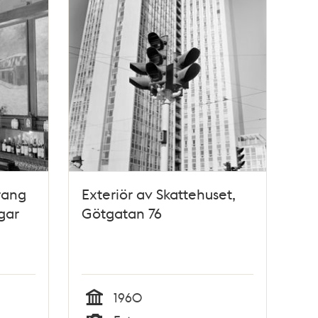
rang
Exteriör av Skattehuset,
gar
Götgatan 76
1960
Tid