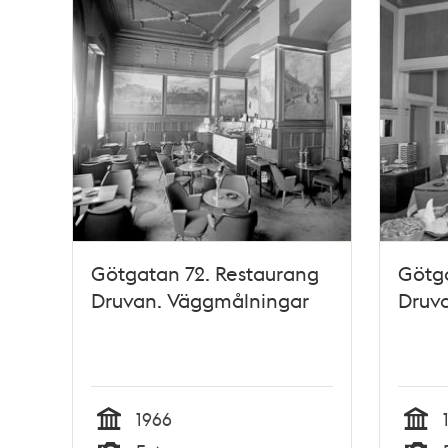
Götgatan 72. Restaurang
Götga
Druvan. Väggmålningar
Druv
1966
Tid
Tid