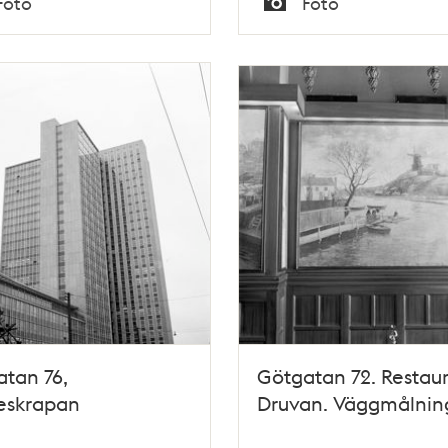
Foto
Foto
Typ
tan 76,
Götgatan 72. Restau
eskrapan
Druvan. Väggmålnin