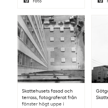
Foto
Typ
Typ
Skattehusets fasad och
Götga
terrass, fotograferat från
Skatt
fönster högt uppe i