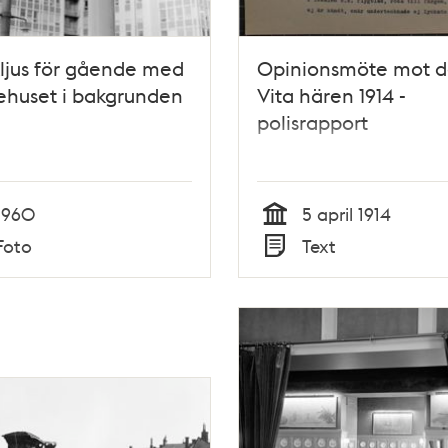
kljus för gående med
Opinionsmöte mot 
ehuset i bakgrunden
Vita hären 1914 -
polisrapport
1960
5 april 1914
Tid
Foto
Text
Typ