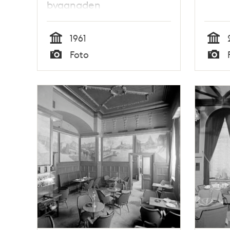
byggnaden
1961
Tid
Tid
Foto
Typ
Typ