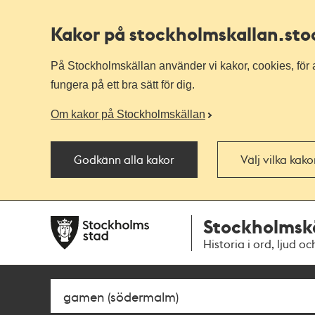
Kakor på stockholmskallan
.st
På Stockholmskällan använder vi kakor, cookies, för a
fungera på ett bra sätt för dig.
Om kakor på Stockholmskällan
Godkänn alla kakor
Välj vilka kak
Till
Till
Stockholmsk
navigationen
huvudinnehållet
Historia i ord, ljud oc
Sök
Fritextsök