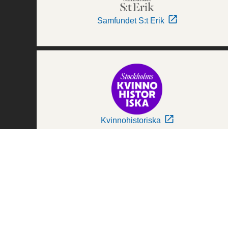
Samfundet S:t Erik
Kvinnohistoriska
Världskulturmuseerna