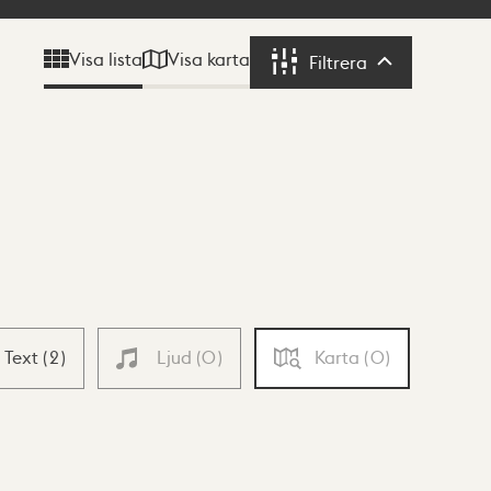
Visa karta
Visa lista
Filtrera
Filtrera
Text
(
2
)
Ljud
(
0
)
Karta
(
0
)