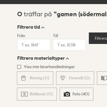
0
gamen (södermal
träffar på
Sökresultat
Filtrera tid
Från
Till
Visningsläge
Filtrer
Filtrera materialtyper
Lista
Karta
Visa inte lärarhandledningar
Ritning
(
0
)
Föremål
(
0
)
Bildkonst
(
0
)
Foto
(
40
)