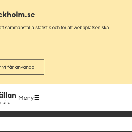
ockholm.se
tt sammanställa statistik och för att webbplatsen ska
or vi får använda
ällan
Meny
h bild