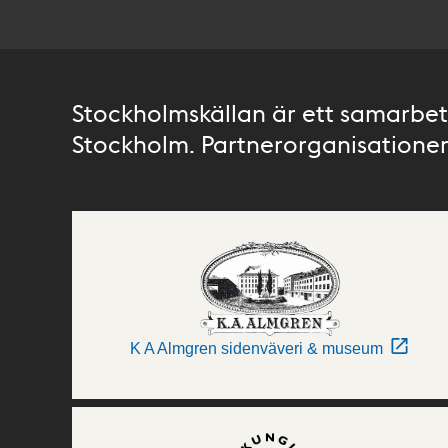
Stockholmskällan är ett samarbete
Stockholm. Partnerorganisationer 
K A Almgren sidenväveri & museum