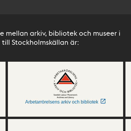
 mellan arkiv, bibliotek och museer i
till Stockholmskällan är:
Arbetarrörelsens arkiv och bibliotek