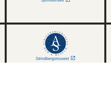
Sjöhistoriska
Strindbergsmuseet