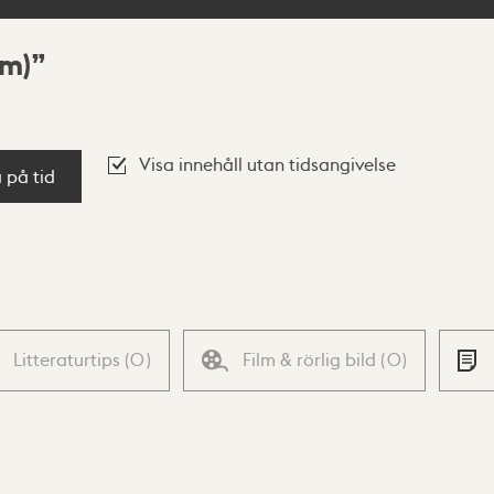
m)
Visa innehåll utan tidsangivelse
a på tid
Litteraturtips
(
0
)
Film & rörlig bild
(
0
)