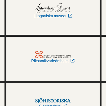
Litografiska museet
Riksantikvarieämbetet