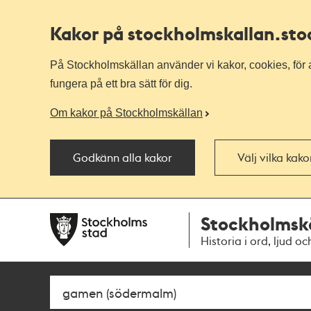
Kakor på stockholmskallan
.st
På Stockholmskällan använder vi kakor, cookies, för a
fungera på ett bra sätt för dig.
Om kakor på Stockholmskällan
Godkänn alla kakor
Välj vilka kak
Till
Till
Stockholmsk
navigationen
huvudinnehållet
Historia i ord, ljud oc
Sök
Fritextsök