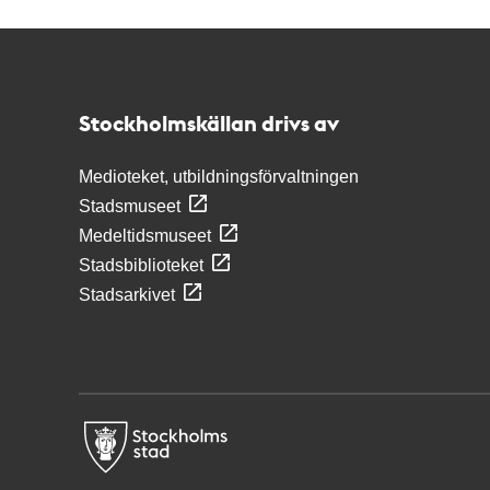
Kontakt
Stockholmskällan
Stockholmskällan drivs av
Medioteket, utbildningsförvaltningen
Stadsmuseet
Medeltidsmuseet
Stadsbiblioteket
Stadsarkivet