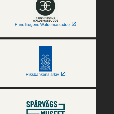
Prins Eugens Waldemarsudde
Riksbankens arkiv