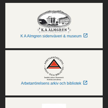
K A Almgren sidenväveri & museum
Arbetarrörelsens arkiv och bibliotek