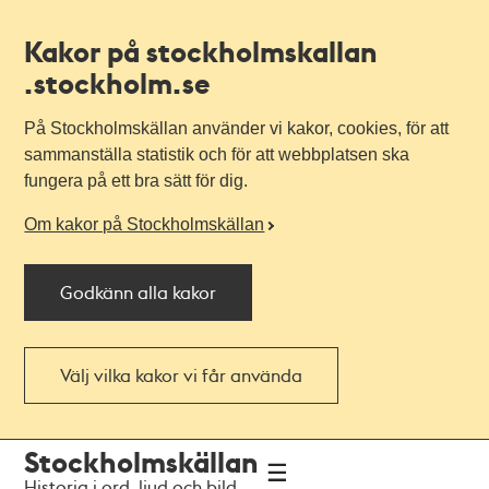
Kakor på stockholmskallan
.stockholm.se
På Stockholmskällan använder vi kakor, cookies, för att
sammanställa statistik och för att webbplatsen ska
fungera på ett bra sätt för dig.
Om kakor på Stockholmskällan
Godkänn alla kakor
Välj vilka kakor vi får använda
Till
Till
Stockholmskällan
navigationen
huvudinnehållet
Historia i ord, ljud och bild