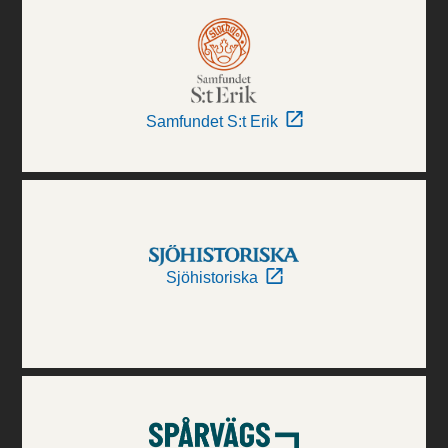
Samfundet S:t Erik
Sjöhistoriska