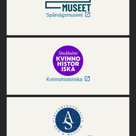
Spårvägsmuseet
Kvinnohistoriska