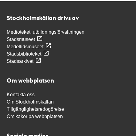
Kontakt
Stockholmskällan
Stockholmskällan drivs av
Medioteket, utbildningsförvaltningen
Stadsmuseet
Medeltidsmuseet
Stadsbiblioteket
Stadsarkivet
Om webbplatsen
Kontakta oss
Om Stockholmskällan
Tillgänglighetsredogörelse
Om kakor på webbplatsen
Sociala medier