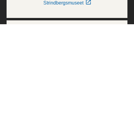
Strindbergsmuseet
Thielska Galleriet
Världskulturmuseerna