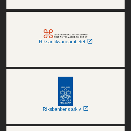
Riksantikvarieämbetet
Riksbankens arkiv