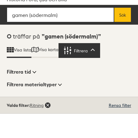
Sök
Fritextsök
Sök
Sökresultat
0
träffar på
gamen (södermalm)
Visa karta
Visa lista
Filtrera
Filtrera
Filtrera tid
Filtrera materialtyper
Visningsläge
Totalt
Valda filter:
Ritning
Rensa filter
0
träffar
Lista
Karta