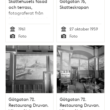
Skattehusets fasad
Götgatan 76,
och terrass,
Skatteskrapan
fotograferat från
fönster högt uppe i
byggnaden
1961
27 oktober 1959
Tid
Tid
Foto
Foto
Typ
Typ
Götgatan 72.
Götgatan 72.
Restaurang Druvan.
Restaurang Druvan.