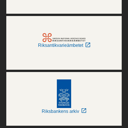
Riksantikvarieämbetet
Riksbankens arkiv