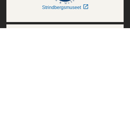
Strindbergsmuseet
Thielska Galleriet
Världskulturmuseerna