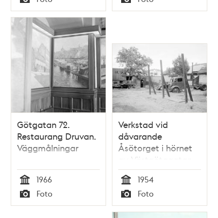
Typ
Typ
Götgatan 72.
Verkstad vid
Restaurang Druvan.
dåvarande
Väggmålningar
Åsötorget i hörnet
av Västgötagatan
och Blekingegatan.
1966
1954
Husen i fonden
Tid
Tid
Foto
Foto
ligger vid Götgatan
Typ
Typ
69 och 71. Här ligger
numera Åsö