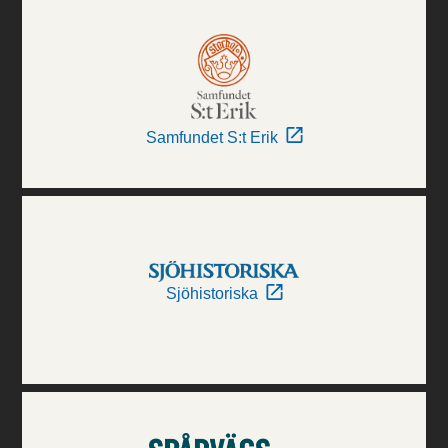
Samfundet S:t Erik
Sjöhistoriska