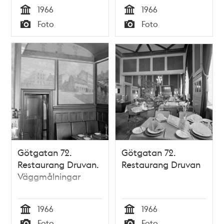
1966
1966
Tid
Tid
Foto
Foto
Typ
Typ
Götgatan 72.
Götgatan 72.
Restaurang Druvan.
Restaurang Druvan
Väggmålningar
1966
1966
Tid
Tid
Foto
Foto