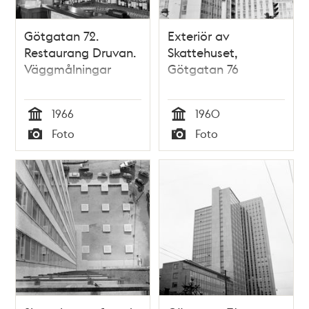
Götgatan 72.
Exteriör av
Restaurang Druvan.
Skattehuset,
Väggmålningar
Götgatan 76
1966
1960
Tid
Tid
Foto
Foto
Typ
Typ