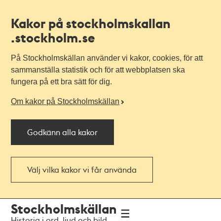
Kakor på stockholmskallan
.stockholm.se
På Stockholmskällan använder vi kakor, cookies, för att
sammanställa statistik och för att webbplatsen ska
fungera på ett bra sätt för dig.
Om kakor på Stockholmskällan
Godkänn alla kakor
Välj vilka kakor vi får använda
Till
Till
Stockholmskällan
navigationen
huvudinnehållet
Historia i ord, ljud och bild