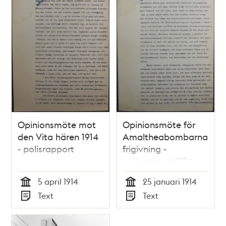
Opinionsmöte mot
Opinionsmöte för
den Vita hären 1914
Amaltheabombarnas
- polisrapport
frigivning -
polisrapport 1914
5 april 1914
25 januari 1914
Tid
Tid
Text
Text
Typ
Typ