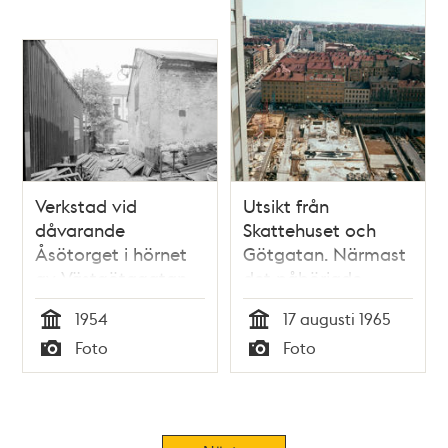
Gymnasium
Verkstad vid
Utsikt från
dåvarande
Skattehuset och
Åsötorget i hörnet
Götgatan. Närmast
av Västgötagatan
det påbörjade
och Blekingegatan.
bygget av Åsö
1954
17 augusti 1965
Här ligger numera
Gymnasium, i
Tid
Tid
Foto
Foto
Åsö Gymnasium
fonden
Typ
Typ
Skanstullsbron och
Nynäsvägen