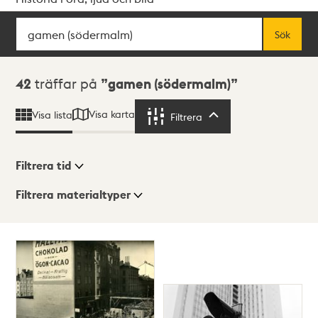
Sök
Fritextsök
Sök
Sökresultat
42
träffar på
gamen (södermalm)
Visa karta
Visa lista
Filtrera
Filtrera
Filtrera tid
Filtrera materialtyper
Visningsläge
Totalt
42
träffar
Lista
Karta