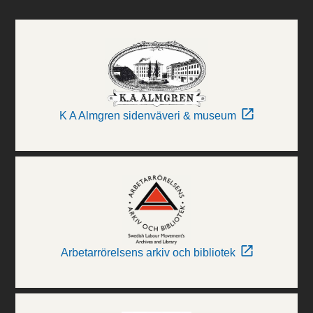
K A Almgren sidenväveri & museum
Arbetarrörelsens arkiv och bibliotek