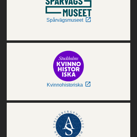
Spårvägsmuseet
Kvinnohistoriska