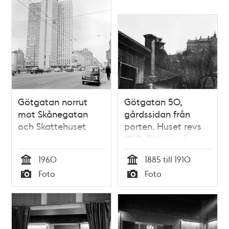
Götgatan norrut
Götgatan 50,
mot Skånegatan
gårdssidan från
och Skattehuset
porten. Huset revs
1910. Tidigare kv.
Fatbursholmen
1960
1885 till 1910
Större. Nu Götgatan
Tid
Tid
Foto
Foto
76, kv. Gamen.
Typ
Typ
Skatteskrapan före
2004, nu
Studentskrapan