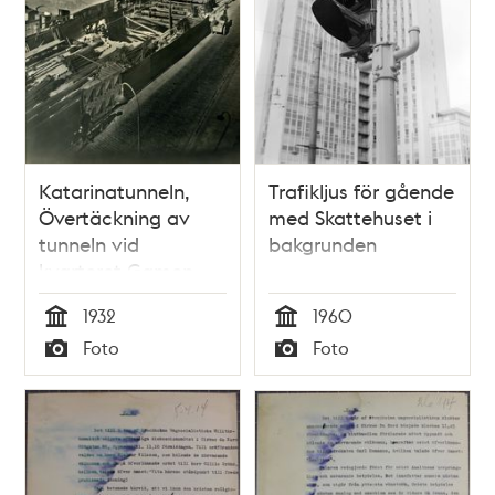
Katarinatunneln,
Trafikljus för gående
Övertäckning av
med Skattehuset i
tunneln vid
bakgrunden
kvarteret Gamen
1932
1960
Tid
Tid
Foto
Foto
Typ
Typ