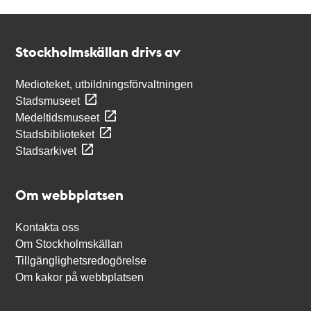
Kontakt
Stockholmskällan
Stockholmskällan drivs av
Medioteket, utbildningsförvaltningen
Stadsmuseet
Medeltidsmuseet
Stadsbiblioteket
Stadsarkivet
Om webbplatsen
Kontakta oss
Om Stockholmskällan
Tillgänglighetsredogörelse
Om kakor på webbplatsen