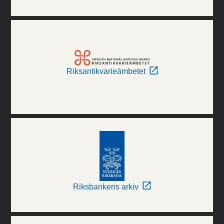
Riksantikvarieämbetet
Riksbankens arkiv