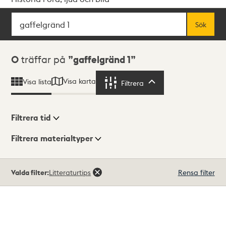
Sök
Fritextsök
Sök
Sökresultat
0
träffar på
gaffelgränd 1
Visa karta
Visa lista
Filtrera
Filtrera
Filtrera tid
Filtrera materialtyper
Visningsläge
Totalt
Valda filter:
Litteraturtips
Rensa filter
0
träffar
Lista
Karta