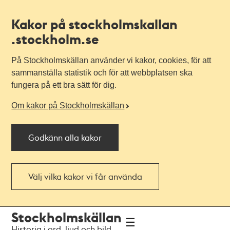
Kakor på stockholmskallan
.stockholm.se
På Stockholmskällan använder vi kakor, cookies, för att
sammanställa statistik och för att webbplatsen ska
fungera på ett bra sätt för dig.
Om kakor på Stockholmskällan
Godkänn alla kakor
Välj vilka kakor vi får använda
Till
Till
Stockholmskällan
navigationen
huvudinnehållet
Historia i ord, ljud och bild