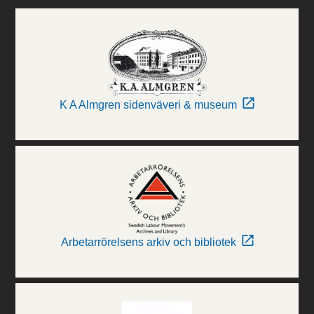
K A Almgren sidenväveri & museum
Arbetarrörelsens arkiv och bibliotek