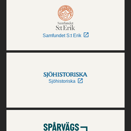
Samfundet S:t Erik
Sjöhistoriska