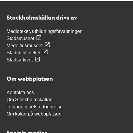
Kontakt
Stockholmskällan
Stockholmskällan drivs av
Medioteket, utbildningsförvaltningen
Stadsmuseet
Medeltidsmuseet
Stadsbiblioteket
Stadsarkivet
Om webbplatsen
Kontakta oss
Om Stockholmskällan
Tillgänglighetsredogörelse
Om kakor på webbplatsen
Sociala medier