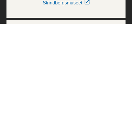
Strindbergsmuseet
Thielska Galleriet
Världskulturmuseerna