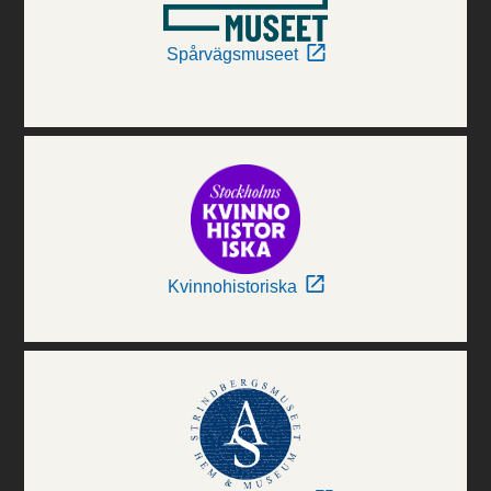
Spårvägsmuseet
Kvinnohistoriska