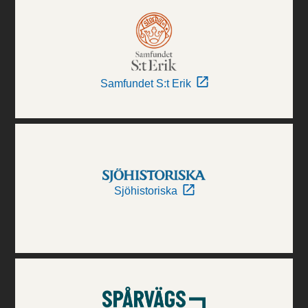
Samfundet S:t Erik
Sjöhistoriska