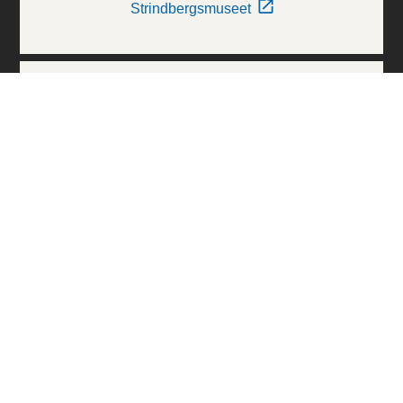
Strindbergsmuseet
Thielska Galleriet
Världskulturmuseerna