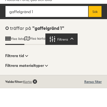
Sök
Fritextsök
Sök
Sökresultat
0
träffar på
gaffelgränd 1
Visa karta
Visa lista
Filtrera
Filtrera
Filtrera tid
Filtrera materialtyper
Visningsläge
Totalt
Valda filter:
Karta
Rensa filter
0
träffar
Lista
Karta