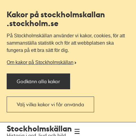
Kakor på stockholmskallan
.stockholm.se
På Stockholmskällan använder vi kakor, cookies, för att
sammanställa statistik och för att webbplatsen ska
fungera på ett bra sätt för dig.
Om kakor på Stockholmskällan
Godkänn alla kakor
Välj vilka kakor vi får använda
Till
Till
Stockholmskällan
navigationen
huvudinnehållet
Historia i ord, ljud och bild