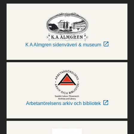
K A Almgren sidenväveri & museum
Arbetarrörelsens arkiv och bibliotek