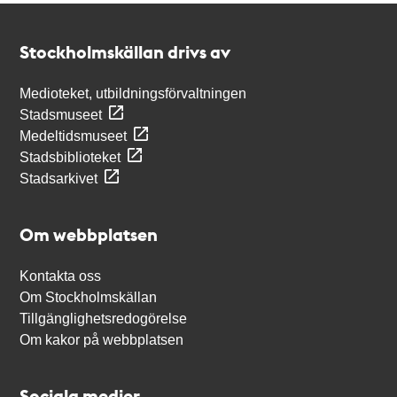
Kontakt
Stockholmskällan
Stockholmskällan drivs av
Medioteket, utbildningsförvaltningen
Stadsmuseet
Medeltidsmuseet
Stadsbiblioteket
Stadsarkivet
Om webbplatsen
Kontakta oss
Om Stockholmskällan
Tillgänglighetsredogörelse
Om kakor på webbplatsen
Sociala medier