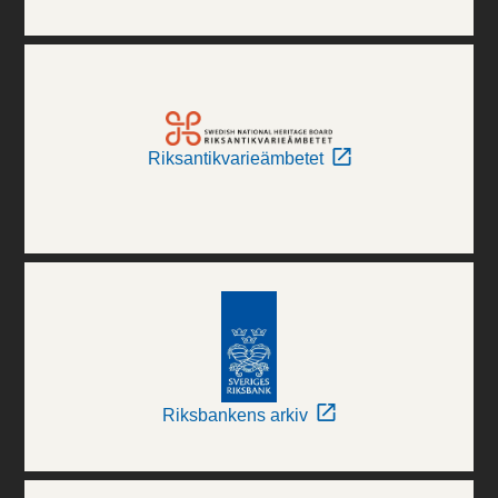
Riksantikvarieämbetet
Riksbankens arkiv