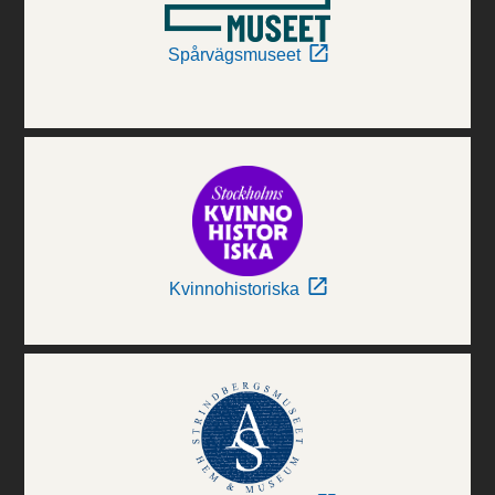
Spårvägsmuseet
Kvinnohistoriska