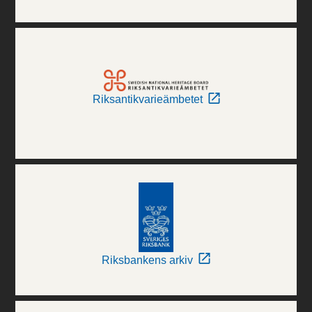
Riksantikvarieämbetet
Riksbankens arkiv