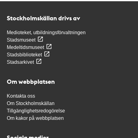
Kontakt
Stockholmskällan
Stockholmskällan drivs av
Medioteket, utbildningsförvaltningen
Stadsmuseet
Medeltidsmuseet
Stadsbiblioteket
Stadsarkivet
Om webbplatsen
Kontakta oss
Om Stockholmskällan
Tillgänglighetsredogörelse
Om kakor på webbplatsen
Sociala medier