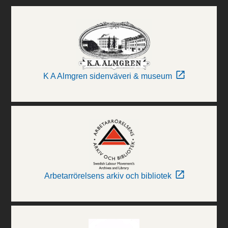
K A Almgren sidenväveri & museum
Arbetarrörelsens arkiv och bibliotek