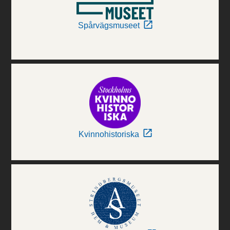
Spårvägsmuseet
Kvinnohistoriska