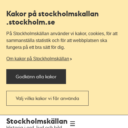
Kakor på stockholmskallan
.stockholm.se
På Stockholmskällan använder vi kakor, cookies, för att
sammanställa statistik och för att webbplatsen ska
fungera på ett bra sätt för dig.
Om kakor på Stockholmskällan
Godkänn alla kakor
Välj vilka kakor vi får använda
Till
Till
Stockholmskällan
navigationen
huvudinnehållet
Historia i ord, ljud och bild