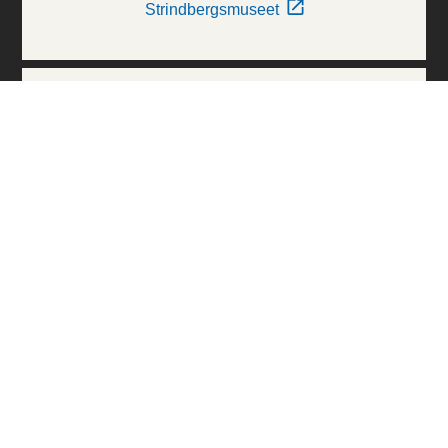
Strindbergsmuseet
Thielska Galleriet
Världskulturmuseerna