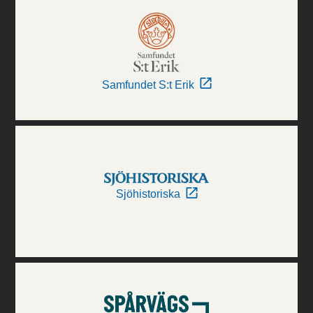
Samfundet S:t Erik
Sjöhistoriska