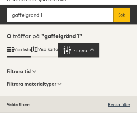
Sök
Fritextsök
Sök
Sökresultat
0
träffar på
gaffelgränd 1
Visa karta
Visa lista
Filtrera
Filtrera
Filtrera tid
Filtrera materialtyper
Visningsläge
Totalt
Valda filter:
Rensa filter
0
träffar
Lista
Karta