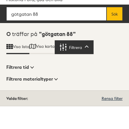
Sök
Fritextsök
Sök
Sökresultat
0
träffar på
götgatan 88
Visa karta
Visa lista
Filtrera
Filtrera
Filtrera tid
Filtrera materialtyper
Visningsläge
Totalt
Valda filter:
Rensa filter
0
träffar
Lista
Karta