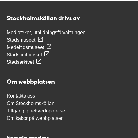
Kontakt
Stockholmskällan
Stockholmskällan drivs av
Medioteket, utbildningsförvaltningen
Stadsmuseet
Medeltidsmuseet
Stadsbiblioteket
Stadsarkivet
Om webbplatsen
Kontakta oss
Om Stockholmskällan
Tillgänglighetsredogörelse
Om kakor på webbplatsen
Sociala medier