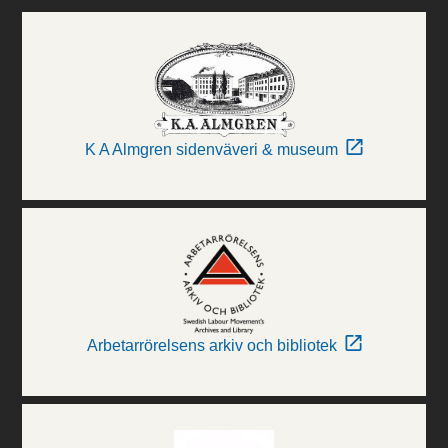
K A Almgren sidenväveri & museum
Arbetarrörelsens arkiv och bibliotek