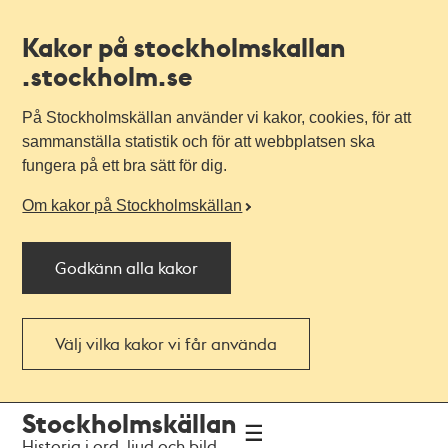
Kakor på stockholmskallan
.stockholm.se
På Stockholmskällan använder vi kakor, cookies, för att
sammanställa statistik och för att webbplatsen ska
fungera på ett bra sätt för dig.
Om kakor på Stockholmskällan
Godkänn alla kakor
Välj vilka kakor vi får använda
Till
Till
Stockholmskällan
navigationen
huvudinnehållet
Historia i ord, ljud och bild