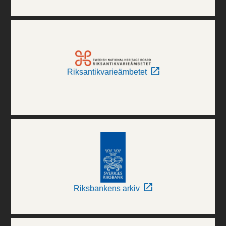
Riksantikvarieämbetet
Riksbankens arkiv