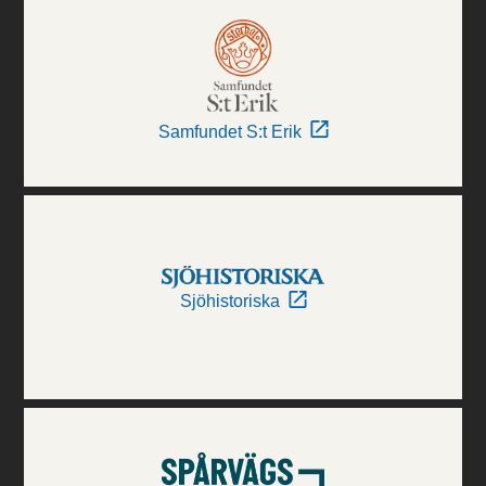
Samfundet S:t Erik
Sjöhistoriska