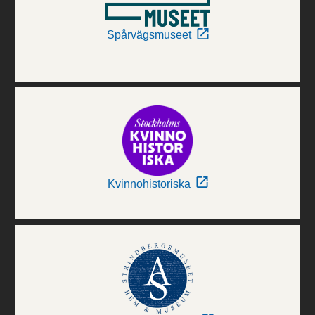
Spårvägsmuseet
Kvinnohistoriska