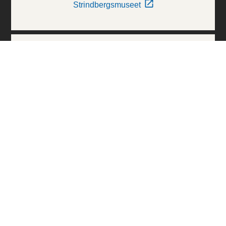
Strindbergsmuseet
Thielska Galleriet
Världskulturmuseerna