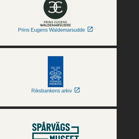
Prins Eugens Waldemarsudde
Riksbankens arkiv