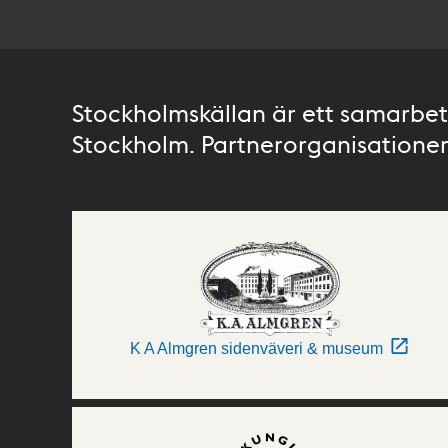
Stockholmskällan är ett samarbete
Stockholm. Partnerorganisationer 
K A Almgren sidenväveri & museum