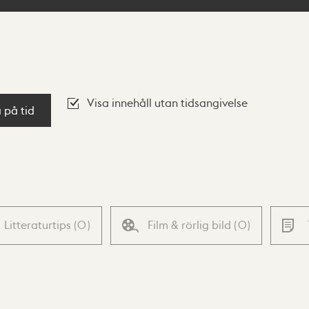
Visa innehåll utan tidsangivelse
a på tid
Litteraturtips
(
0
)
Film & rörlig bild
(
0
)