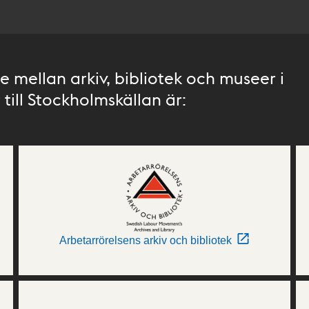
 mellan arkiv, bibliotek och museer i
till Stockholmskällan är:
Arbetarrörelsens arkiv och bibliotek