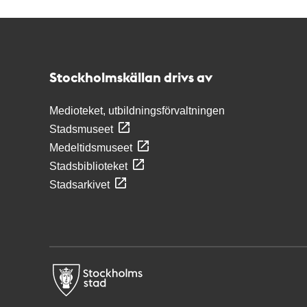
Kontakt
Stockholmskällan
Stockholmskällan drivs av
Medioteket, utbildningsförvaltningen
Stadsmuseet
Medeltidsmuseet
Stadsbiblioteket
Stadsarkivet