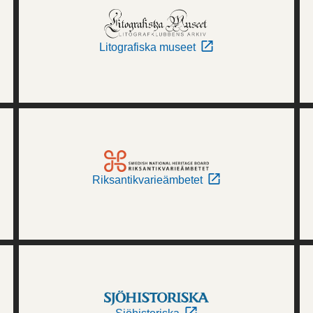
Litografiska museet
Riksantikvarieämbetet