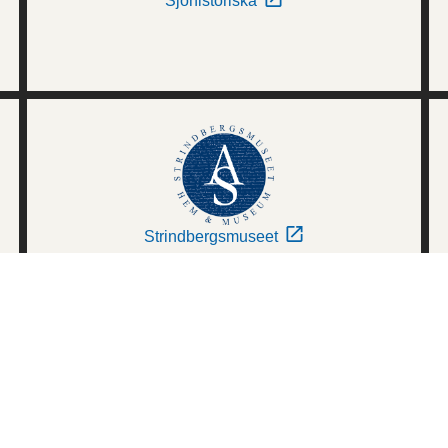
Sjöhistoriska
Strindbergsmuseet