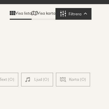
Visa karta
Visa lista
Filtrera
Filtrera
Text
(
0
)
Ljud
(
0
)
Karta
(
0
)