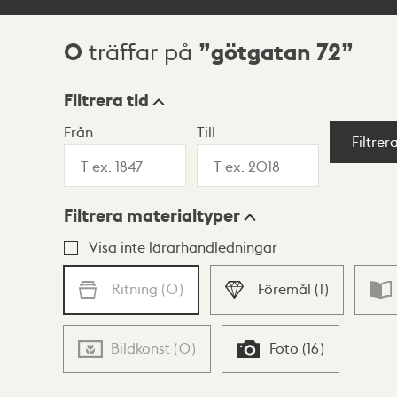
0
götgatan 72
träffar på
Sökresultat
Filtrera tid
Från
Till
Visningsläge
Filtrer
Filtrera materialtyper
Lista
Karta
Visa inte lärarhandledningar
Ritning
(
0
)
Föremål
(
1
)
Bildkonst
(
0
)
Foto
(
16
)