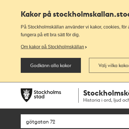
Kakor på stockholmskallan
.st
På Stockholmskällan använder vi kakor, cookies, för a
fungera på ett bra sätt för dig.
Om kakor på Stockholmskällan
Godkänn alla kakor
Välj vilka kak
Till
Till
Stockholmsk
navigationen
huvudinnehållet
Historia i ord, ljud oc
Sök
Fritextsök