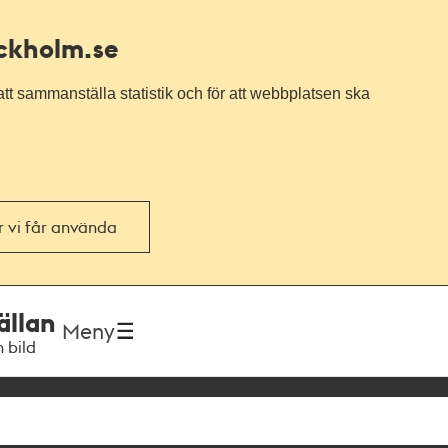
ockholm.se
tt sammanställa statistik och för att webbplatsen ska
or vi får använda
ällan
Meny
h bild