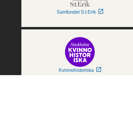
Samfundet S:t Erik
Kvinnohistoriska
Världskulturmuseerna