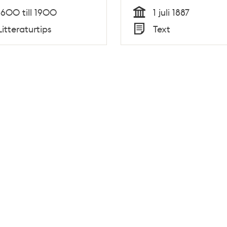
1600 till 1900
1 juli 1887
Tid
Litteraturtips
Text
Typ