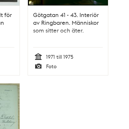
t för
Götgatan 41 - 43. Interiör
an
av Ringbaren. Människor
som sitter och äter.
1971 till 1975
Tid
Foto
Typ