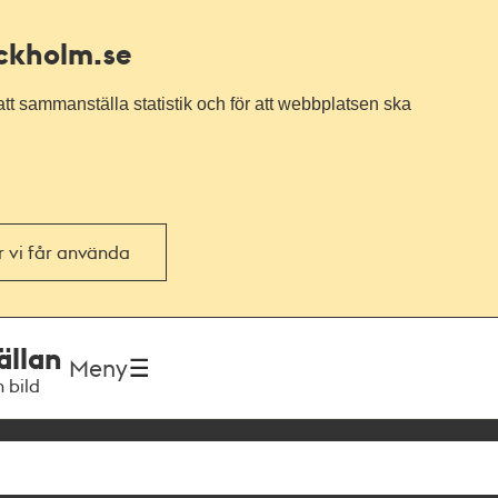
ockholm.se
tt sammanställa statistik och för att webbplatsen ska
or vi får använda
ällan
Meny
h bild