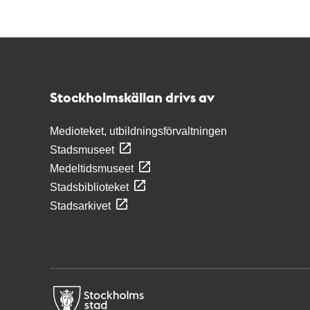
Kontakt
Stockholmskällan
Stockholmskällan drivs av
Medioteket, utbildningsförvaltningen
Stadsmuseet
Medeltidsmuseet
Stadsbiblioteket
Stadsarkivet