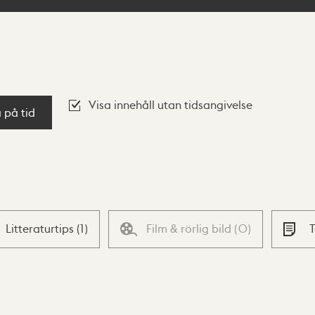
Visa innehåll utan tidsangivelse
a på tid
Litteraturtips
(
1
)
Film & rörlig bild
(
0
)