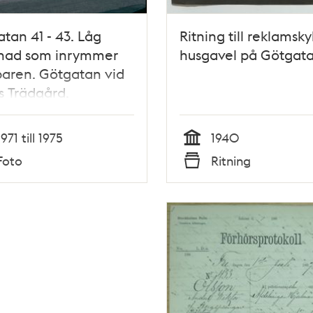
tan 41 - 43. Låg
Ritning till reklamskyl
nad som inrymmer
husgavel på Götgat
aren. Götgatan vid
s Trädgård.
rande människor.
1971 till 1975
1940
Tid
Foto
Ritning
Typ