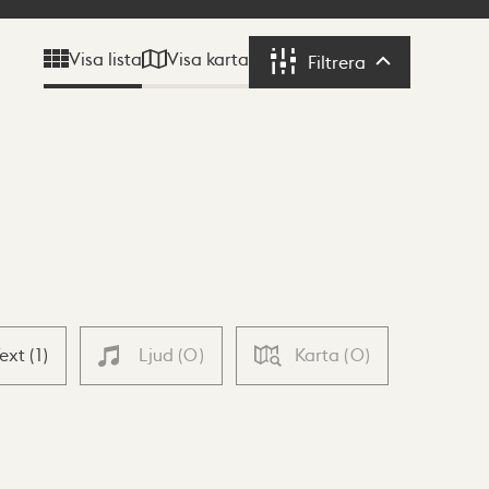
Visa karta
Visa lista
Filtrera
Filtrera
Text
(
1
)
Ljud
(
0
)
Karta
(
0
)