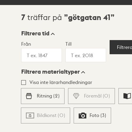
7
götgatan 41
träffar på
Sökresultat
Filtrera tid
Från
Till
Visningsläge
Filtrer
Filtrera materialtyper
Lista
Karta
Visa inte lärarhandledningar
Ritning
(
2
)
Föremål
(
0
)
Bildkonst
(
0
)
Foto
(
3
)