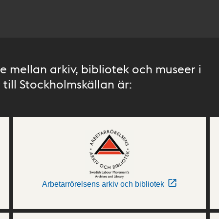
 mellan arkiv, bibliotek och museer i
till Stockholmskällan är:
Arbetarrörelsens arkiv och bibliotek