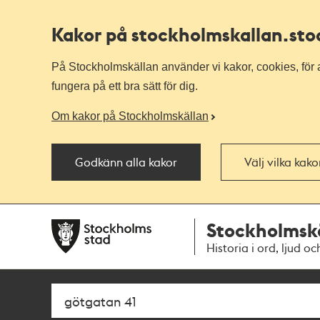
Kakor på stockholmskallan
.st
På Stockholmskällan använder vi kakor, cookies, för a
fungera på ett bra sätt för dig.
Om kakor på Stockholmskällan
Godkänn alla kakor
Välj vilka kak
Till
Till
Stockholmsk
navigationen
huvudinnehållet
Historia i ord, ljud oc
Sök
Fritextsök