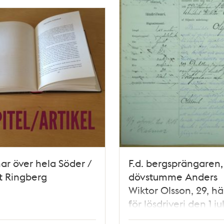
ar över hela Söder /
F.d. bergsprängaren,
t Ringberg
dövstumme Anders
Wiktor Olsson, 29, h
för lösdriveri den 1 jul
- polisförhör