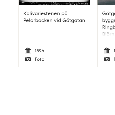
Kalivariestenen på
Götga
Pelarbacken vid Götgatan
bygg
Ringb
Björn
Flane
1896
Tid
Tid
Foto
Typ
Typ