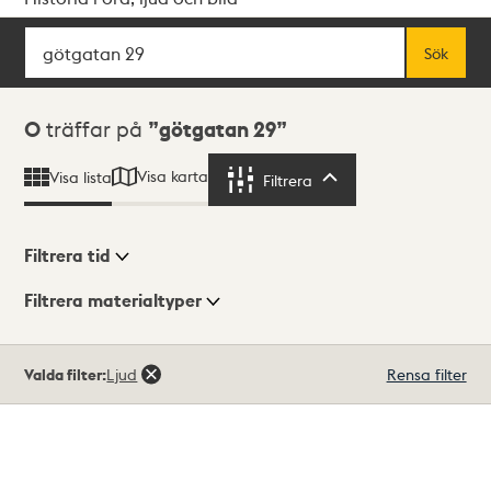
Sök
Fritextsök
Sök
Sökresultat
0
träffar på
götgatan 29
Visa karta
Visa lista
Filtrera
Filtrera
Filtrera tid
Filtrera materialtyper
Visningsläge
Totalt
Valda filter:
Ljud
Rensa filter
0
träffar
Lista
Karta