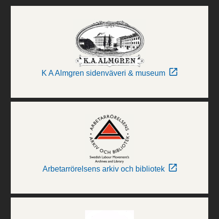
K A Almgren sidenväveri & museum
Arbetarrörelsens arkiv och bibliotek