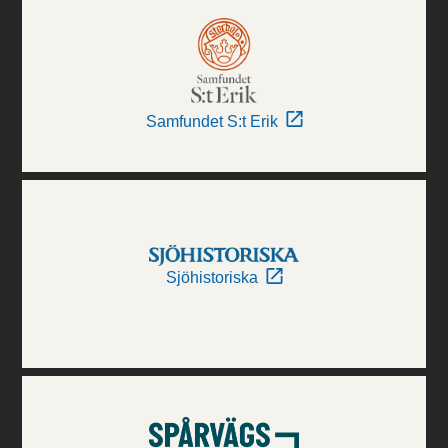
Samfundet S:t Erik
Sjöhistoriska