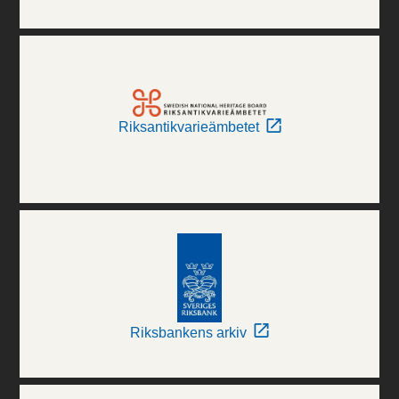
Riksantikvarieämbetet
Riksbankens arkiv