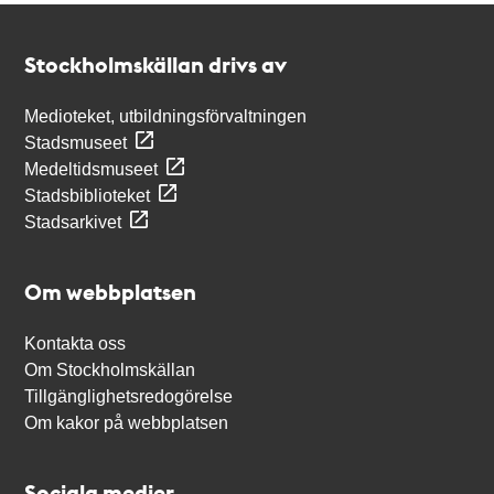
Kontakt
Stockholmskällan
Stockholmskällan drivs av
Medioteket, utbildningsförvaltningen
Stadsmuseet
Medeltidsmuseet
Stadsbiblioteket
Stadsarkivet
Om webbplatsen
Kontakta oss
Om Stockholmskällan
Tillgänglighetsredogörelse
Om kakor på webbplatsen
Sociala medier