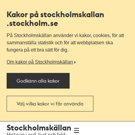
Kakor på stockholmskallan
.stockholm.se
På Stockholmskällan använder vi kakor, cookies, för att
sammanställa statistik och för att webbplatsen ska
fungera på ett bra sätt för dig.
Om kakor på Stockholmskällan
Godkänn alla kakor
Välj vilka kakor vi får använda
Till
Till
Stockholmskällan
navigationen
huvudinnehållet
Historia i ord, ljud och bild