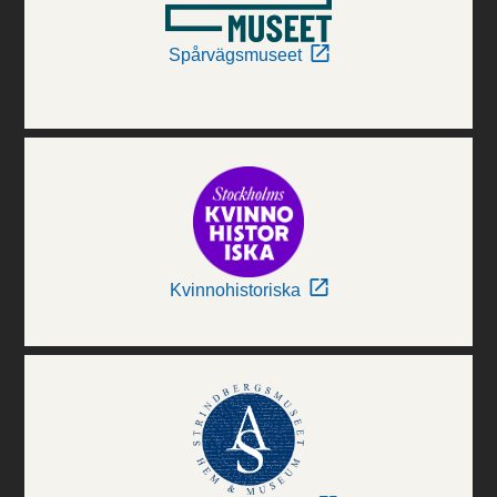
Spårvägsmuseet
Kvinnohistoriska