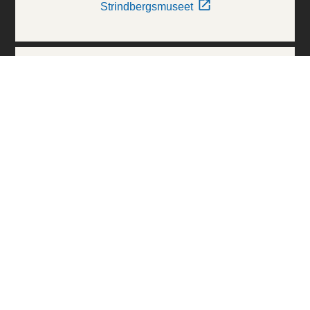
Strindbergsmuseet
Thielska Galleriet
Världskulturmuseerna