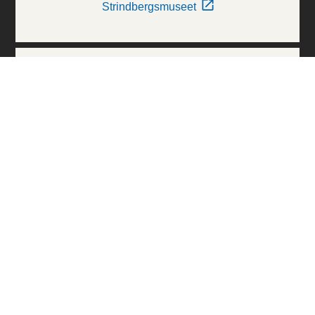
Strindbergsmuseet
Thielska Galleriet
Världskulturmuseerna