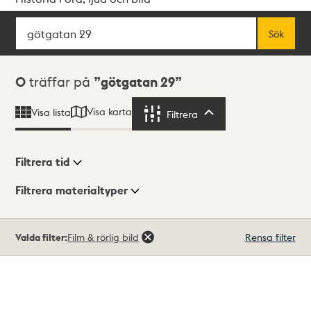
Sök
Fritextsök
Sök
Sökresultat
0
träffar på
götgatan 29
Visa karta
Visa lista
Filtrera
Filtrera
Filtrera tid
Filtrera materialtyper
Visningsläge
Totalt
Valda filter:
Film & rörlig bild
Rensa filter
0
träffar
Lista
Karta