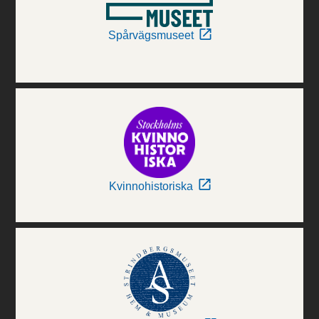
Spårvägsmuseet
Kvinnohistoriska