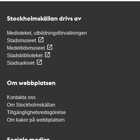
Kontakt
Stockholmskällan
Stockholmskällan drivs av
Medioteket, utbildningsförvaltningen
Stadsmuseet
Medeltidsmuseet
Stadsbiblioteket
Stadsarkivet
Om webbplatsen
Kontakta oss
Om Stockholmskällan
Tillgänglighetsredogörelse
Om kakor på webbplatsen
Sociala medier