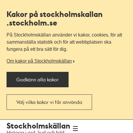
Kakor på stockholmskallan
.stockholm.se
På Stockholmskällan använder vi kakor, cookies, för att
sammanställa statistik och för att webbplatsen ska
fungera på ett bra sätt för dig.
Om kakor på Stockholmskällan
Godkänn alla kakor
Välj vilka kakor vi får använda
Till
Till
Stockholmskällan
navigationen
huvudinnehållet
Historia i ord, ljud och bild