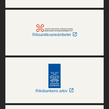
Riksantikvarieämbetet
Riksbankens arkiv