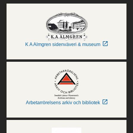
K A Almgren sidenväveri & museum
Arbetarrörelsens arkiv och bibliotek