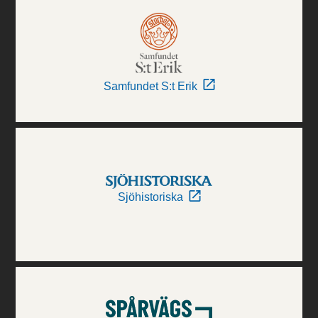
Samfundet S:t Erik
Sjöhistoriska