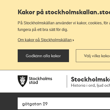
Kakor på stockholmskallan
.st
På Stockholmskällan använder vi kakor, cookies, för a
fungera på ett bra sätt för dig.
Om kakor på Stockholmskällan
Godkänn alla kakor
Välj vilka kak
Till
Till
Stockholmsk
navigationen
huvudinnehållet
Historia i ord, ljud oc
Sök
Fritextsök