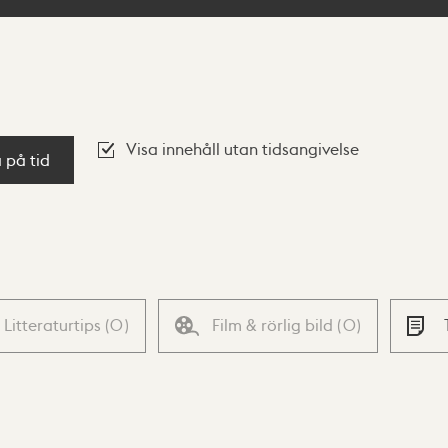
Visa innehåll utan tidsangivelse
a på tid
Litteraturtips
(
0
)
Film & rörlig bild
(
0
)