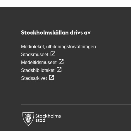
Kontakt
Stockholmskällan
Stockholmskällan drivs av
Medioteket, utbildningsförvaltningen
Stadsmuseet
Medeltidsmuseet
Stadsbiblioteket
Stadsarkivet