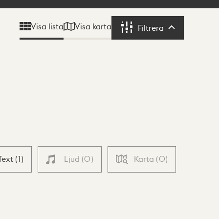
Visa karta
Visa lista
Filtrera
Filtrera
Text
(
1
)
Ljud
(
0
)
Karta
(
0
)