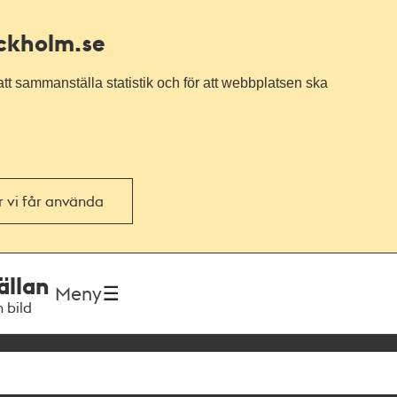
ockholm.se
tt sammanställa statistik och för att webbplatsen ska
or vi får använda
ällan
Meny
h bild