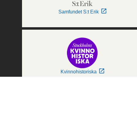
Samfundet S:t Erik
Kvinnohistoriska
Världskulturmuseerna