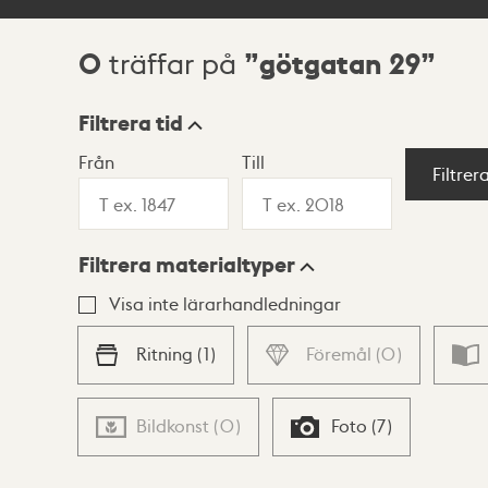
0
götgatan 29
träffar på
Sökresultat
Filtrera tid
Från
Till
Visningsläge
Filtrer
Filtrera materialtyper
Lista
Karta
Visa inte lärarhandledningar
Ritning
(
1
)
Föremål
(
0
)
Bildkonst
(
0
)
Foto
(
7
)