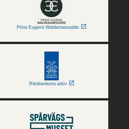
Prins Eugens Waldemarsudde
Riksbankens arkiv