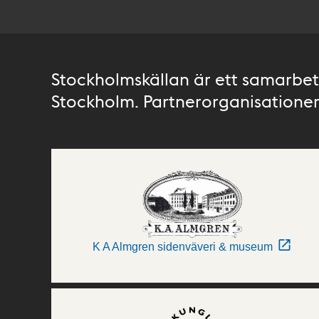
Stockholmskällan är ett samarbete
Stockholm. Partnerorganisationer 
K A Almgren sidenväveri & museum