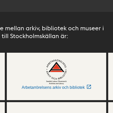
 mellan arkiv, bibliotek och museer i
till Stockholmskällan är:
Arbetarrörelsens arkiv och bibliotek