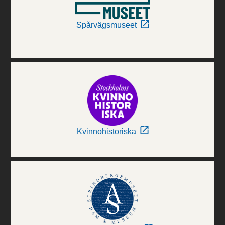
Spårvägsmuseet
Kvinnohistoriska