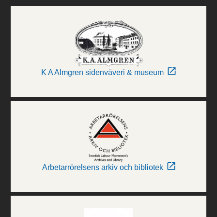
K A Almgren sidenväveri & museum
Arbetarrörelsens arkiv och bibliotek