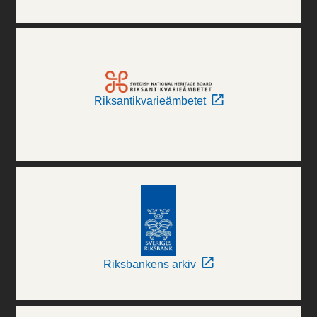
Riksantikvarieämbetet
Riksbankens arkiv