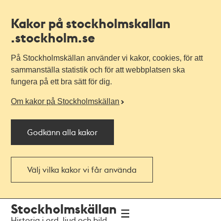
Kakor på stockholmskallan
.stockholm.se
På Stockholmskällan använder vi kakor, cookies, för att
sammanställa statistik och för att webbplatsen ska
fungera på ett bra sätt för dig.
Om kakor på Stockholmskällan
Godkänn alla kakor
Välj vilka kakor vi får använda
Till
Till
Stockholmskällan
navigationen
huvudinnehållet
Historia i ord, ljud och bild