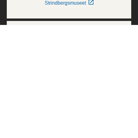
Strindbergsmuseet
Thielska Galleriet
Världskulturmuseerna