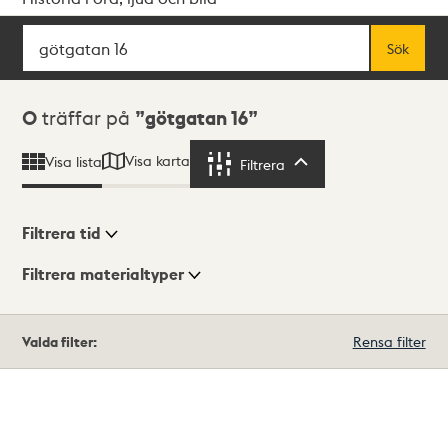
Sök
Fritextsök
Sök
Sökresultat
0
träffar på
götgatan 16
Visa karta
Visa lista
Filtrera
Filtrera
Filtrera tid
Filtrera materialtyper
Visningsläge
Totalt
Valda filter:
Rensa filter
0
träffar
Lista
Karta