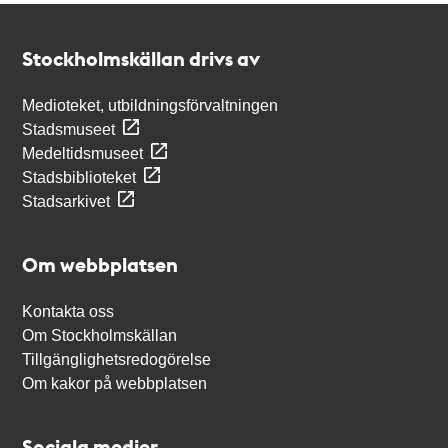
Kontakt
Stockholmskällan
Stockholmskällan drivs av
Medioteket, utbildningsförvaltningen
Stadsmuseet
Medeltidsmuseet
Stadsbiblioteket
Stadsarkivet
Om webbplatsen
Kontakta oss
Om Stockholmskällan
Tillgänglighetsredogörelse
Om kakor på webbplatsen
Sociala medier