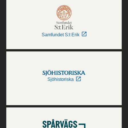
Samfundet S:t Erik
Sjöhistoriska