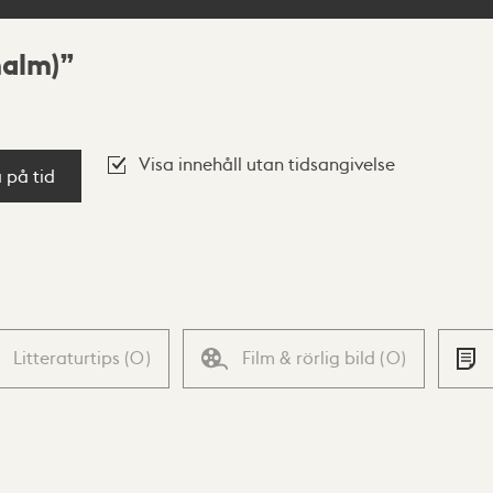
malm)
Visa innehåll utan tidsangivelse
a på tid
Litteraturtips
(
0
)
Film & rörlig bild
(
0
)