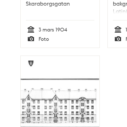
Skaraborgsgatan
bakg
Latin
Utstä
vägma
3 mars 1904
Tid
Tid
Foto
Typ
Typ