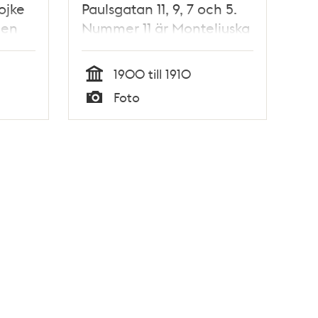
ojke
Paulsgatan 11, 9, 7 och 5.
 en
Nummer 11 är Monteliuska
huset från 1757
ch 14
1900 till 1910
Tid
Foto
Under
Typ