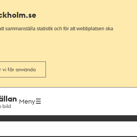
ockholm.se
tt sammanställa statistik och för att webbplatsen ska
or vi får använda
ällan
Meny
h bild