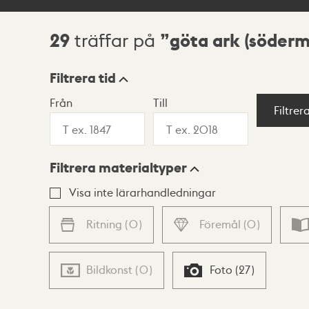
29
göta ark (söder
träffar på
Sökresultat
Filtrera tid
Från
Till
Visningsläge
Filtrer
Filtrera materialtyper
Lista
Karta
Visa inte lärarhandledningar
Ritning
(
0
)
Föremål
(
0
)
Bildkonst
(
0
)
Foto
(
27
)