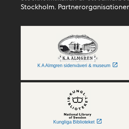
Stockholm. Partnerorganisationer 
K A Almgren sidenväveri & museum
Kungliga Biblioteket