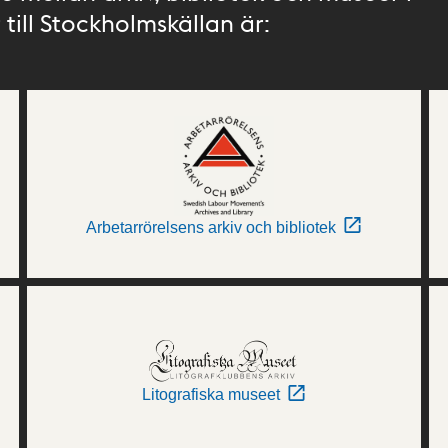
till Stockholmskällan är:
Arbetarrörelsens arkiv och bibliotek
Litografiska museet