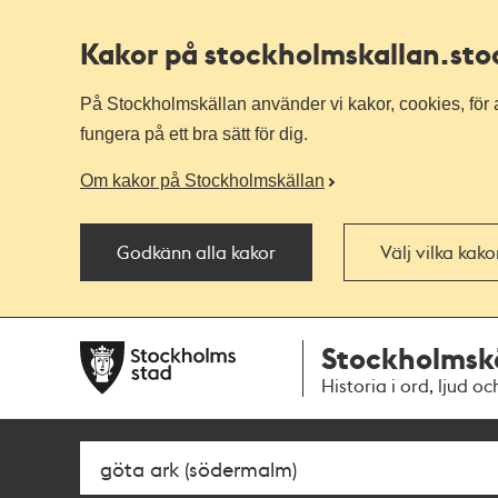
Kakor på stockholmskallan
.st
På Stockholmskällan använder vi kakor, cookies, för a
fungera på ett bra sätt för dig.
Om kakor på Stockholmskällan
Godkänn alla kakor
Välj vilka kak
Till
Till
Stockholmsk
navigationen
huvudinnehållet
Historia i ord, ljud oc
Sök
Fritextsök