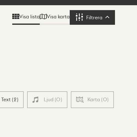
Visa karta
Visa lista
Filtrera
Filtrera
Text
(
2
)
Ljud
(
0
)
Karta
(
0
)