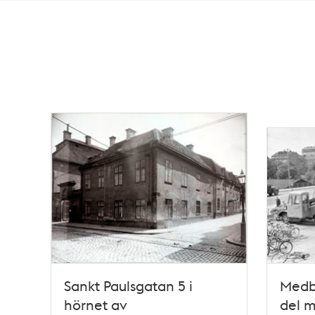
Totalt
29
träffar
Sankt Paulsgatan 5 i
Medbo
hörnet av
del m