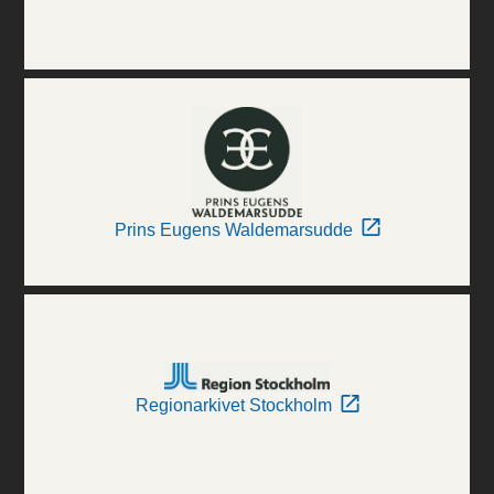
Prins Eugens Waldemarsudde
Regionarkivet Stockholm