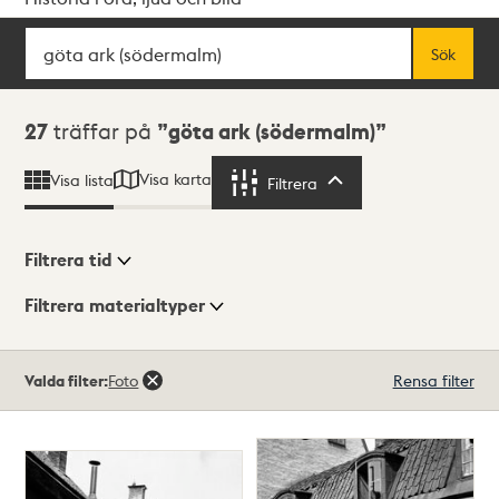
Sök
Fritextsök
Sök
Sökresultat
27
träffar på
göta ark (södermalm)
Visa karta
Visa lista
Filtrera
Filtrera
Filtrera tid
Filtrera materialtyper
Visningsläge
Totalt
Valda filter:
Foto
Rensa filter
27
träffar
Lista
Karta