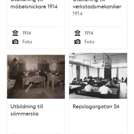
möbelsnickare 1914
verkstadsmekaniker
1914
1914
1914
Tid
Tid
Foto
Foto
Typ
Typ
Utbildning till
Repslagargatan 24
sömmerska