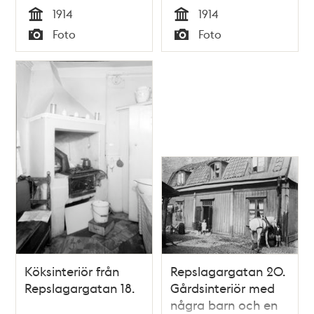
1914
1914
Tid
Tid
Foto
Foto
Typ
Typ
Köksinteriör från
Repslagargatan 20.
Repslagargatan 18.
Gårdsinteriör med
några barn och en