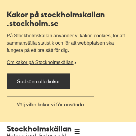
Kakor på stockholmskallan
.stockholm.se
På Stockholmskällan använder vi kakor, cookies, för att
sammanställa statistik och för att webbplatsen ska
fungera på ett bra sätt för dig.
Om kakor på Stockholmskällan
Godkänn alla kakor
Välj vilka kakor vi får använda
Till
Till
Stockholmskällan
navigationen
huvudinnehållet
Historia i ord, ljud och bild