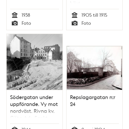
häst
1938
1905 till 1915
Tid
Tid
Foto
Foto
Typ
Typ
Södergatan under
Repslagargatan n:r
uppförande. Vy mot
24
nordväst. Rivna kv.
Göta Ark, Sankt
Paulsgatan 5. T.v.