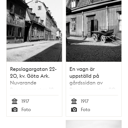
Repslagargatan 22-
En vagn är
20, kv. Göta Ark.
uppställd på
Nuvarande
gårdssidan av
Repslagargatan 12,
Repslagargatan 20,
kv. Noe Ark
kv. Göta Ark.
1917
1917
Nuvarande
Tid
Tid
Foto
Foto
Repslagargatan 12,
Typ
Typ
kv. Noe Ark