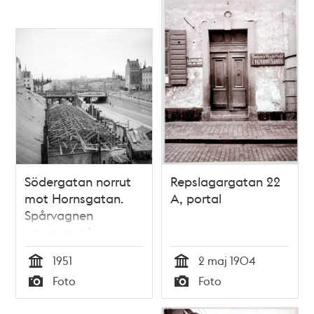
Södergatan norrut
Repslagargatan 22
mot Hornsgatan.
A, portal
Spårvagnen
passerar på
Horngatan som leds
1951
2 maj 1904
på en bro över
Tid
Tid
Foto
Foto
Södergatan. T.h. ses
Typ
Typ
Repslagargatan