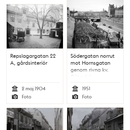
Repslagargatan 22
Södergatan norrut
A, gårdsinteriör
mot Hornsgatan
genom rivna kv.
Göta Ark.
Hornsgatan leds på
2 maj 1904
1951
en bro. T.h. ses
Tid
Tid
Foto
Foto
Repslagargatan
Typ
Typ