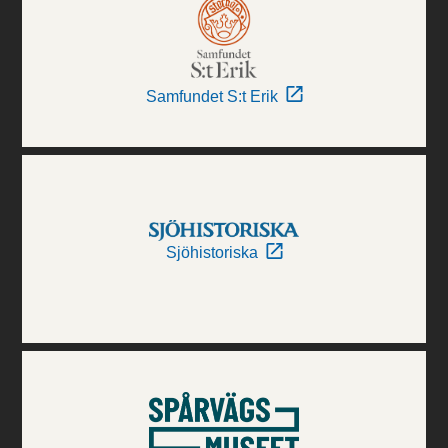
Samfundet S:t Erik
Sjöhistoriska