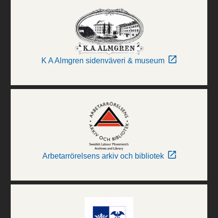
K A Almgren sidenväveri & museum
Arbetarrörelsens arkiv och bibliotek