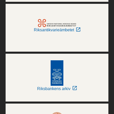
Riksantikvarieämbetet
Riksbankens arkiv