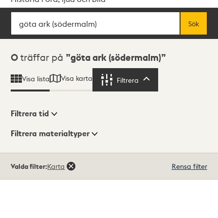
Sök
Fritextsök
Sök
Sökresultat
0
träffar på
göta ark (södermalm)
Visa karta
Visa lista
Filtrera
Filtrera
Filtrera tid
Filtrera materialtyper
Visningsläge
Totalt
Valda filter:
Karta
Rensa filter
0
träffar
Lista
Karta