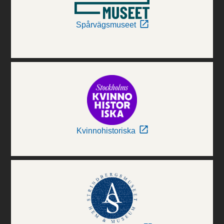
Spårvägsmuseet
Kvinnohistoriska