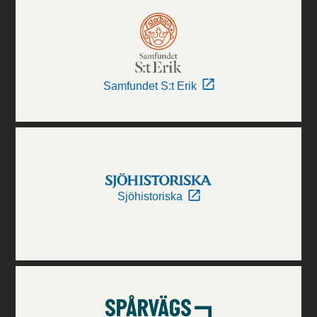
Samfundet S:t Erik
Sjöhistoriska