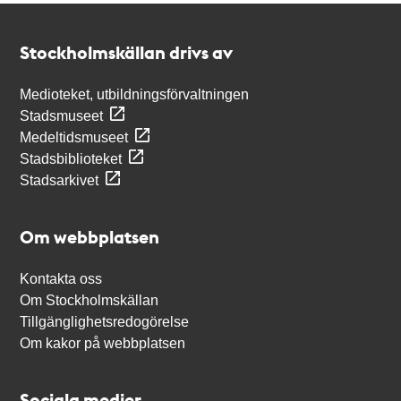
Kontakt
Stockholmskällan
Stockholmskällan drivs av
Medioteket, utbildningsförvaltningen
Stadsmuseet
Medeltidsmuseet
Stadsbiblioteket
Stadsarkivet
Om webbplatsen
Kontakta oss
Om Stockholmskällan
Tillgänglighetsredogörelse
Om kakor på webbplatsen
Sociala medier