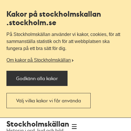
Kakor på stockholmskallan
.stockholm.se
På Stockholmskällan använder vi kakor, cookies, för att
sammanställa statistik och för att webbplatsen ska
fungera på ett bra sätt för dig.
Om kakor på Stockholmskällan
Godkänn alla kakor
Välj vilka kakor vi får använda
Till
Till
Stockholmskällan
navigationen
huvudinnehållet
Historia i ord, ljud och bild