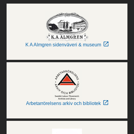
K A Almgren sidenväveri & museum
Arbetarrörelsens arkiv och bibliotek