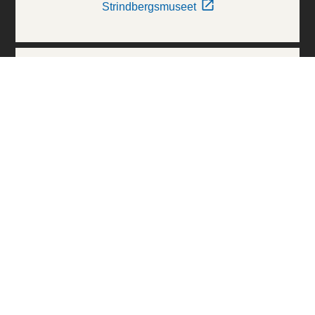
Strindbergsmuseet
Thielska Galleriet
Världskulturmuseerna