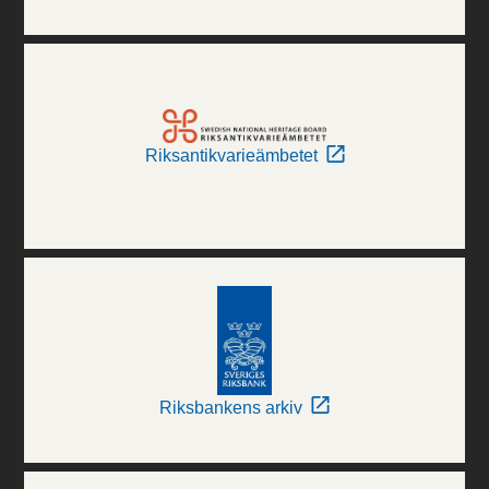
Riksantikvarieämbetet
Riksbankens arkiv