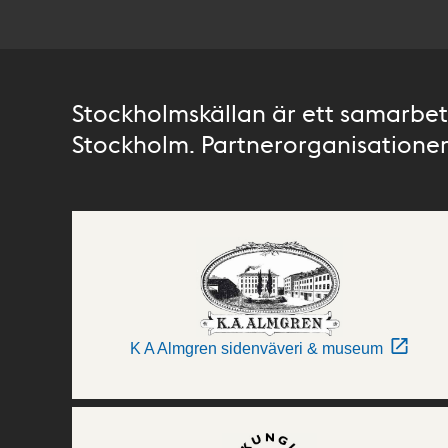
Stockholmskällan är ett samarbete
Stockholm. Partnerorganisationer 
K A Almgren sidenväveri & museum