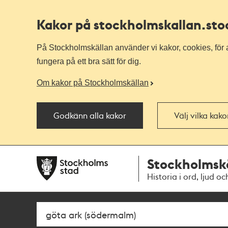
Kakor på stockholmskallan
.st
På Stockholmskällan använder vi kakor, cookies, för a
fungera på ett bra sätt för dig.
Om kakor på Stockholmskällan
Godkänn alla kakor
Välj vilka kak
Till
Till
Stockholmsk
navigationen
huvudinnehållet
Historia i ord, ljud oc
Sök
Fritextsök