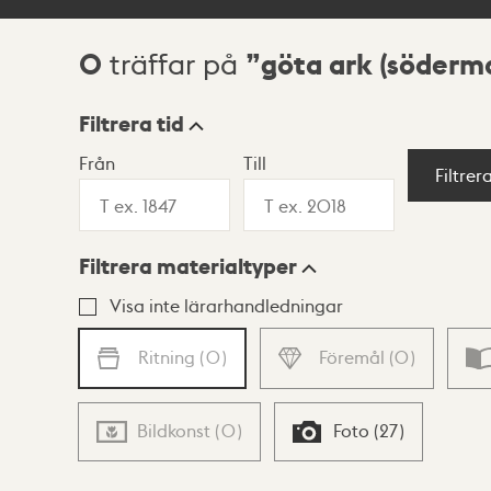
0
göta ark (söderm
träffar på
Sökresultat
Filtrera tid
Från
Till
Visningsläge
Filtrer
Filtrera materialtyper
Lista
Karta
Visa inte lärarhandledningar
Ritning
(
0
)
Föremål
(
0
)
Bildkonst
(
0
)
Foto
(
27
)