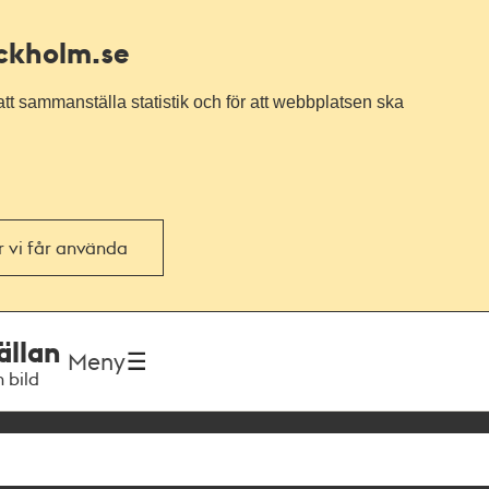
ockholm.se
tt sammanställa statistik och för att webbplatsen ska
or vi får använda
ällan
Meny
h bild