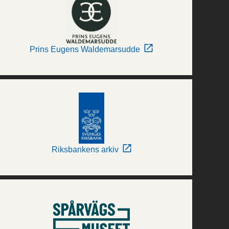
Prins Eugens Waldemarsudde
Riksbankens arkiv