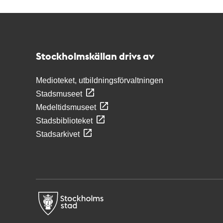
Kontakt
Stockholmskällan
Stockholmskällan drivs av
Medioteket, utbildningsförvaltningen
Stadsmuseet
Medeltidsmuseet
Stadsbiblioteket
Stadsarkivet