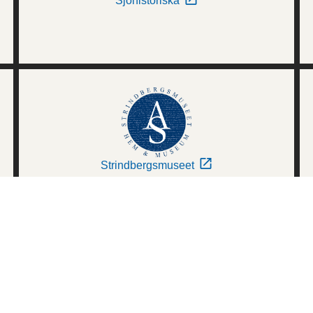
Sjöhistoriska
Strindbergsmuseet