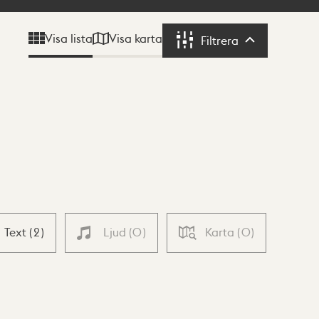
Visa karta
Visa lista
Filtrera
Filtrera
Text
(
2
)
Ljud
(
0
)
Karta
(
0
)