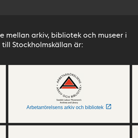
 mellan arkiv, bibliotek och museer i
till Stockholmskällan är:
Arbetarrörelsens arkiv och bibliotek