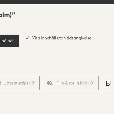
alm)
Visa innehåll utan tidsangivelse
a på tid
Litteraturtips
(
0
)
Film & rörlig bild
(
0
)