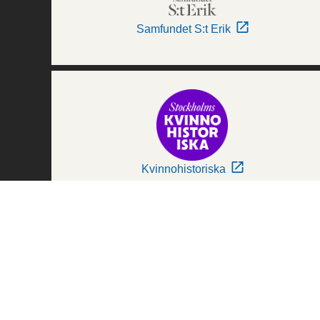
Samfundet S:t Erik
Kvinnohistoriska
Världskulturmuseerna