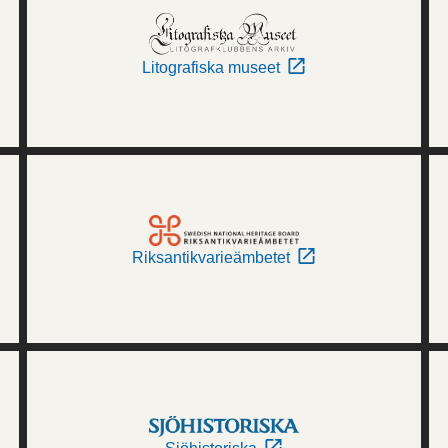
Litografiska museet
Riksantikvarieämbetet