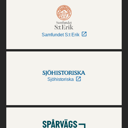
Samfundet S:t Erik
Sjöhistoriska