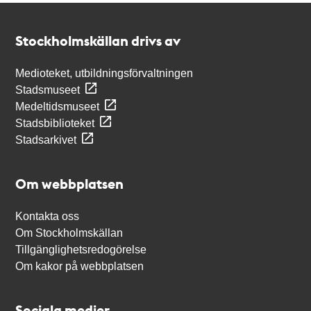
Kontakt
Stockholmskällan
Stockholmskällan drivs av
Medioteket, utbildningsförvaltningen
Stadsmuseet
Medeltidsmuseet
Stadsbiblioteket
Stadsarkivet
Om webbplatsen
Kontakta oss
Om Stockholmskällan
Tillgänglighetsredogörelse
Om kakor på webbplatsen
Sociala medier