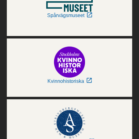
Spårvägsmuseet
Kvinnohistoriska