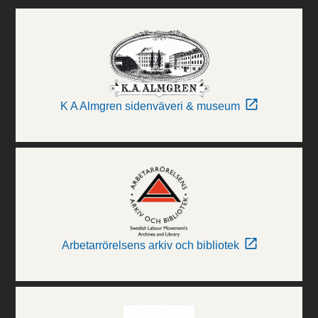
K A Almgren sidenväveri & museum
Arbetarrörelsens arkiv och bibliotek