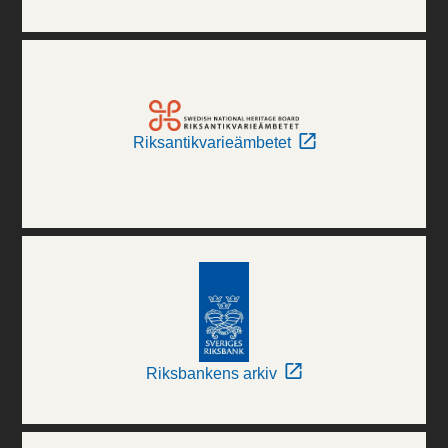
Riksantikvarieämbetet
Riksbankens arkiv