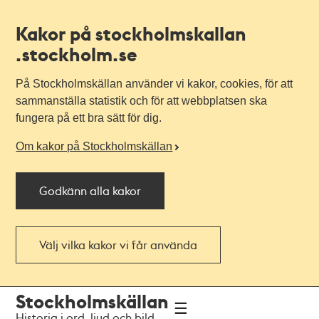
Kakor på stockholmskallan
.stockholm.se
På Stockholmskällan använder vi kakor, cookies, för att
sammanställa statistik och för att webbplatsen ska
fungera på ett bra sätt för dig.
Om kakor på Stockholmskällan
Godkänn alla kakor
Välj vilka kakor vi får använda
Till
Till
Stockholmskällan
navigationen
huvudinnehållet
Historia i ord, ljud och bild