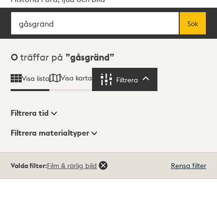
Sök
Fritextsök
Sök
Sökresultat
0
träffar på
gåsgränd
Visa karta
Visa lista
Filtrera
Filtrera
Filtrera tid
Filtrera materialtyper
Visningsläge
Totalt
Valda filter:
Film & rörlig bild
Rensa filter
0
träffar
Lista
Karta