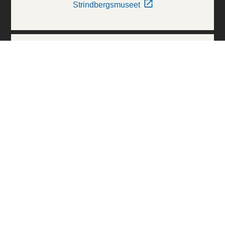
Strindbergsmuseet
Thielska Galleriet
Världskulturmuseerna